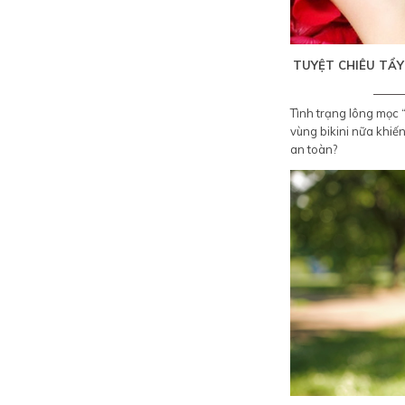
TUYỆT CHIÊU TẨY
Tình trạng lông mọc “
vùng bikini nữa khiế
an toàn?