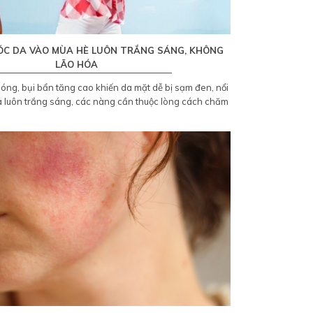
ÓC DA VÀO MÙA HÈ LUÔN TRẮNG SÁNG, KHÔNG
LÃO HÓA
óng, bụi bẩn tăng cao khiến da mặt dễ bị sạm đen, nổi
 luôn trắng sáng, các nàng cần thuộc lòng cách chăm