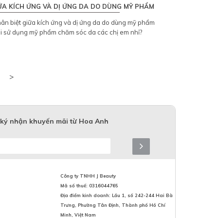
ỮA KÍCH ỨNG VÀ DỊ ỨNG DA DO DÙNG MỸ PHẨM
ân biệt giữa kích ứng và dị ứng da do dùng mỹ phẩm
hi sử dụng mỹ phẩm chăm sóc da các chị em nhỉ?
>
ký nhận khuyến mãi từ Hoa Anh
Công ty TNHH J Beauty
Mã số thuế: 0316044765
Địa điểm kinh doanh: Lầu 1, số 242-244 Hai Bà
Trưng, Phường Tân Định, Thành phố Hồ Chí
Minh, Việt Nam