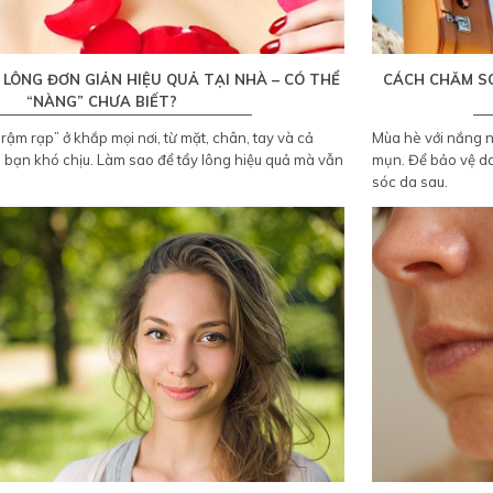
 LÔNG ĐƠN GIẢN HIỆU QUẢ TẠI NHÀ – CÓ THỂ
CÁCH CHĂM S
“NÀNG” CHƯA BIẾT?
rậm rạp” ở khắp mọi nơi, từ mặt, chân, tay và cả
Mùa hè với nắng n
n bạn khó chịu. Làm sao để tẩy lông hiệu quả mà vẫn
mụn. Để bảo vệ da
sóc da sau.