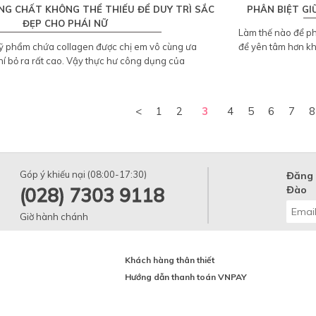
NG CHẤT KHÔNG THỂ THIẾU ĐỂ DUY TRÌ SẮC
PHÂN BIỆT GI
ĐẸP CHO PHÁI NỮ
Làm thế nào để ph
mỹ phẩm chứa collagen được chị em vô cùng ưa
để yên tâm hơn k
í bỏ ra rất cao. Vậy thực hư công dụng của
<
1
2
3
4
5
6
7
8
Góp ý khiếu nại (08:00-17:30)
Đăng 
(028) 7303 9118
Đào
Giờ hành chánh
Khách hàng thân thiết
Hướng dẫn thanh toán VNPAY