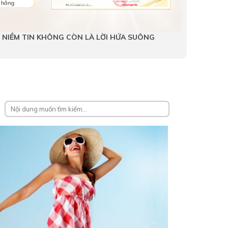
HI NIỀM TIN KHÔNG CÒN LÀ LỜI HỨA SUÔNG
HIỆU QU