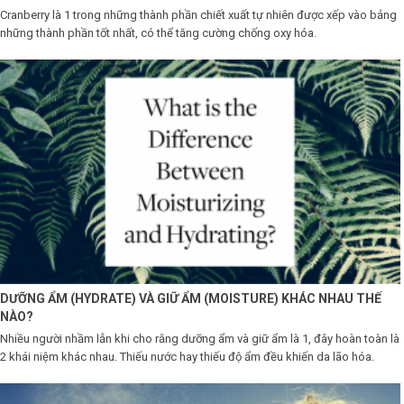
Cranberry là 1 trong những thành phần chiết xuất tự nhiên được xếp vào bảng
LOGS
những thành phần tốt nhất, có thể tăng cường chống oxy hóa.
IỚI
HIỆU
INIC
 SPA
DƯỠNG ẨM (HYDRATE) VÀ GIỮ ẨM (MOISTURE) KHÁC NHAU THẾ
NÀO?
Nhiều người nhầm lẫn khi cho rằng dưỡng ẩm và giữ ẩm là 1, đây hoàn toàn là
2 khái niệm khác nhau. Thiếu nước hay thiếu độ ẩm đều khiến da lão hóa.