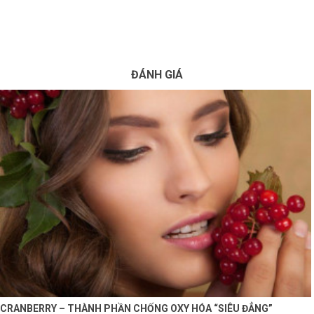
×
BRANDS
ANDS
ĐÁNH GIÁ
FEATURED BRAND
HĂM
SÓC
DA
RANG
IỂM
HĂM
SÓC
ODY
CRANBERRY – THÀNH PHẦN CHỐNG OXY HÓA “SIÊU ĐẲNG”