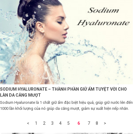
SODIUM HYALURONATE – THÀNH PHẦN GIỮ ẨM TUYỆT VỜI CHO
LÀN DA CĂNG MƯỢT
Sodium Hyaluronate là 1 chất giữ ẩm đặc biệt hiệu quả, giúp giữ nước lên đến
1000 lần khối lượng của nó giúp da căng mượt, giảm sự xuất hiện nếp nhăn.
<
1
2
3
4
5
6
7
8
>