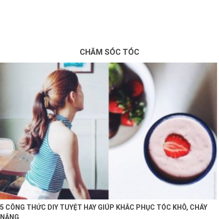
×
BRANDS
ANDS
CHĂM SÓC TÓC
FEATURED BRAND
HĂM
SÓC
DA
RANG
IỂM
HĂM
SÓC
ODY
5 CÔNG THỨC DIY TUYỆT HAY GIÚP KHẮC PHỤC TÓC KHÔ, CHÁY
NẮNG