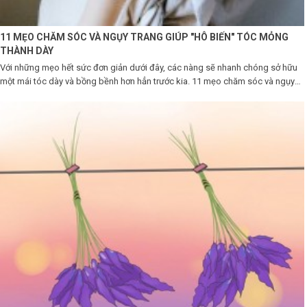
11 MẸO CHĂM SÓC VÀ NGỤY TRANG GIÚP "HÔ BIẾN" TÓC MỎNG
THÀNH DÀY
Với những mẹo hết sức đơn giản dưới đây, các nàng sẽ nhanh chóng sở hữu
một mái tóc dày và bồng bềnh hơn hẳn trước kia. 11 mẹo chăm sóc và ngụy
trang giúp "hô biến" tóc mỏng thành dày