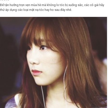
Để tận hưởng trọn vẹn mùa hè mà không lo tóc bị xuống sắc, các cô gái hãy
LOGS
thử áp dụng các loại mặt nạ tóc hay ho sau đây nhé.
IỚI
HIỆU
INIC
 SPA