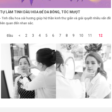
TỰ LÀM TINH DẦU HOA ĐỂ DA BÓNG, TÓC MƯỢT
- Tinh dầu hoa oải hương giúp hệ thần kinh thư giãn và giải quyết nhiều vấn đề
liên quan đến nhan sắc.
Đầu
<
2
3
4
5
6
7
8
9
10
11
12
13
14
15
16
17
18
19
20
>