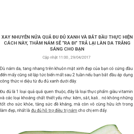
×
BRANDS
ANDS
FEATURED BRAND
XAY NHUYỄN NỬA QUẢ ĐU ĐỦ XANH VÀ BẮT ĐẦU THỰC HIỆN
CÁCH NÀY, THÂM NÁM SẼ “RA ĐI” TRẢ LẠI LÀN DA TRẮNG
HĂM
SÁNG CHO BẠN
SÓC
Cập nhật 11:00 , 29/04/2017
DA
Dù nám da, tang nhang trên khuôn mặt xinh đẹp của bạn có cứng đầu
đến mấy cũng sẽ lập tức biến mất sau 2 tuần nếu bạn bắt đầu áp dụng
công thức vi diệu từ đu đủ xanh dưới đây.
RANG
IỂM
Đu đủ là 1 loại quả quá quen thuộc, đây là loại thực phẩm giàu vitamin
và các loại khoáng chất thiết yếu như: kẽm, sắt, kali… nó không những
tốt cho sức khỏe, tăng sức đề kháng, mà còn vô cùng hữu ích trong
HĂM
làm đẹp, nhất là
đu đủ hỗ trợ điều trị nám
cho chị em đấy.
SÓC
ODY