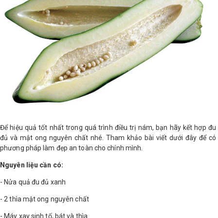
LOGS
IỚI
HIỆU
INIC
 SPA
Để hiệu quả tốt nhất trong quá trình điều trị nám, bạn hãy kết hợp đu
đủ và mật ong nguyên chất nhé. Tham khảo bài viết dưới đây để có
phương pháp làm đẹp an toàn cho chính mình.
Nguyên liệu cần có:
- Nửa quả đu đủ xanh
- 2 thìa mật ong nguyên chất
- Máy xay sinh tố, bát và thìa.