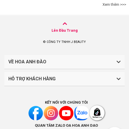
Xem thêm >>>
Lên Đầu Trang
© CÔNG TY TNHH J BEAUTY
VỀ HOA ANH ĐÀO
HỖ TRỢ KHÁCH HÀNG
CÔNG TY TNHH J BEAUTY
Quy định về thanh toán
Mã số thuế: 0316044765
KẾT NỐI VỚI CHÚNG TÔI
Chính sách vận chuyển, giao nhận
Liên hệ: (028).7303.9118
Chính sách đổi trả và hoàn tiền
QUAN TÂM ZALO OA HOA ANH DAO
Chính sách bảo mật
Địa điểm kinh doanh: Lầu 1, số 242-244 Hai Bà Trưng,