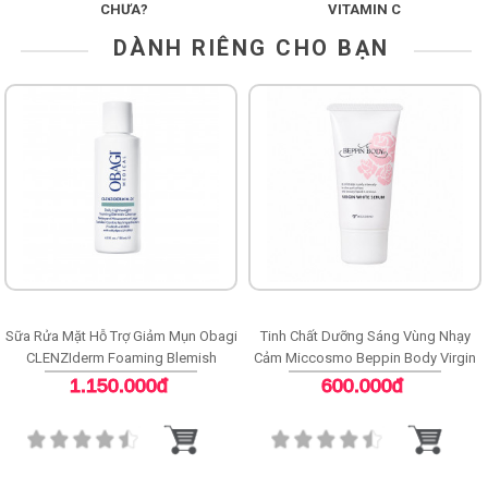
CHƯA?
VITAMIN C
DÀNH RIÊNG CHO BẠN
Sữa Rửa Mặt Hỗ Trợ Giảm Mụn Obagi
Tinh Chất Dưỡng Sáng Vùng Nhạy
CLENZIderm Foaming Blemish
Cảm Miccosmo Beppin Body Virgin
Cleanser
White Serum
1.150.000đ
600.000đ