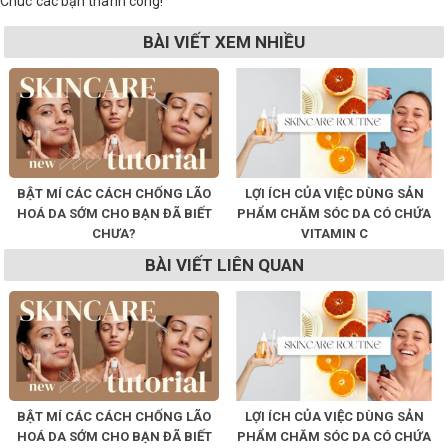
Chúc các bạn thành công!
BÀI VIẾT XEM NHIỀU
BẬT MÍ CÁC CÁCH CHỐNG LÃO
LỢI ÍCH CỦA VIỆC DÙNG SẢN
HOÁ DA SỚM CHO BẠN ĐÃ BIẾT
PHẨM CHĂM SÓC DA CÓ CHỨA
CHƯA?
VITAMIN C
BÀI VIẾT LIÊN QUAN
BẬT MÍ CÁC CÁCH CHỐNG LÃO
LỢI ÍCH CỦA VIỆC DÙNG SẢN
HOÁ DA SỚM CHO BẠN ĐÃ BIẾT
PHẨM CHĂM SÓC DA CÓ CHỨA