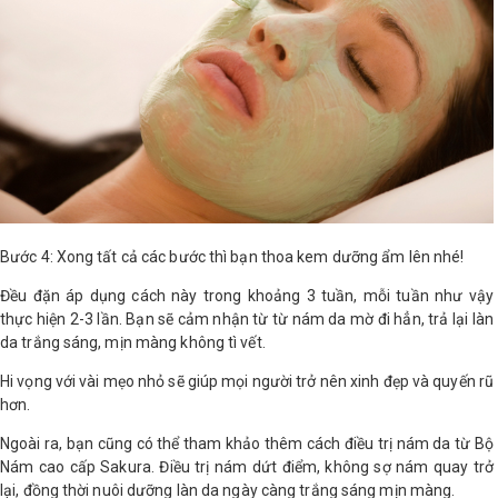
Bước 4: Xong tất cả các bước thì bạn thoa kem dưỡng ẩm lên nhé!
Đều đặn áp dụng cách này trong khoảng 3 tuần, mỗi tuần như vậy
thực hiện 2-3 lần. Bạn sẽ cảm nhận từ từ nám da mờ đi hẳn, trả lại làn
da trắng sáng, mịn màng không tì vết.
Hi vọng với vài mẹo nhỏ sẽ giúp mọi người trở nên xinh đẹp và quyến rũ
hơn.
Ngoài ra, bạn cũng có thể tham khảo thêm cách điều trị nám da từ Bộ
Nám cao cấp Sakura. Điều trị nám dứt điểm, không sợ nám quay trở
lại, đồng thời nuôi dưỡng làn da ngày càng trắng sáng mịn màng.