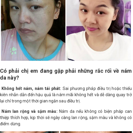
LOGS
IỚI
HIỆU
INIC
 SPA
Có phải chị em đang gặp phải những rắc rối về nám
da này?
Không hết nám, nám tái phát:
Sai phương pháp điều trị hoặc thiếu
kiên nhẫn dẫn đến hậu quả là nám mãi không hết và dễ dàng quay trở
lại chỉ trong một thời gian ngắn sau điều trị.
Nám lan rộng và sậm màu:
Nám da nếu không có biện pháp can
thiệp thích hợp, kịp thời sẽ ngày càng lan rộng, sậm màu và không có
điểm dừng.