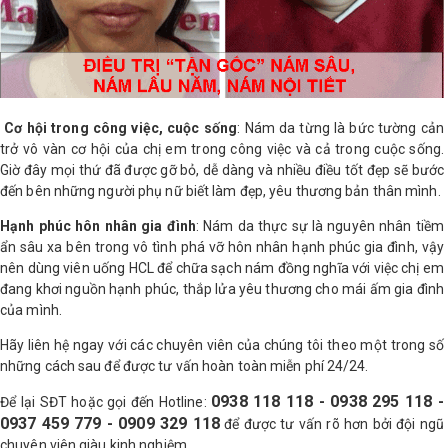
Cơ hội trong công việc, cuộc sống
: Nám da từng là bức tường cản
trở vô vàn cơ hội của chị em trong công việc và cả trong cuộc sống.
Giờ đây mọi thứ đã được gỡ bỏ, dễ dàng và nhiều điều tốt đẹp sẽ bước
đến bên những người phụ nữ biết làm đẹp, yêu thương bản thân mình.
Hạnh phúc hôn nhân gia đình
: Nám da thực sự là nguyên nhân tiềm
ẩn sâu xa bên trong vô tình phá vỡ hôn nhân hạnh phúc gia đình, vậy
nên dùng viên uống HCL để chữa sạch nám đồng nghĩa với việc chị em
đang khơi nguồn hạnh phúc, thắp lửa yêu thương cho mái ấm gia đình
của mình.
Hãy liên hệ ngay với các chuyên viên của chúng tôi theo một trong số
những cách sau để được tư vấn hoàn toàn miễn phí 24/24.
0938 118 118 - 0938 295 118 -
Để lại SĐT hoặc gọi đến Hotline:
0937 459 779 - 0909 329 118
để được tư vấn rõ hơn bởi đội ngũ
chuyên viên giàu kinh nghiệm.