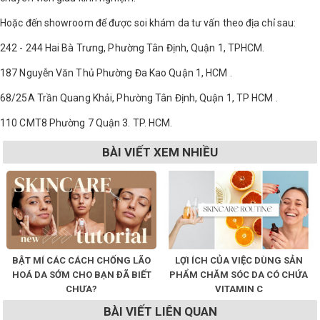
Hoặc đến showroom để được soi khám da tư vấn theo địa chỉ sau:
242 - 244 Hai Bà Trưng, Phường Tân Định, Quận 1, TPHCM.
187 Nguyễn Văn Thủ Phường Đa Kao Quận 1, HCM .
68/25A Trần Quang Khải, Phường Tân Định, Quận 1, TP HCM .
110 CMT8 Phường 7 Quận 3. TP. HCM.
BÀI VIẾT XEM NHIỀU
BẬT MÍ CÁC CÁCH CHỐNG LÃO
LỢI ÍCH CỦA VIỆC DÙNG SẢN
HOÁ DA SỚM CHO BẠN ĐÃ BIẾT
PHẨM CHĂM SÓC DA CÓ CHỨA
CHƯA?
VITAMIN C
BÀI VIẾT LIÊN QUAN