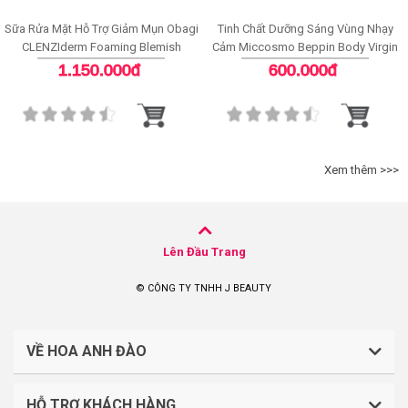
Sữa Rửa Mặt Hỗ Trợ Giảm Mụn Obagi
Tinh Chất Dưỡng Sáng Vùng Nhạy
CLENZIderm Foaming Blemish
Cảm Miccosmo Beppin Body Virgin
Cleanser
White Serum
1.150.000đ
600.000đ
Xem thêm >>>
Lên Đầu Trang
© CÔNG TY TNHH J BEAUTY
VỀ HOA ANH ĐÀO
HỖ TRỢ KHÁCH HÀNG
CÔNG TY TNHH J BEAUTY