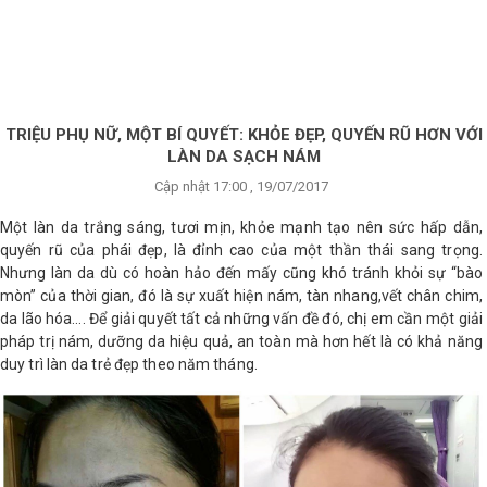
×
BRANDS
ANDS
FEATURED BRAND
TRIỆU PHỤ NỮ, MỘT BÍ QUYẾT: KHỎE ĐẸP, QUYẾN RŨ HƠN VỚI
LÀN DA SẠCH NÁM
HĂM
Cập nhật 17:00 , 19/07/2017
SÓC
DA
Một làn da trắng sáng, tươi mịn, khỏe mạnh tạo nên sức hấp dẫn,
quyến rũ của phái đẹp, là đỉnh cao của một thần thái sang trọng.
Nhưng làn da dù có hoàn hảo đến mấy cũng khó tránh khỏi sự “bào
mòn” của thời gian, đó là sự xuất hiện nám, tàn nhang,vết chân chim,
RANG
IỂM
da lão hóa…. Để giải quyết tất cả những vấn đề đó, chị em cần một giải
pháp trị nám, dưỡng da hiệu quả, an toàn mà hơn hết là có khả năng
duy trì làn da trẻ đẹp theo năm tháng.
HĂM
SÓC
ODY