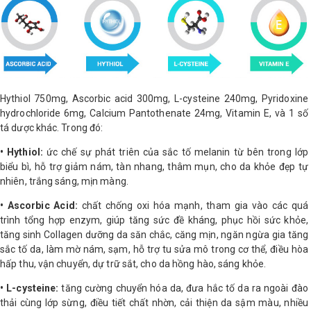
Hythiol 750mg, Ascorbic acid 300mg, L-cysteine 240mg, Pyridoxine
hydrochloride 6mg, Calcium Pantothenate 24mg, Vitamin E, và 1 số
tá dược khác. Trong đó:
• Hythiol:
ức chế sự phát triên của sắc tố melanin từ bên trong lớp
biểu bì, hỗ trợ giảm nám, tàn nhang, thâm mụn, cho da khỏe đẹp tự
nhiên, trắng sáng, mịn màng.
• Ascorbic Acid:
chất chống oxi hóa mạnh, tham gia vào các quá
trình tổng hợp enzym, giúp tăng sức đề kháng, phục hồi sức khỏe,
tăng sinh Collagen dưỡng da săn chắc, căng mịn, ngăn ngừa gia tăng
sắc tố da, làm mờ nám, sạm, hỗ trợ tu sửa mô trong cơ thể, điều hòa
hấp thu, vận chuyển, dự trữ sắt, cho da hồng hào, sáng khỏe.
• L-cysteine:
tăng cường chuyển hóa da, đưa hắc tố da ra ngoài đào
thải cùng lớp sừng, điều tiết chất nhờn, cải thiện da sậm màu, nhiều