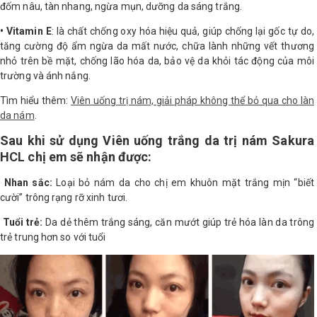
đốm nâu, tàn nhang, ngừa mụn, dưỡng da sáng trắng.
• Vitamin E
: là chất chống oxy hóa hiệu quả, giúp chống lại gốc tự do,
tăng cường độ ẩm ngừa da mất nước, chữa lành những vết thương
nhỏ trên bề mặt, chống lão hóa da, bảo vệ da khỏi tác động của môi
trường và ánh nắng.
Tìm hiểu thêm:
Viên uống trị nám, giải pháp không thể bỏ qua cho làn
da nám
.
Sau khi sử dụng Viên uống trắng da trị nám Sakura
HCL chị em sẽ nhận được:
Nhan sắc:
Loại bỏ nám da cho chị em khuôn mặt trắng mịn “biết
cười” trông rạng rỡ xinh tươi.
Tuổi trẻ:
Da dẻ thêm trắng sáng, căn mướt giúp trẻ hóa làn da trông
trẻ trung hơn so với tuổi