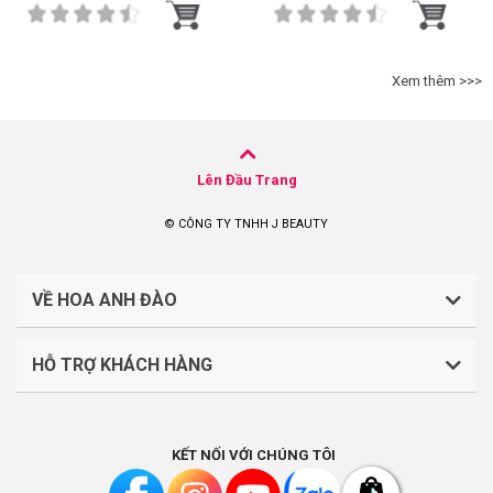
Xem thêm >>>
Lên Đầu Trang
© CÔNG TY TNHH J BEAUTY
VỀ HOA ANH ĐÀO
HỖ TRỢ KHÁCH HÀNG
CÔNG TY TNHH J BEAUTY
Quy định về thanh toán
Mã số thuế: 0316044765
KẾT NỐI VỚI CHÚNG TÔI
Chính sách vận chuyển, giao nhận
Liên hệ: (028).7303.9118