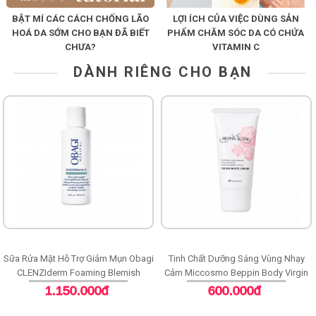
BẬT MÍ CÁC CÁCH CHỐNG LÃO
LỢI ÍCH CỦA VIỆC DÙNG SẢN
HOÁ DA SỚM CHO BẠN ĐÃ BIẾT
PHẨM CHĂM SÓC DA CÓ CHỨA
CHƯA?
VITAMIN C
DÀNH RIÊNG CHO BẠN
Sữa Rửa Mặt Hỗ Trợ Giảm Mụn Obagi
Tinh Chất Dưỡng Sáng Vùng Nhạy
CLENZIderm Foaming Blemish
Cảm Miccosmo Beppin Body Virgin
Cleanser
White Serum
1.150.000đ
600.000đ