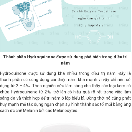
LOGS
IỚI
HIỆU
INIC
Thành phần Hydroquinone được sử dụng phổ biến trong điều trị
 SPA
nám
Hydroquinone được sử dụng khá nhiều trong điều trị nám. Đây là
thành phần có công dụng cải thiện nám khá mạnh vì vậy chỉ nên sử
dụng từ 2 – 4‰. Theo nghiên cứu lâm sàng cho thấy các loại kem có
chứa Hydroquinone từ 2‰ trở lên có hiệu quả rõ rệt trong việc làm
sáng da và thích hợp để trị nám ở lớp biểu bì. Đồng thời nó cũng phát
huy mạnh mẽ tác dụng ngăn chặn sự hình thành sắc tố mới bằng ằng
cách ức chế Melanin bởi các Melanocytes.