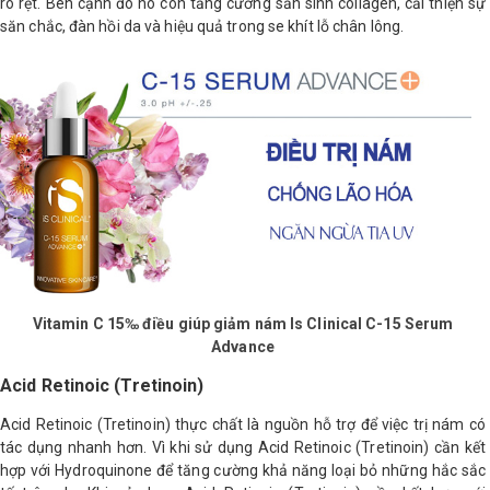
rõ rệt. Bên cạnh đó nó còn tăng cường sản sinh collagen, cải thiện sự
săn chắc, đàn hồi da và hiệu quả trong se khít lỗ chân lông.
Vitamin C 15‰ điều giúp giảm nám Is Clinical C-15 Serum
Advance
Acid Retinoic (Tretinoin)
Acid Retinoic (Tretinoin) thực chất là nguồn hỗ trợ để việc trị nám có
tác dụng nhanh hơn. Vì khi sử dụng Acid Retinoic (Tretinoin) cần kết
hợp với Hydroquinone để tăng cường khả năng loại bỏ những hắc sắc