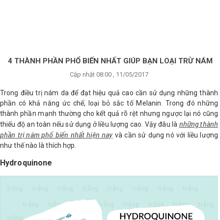
×
BRANDS
ANDS
FEATURED BRAND
4 THÀNH PHẦN PHỔ BIẾN NHẤT GIÚP BẠN LOẠI TRỪ NÁM
Cập nhật 08:00 , 11/05/2017
HĂM
SÓC
Trong điều trị nám da để đạt hiệu quả cao cần sử dụng những thành
DA
phần có khả năng ức chế, loại bỏ sắc tố Melanin. Trong đó những
thành phần mạnh thường cho kết quả rõ rệt nhưng ngược lại nó cũng
những thành
thiếu độ an toàn nếu sử dụng ở liều lượng cao. Vậy đâu là
RANG
phần trị nám phổ biến nhất hiện nay
và cần sử dụng nó với liều lượng
IỂM
như thế nào là thích hợp.
Hydroquinone
HĂM
SÓC
ODY