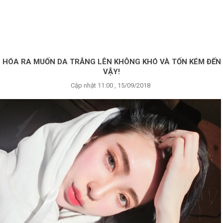
×
BRANDS
ANDS
FEATURED BRAND
HÓA RA MUỐN DA TRẮNG LÊN KHÔNG KHÓ VÀ TỐN KÉM ĐẾN
VẬY!
HĂM
Cập nhật 11:00 , 15/09/2018
SÓC
DA
RANG
IỂM
HĂM
SÓC
ODY