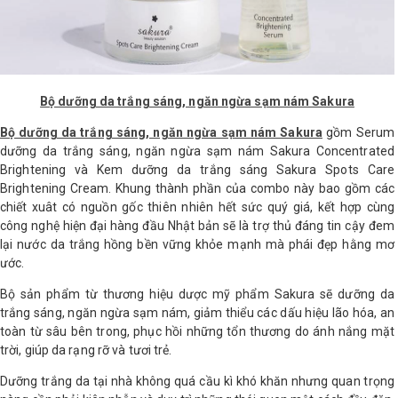
Bộ dưỡng da trắng sáng, ngăn ngừa sạm nám Sakura
Bộ dưỡng da trắng sáng, ngăn ngừa sạm nám Sakura
gồm Serum
dưỡng da trắng sáng, ngăn ngừa sạm nám Sakura Concentrated
Brightening và Kem dưỡng da trắng sáng Sakura Spots Care
Brightening Cream. Khung thành phần của combo này bao gồm các
chiết xuât có nguồn gốc thiên nhiên hết sức quý giá, kết hợp cùng
công nghệ hiện đại hàng đầu Nhật bản sẽ là trợ thủ đáng tin cậy đem
lại nước da trắng hồng bền vững khỏe mạnh mà phái đẹp hằng mơ
ước.
Bộ sản phẩm từ thương hiệu dược mỹ phẩm Sakura sẽ dưỡng da
trắng sáng, ngăn ngừa sạm nám, giảm thiểu các dấu hiệu lão hóa, an
toàn từ sâu bên trong, phục hồi những tổn thương do ánh nắng mặt
trời, giúp da rạng rỡ và tươi trẻ.
Dưỡng trắng da tại nhà không quá cầu kì khó khăn nhưng quan trọng