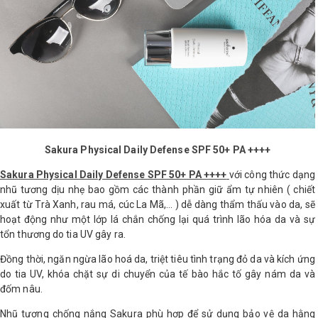
Sakura Physical Daily Defense SPF 50+ PA ++++
Sakura Physical Daily Defense SPF 50+ PA ++++
với công thức dạng
nhũ tương dịu nhẹ bao gồm các thành phần giữ ẩm tự nhiên ( chiết
xuất từ Trà Xanh, rau má, cúc La Mã,… ) dễ dàng thẩm thấu vào da, sẽ
hoạt động như một lớp lá chắn chống lại quá trình lão hóa da và sự
tổn thương do tia UV gây ra.
Đồng thời, ngăn ngừa lão hoá da, triệt tiêu tình trạng đỏ da và kích ứng
do tia UV, khóa chặt sự di chuyển của tế bào hắc tố gây nám da và
đốm nâu.
Nhũ tương chống nắng Sakura phù hợp để sử dụng bảo vệ da hằng