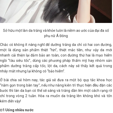
LOGS
IỚI
HIỆU
Sở hữu một làn da trắng và khỏe luôn là niềm ao ước của đại đa số
phụ nữ Á Đông
Chắc có không ít nàng nghĩ để dưỡng trắng da chỉ có hai con đường,
INIC
một là dùng sản phẩm thiệt “hịn”, thiệt mắc tiền, như vậy da mới
 SPA
nhanh cải thiện lại đảm bảo an toàn, con đường thứ hai là mạo hiểm
ngồi “tàu siêu tốc”, dùng các phương pháp thẩm mỹ hay nhóm sản
phẩm dưỡng trắng cấp tốc, lột da, cách này sẽ thấy kết quả trong
nháy mắt nhưng lại không có “bảo hiểm”.
Ở bài chia sẻ hôm nay, tác giả sẽ đưa ra một bộ quy tắc khoa học
“nằm gọn trong bàn tay”, nếu như nàng kiên trì thực hiện đều đặn các
bước thì làn da bạn có thể sẽ sáng và trắng dần lên một cách rạng rỡ
chỉ trong vòng 2 tuần. Hóa ra muốn da trắng lên không khó và tốn
kém đến vậy!
¤1 Uống nhiều nước