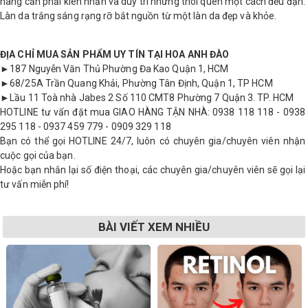
nàng cần phải kiên nhẫn và duy trì những thói quen một cách đều đặn.
Làn da trắng sáng rạng rỡ bắt nguồn từ một làn da đẹp và khỏe.
ĐỊA CHỈ MUA SẢN PHẨM UY TÍN TẠI HOA ANH ĐÀO
►187 Nguyễn Văn Thủ Phường Đa Kao Quận 1, HCM
►68/25A Trần Quang Khải, Phường Tân Định, Quận 1, TP HCM
►Lầu 11 Toà nhà Jabes 2 Số 110 CMT8 Phường 7 Quận 3. TP. HCM
HOTLINE tư vấn đặt mua GIAO HÀNG TẬN NHÀ: 0938 118 118 - 0938
295 118 - 0937 459 779 - 0909 329 118
Bạn có thể gọi HOTLINE 24/7, luôn có chuyên gia/chuyên viên nhận
cuộc gọi của bạn.
Hoặc bạn nhắn lại số điện thoại, các chuyên gia/chuyên viên sẽ gọi lại
tư vấn miễn phí!
BÀI VIẾT XEM NHIỀU