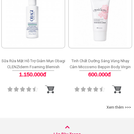
Sữa Rửa Mặt Hỗ Trợ Giảm Mụn Obagi
Tinh Chất Dưỡng Sáng Vùng Nhạy
CLENZIderm Foaming Blemish
Cảm Miccosmo Beppin Body Virgin
Cleanser
White Serum
1.150.000đ
600.000đ
Xem thêm >>>