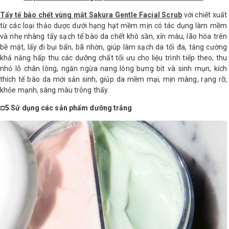
Tẩy tế bào chết vùng mặt Sakura Gentle Facial Scrub
với chiết xuất
từ các loại thảo dược dưới hạng hạt mềm mịn có tác dụng làm mềm
và nhẹ nhàng tẩy sạch tế bào da chết khô sần, xỉn màu, lão hóa trên
bề mặt, lấy đi bụi bẩn, bã nhờn, giúp làm sạch da tối đa, tăng cường
khả năng hấp thu các dưỡng chất tối ưu cho liệu trình tiếp theo, thu
nhỏ lỗ chân lông, ngăn ngừa nang lông bưng bít và sinh mụn, kích
thích tế bào da mới sản sinh, giúp da mềm mại, mịn màng, rạng rỡ,
khỏe mạnh, sáng màu trông thấy.
¤5 Sử dụng các sản phẩm dưỡng trắng