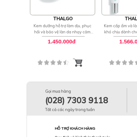
THALGO
THA
Kem dưỡng hỗ trợ làm dịu, phục
Kem cấp ẩm và là
hồi và bảo vệ làn da nhạy cảm
khó chịu dành c
cảm Soothing Cream
Thalgo Sooth
1.450.000đ
1.566.
Gọi mua hàng
(028) 7303 9118
Tất cả các ngày trong tuần
HỖ TRỢ KHÁCH HÀNG