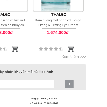
ALGO
THALGO
 dịu da và làm mờ
Kem dưỡng mắt nâng cơ Thalgo
Xịt khoáng 
ỏ trên da nhạy cảm
Lifting & Firming Eye Cream
làm dịu da 
 Soothing Serum
Mar
8.000đ
1.674.000đ
Xem thêm >>>
ký nhận khuyến mãi từ Hoa Anh
Công ty TNHH J Beauty
Mã số thuế: 0316044765