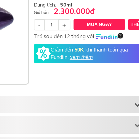
Dung tích:
50ml
2.300.000
đ
Giá bán:
-
+
MUA NGAY
TH
Trả sau đến 12 tháng với
Giảm đến
50K
khi thanh toán qua
Fundiin.
xem thêm