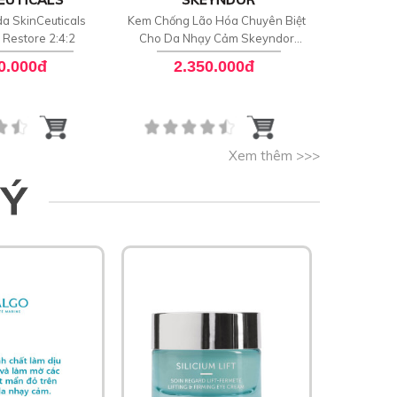
a SkinCeuticals
Kem Chống Lão Hóa Chuyên Biệt
Xịt k
d Restore 2:4:2
Cho Da Nhạy Cảm Skeyndor
Renaturat
Aquatherm Age Signs Cream
0.000đ
2.350.000đ
8
Xem thêm >>>
 Ý