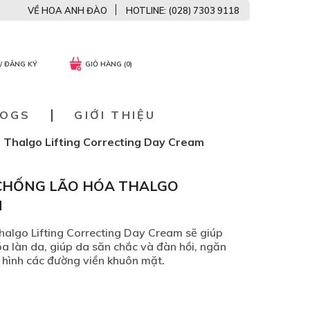
VỀ HOA ANH ĐÀO
HOTLINE: (028) 7303 9118
/ ĐĂNG KÝ
GIỎ HÀNG (0)
LOGS
GIỚI THIỆU
 Thalgo Lifting Correcting Day Cream
CHỐNG LÃO HÓA THALGO
M
algo Lifting Correcting Day Cream sẽ giúp
hóa làn da, giúp da săn chắc và đàn hồi, ngăn
 hình các đường viền khuôn mặt.