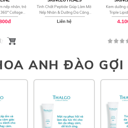
m nếp nhăn, trẻ
Tinh Chất Peptide Giúp Làm Mờ
Kem dưỡng d
 360° Collagen
Nếp Nhăn & Dưỡng Da Căng
Triple Lipi
entrate
Bóng SkinCeuticals P-TIOX
.800đ
4.10
Liên hệ
HOA ANH ĐÀO GỢI