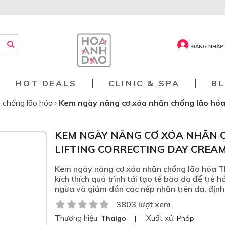
ĐĂNG NHẬP 
HOT DEALS
CLINIC & SPA
B
 chống lão hóa
›
Kem ngày nâng cơ xóa nhăn chống lão hóa
KEM NGÀY NÂNG CƠ XÓA NHĂN 
LIFTING CORRECTING DAY CREA
Kem ngày nâng cơ xóa nhăn chống lão hóa Th
kích thích quá trình tái tạo tế bào da để trẻ 
ngừa và giảm dần các nếp nhăn trên da, định
3803 lượt xem
Thương hiệu:
Xuất xứ:
Thalgo
Pháp