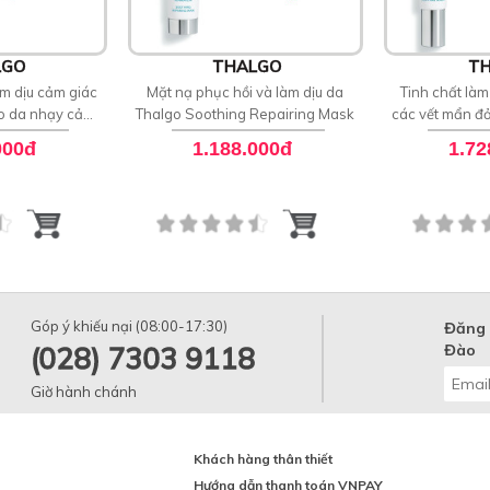
LGO
THALGO
TH
m dịu cảm giác
Mặt nạ phục hồi và làm dịu da
Tinh chất làm
ho da nhạy cảm
Thalgo Soothing Repairing Mask
các vết mẩn đ
ing Fluid
Anti Redness
000đ
1.188.000đ
1.72
Góp ý khiếu nại (08:00-17:30)
Đăng 
(028) 7303 9118
Đào
Giờ hành chánh
Khách hàng thân thiết
Hướng dẫn thanh toán VNPAY