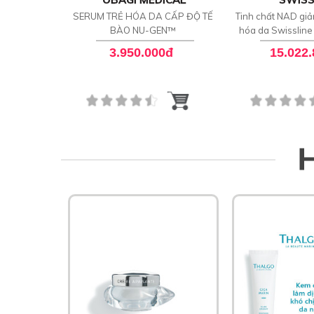
SERUM TRẺ HÓA DA CẤP ĐỘ TẾ
Tinh chất NAD giả
BÀO NU-GEN™
hóa da Swissline
Night Conc
3.950.000đ
15.022