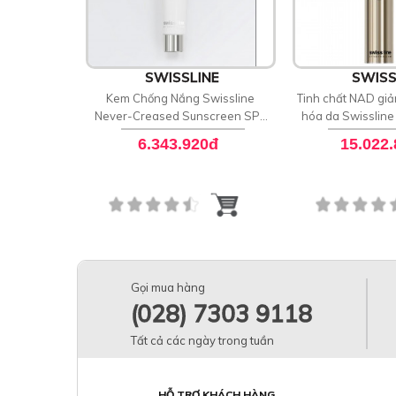
SWISSLINE
SWISS
Kem Chống Nắng Swissline
Tinh chất NAD giả
Never-Creased Sunscreen SPF
hóa da Swissline
50 PA++++
Night Conc
6.343.920đ
15.022
Gọi mua hàng
(028) 7303 9118
Tất cả các ngày trong tuần
HỖ TRỢ KHÁCH HÀNG