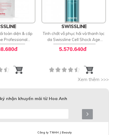
SSLINE
SWISSLINE
S
ồi toàn diện & cấp
Tinh chất vỗ phục hồi và thanh lọc
Serum phụ
ne Professional
da Swissline Cell Shock Age
Swissli
o-Recovery Mask
Intelligence Unclogging Water
Intelligen
88.680đ
5.570.640đ
11
Xem thêm >>>
ký nhận khuyến mãi từ Hoa Anh
Công ty TNHH J Beauty