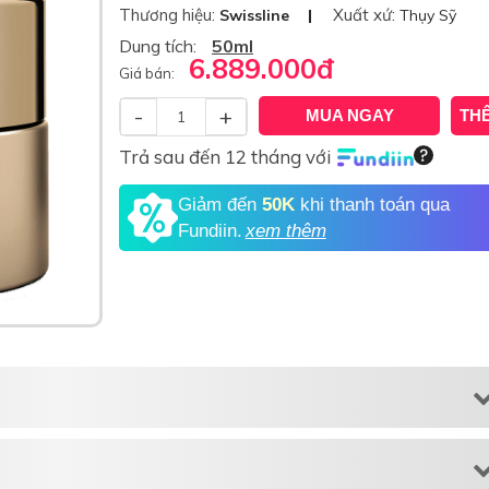
Thương hiệu:
Xuất xứ:
Swissline
Thụy Sỹ
Dung tích:
50ml
6.889.000
đ
Giá bán:
-
+
MUA NGAY
TH
Trả sau đến 12 tháng với
Giảm đến
50K
khi thanh toán qua
Fundiin.
xem thêm