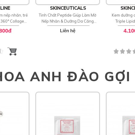
LINE
SKINCEUTICALS
SKINC
m nếp nhăn, trẻ
Tinh Chất Peptide Giúp Làm Mờ
Kem dưỡng d
 360° Collagen
Nếp Nhăn & Dưỡng Da Căng
Triple Lipi
entrate
Bóng SkinCeuticals P-TIOX
.800đ
4.10
Liên hệ
HOA ANH ĐÀO GỢI