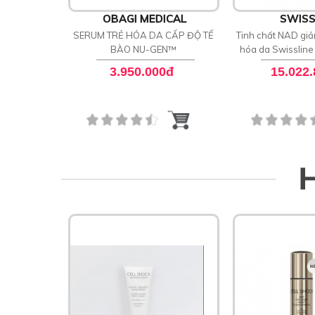
OBAGI MEDICAL
SWISS
SERUM TRẺ HÓA DA CẤP ĐỘ TẾ
Tinh chất NAD giả
BÀO NU-GEN™
hóa da Swissline
Night Conc
3.950.000đ
15.022