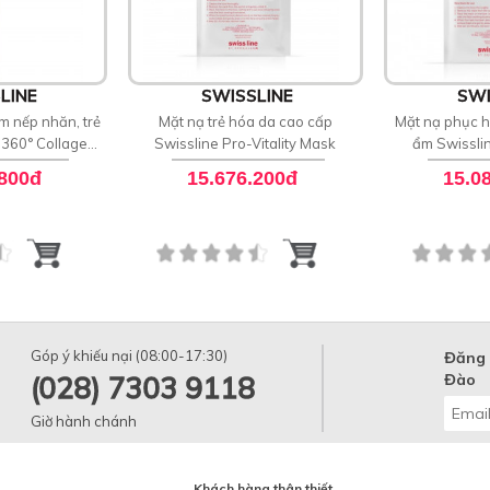
LINE
SWISSLINE
SWI
m nếp nhăn, trẻ
Mặt nạ trẻ hóa da cao cấp
Mặt nạ phục h
 360° Collagen
Swissline Pro-Vitality Mask
ẩm Swissli
entrate
Treatment Pr
.800đ
15.676.200đ
15.0
Góp ý khiếu nại (08:00-17:30)
Đăng 
(028) 7303 9118
Đào
Giờ hành chánh
Khách hàng thân thiết