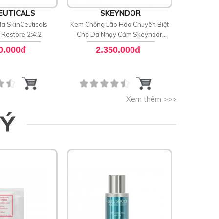
EUTICALS
SKEYNDOR
a SkinCeuticals
Kem Chống Lão Hóa Chuyên Biệt
Xịt k
d Restore 2:4:2
Cho Da Nhạy Cảm Skeyndor
Renaturat
Aquatherm Age Signs Cream
0.000đ
2.350.000đ
8
Xem thêm >>>
 Ý