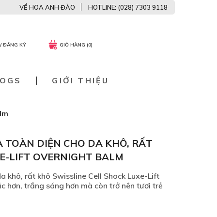
VỀ HOA ANH ĐÀO
HOTLINE: (028) 7303 9118
/ ĐĂNG KÝ
GIỎ HÀNG (0)
LOGS
GIỚI THIỆU
alm
 TOÀN DIỆN CHO DA KHÔ, RẤT
XE-LIFT OVERNIGHT BALM
 khô, rất khô Swissline Cell Shock Luxe-Lift
c hơn, trắng sáng hơn mà còn trở nên tươi trẻ