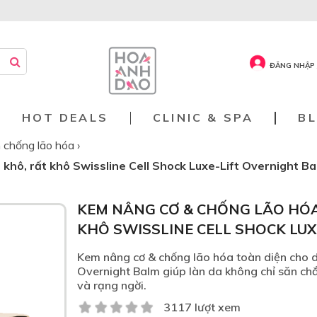
ĐĂNG NHẬP 
HOT DEALS
CLINIC & SPA
B
 chống lão hóa
›
khô, rất khô Swissline Cell Shock Luxe-Lift Overnight B
KEM NÂNG CƠ & CHỐNG LÃO HÓA
KHÔ SWISSLINE CELL SHOCK LU
Kem nâng cơ & chống lão hóa toàn diện cho da
Overnight Balm giúp làn da không chỉ săn chắ
và rạng ngời.
3117 lượt xem