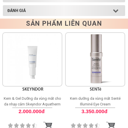
ĐÁNH GIÁ
SẢN PHẨM LIÊN QUAN
SKEYNDOR
SENTé
Kem & Gel Dưỡng da vùng mắt cho
Kem dưỡng da vùng mắt Senté
da nhạy cảm Skeyndor Aquatherm
Illuminé Eye Cream
Eye Contour Gel-in-Cream
2.000.000đ
3.350.000đ