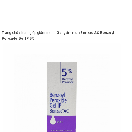
×
BRANDS
ANDS
FEATURED BRAND
Trang chủ ›
Kem giúp giảm mụn ›
Gel giảm mụn Benzac AC Benzoyl
Peroxide Gel IP 5%
HĂM
SÓC
DA
RANG
IỂM
HĂM
SÓC
ODY