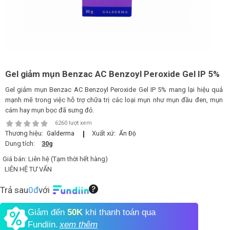
LOGS
IỚI
HIỆU
Gel giảm mụn Benzac AC Benzoyl Peroxide Gel IP 5%
Gel giảm mụn Benzac AC Benzoyl Peroxide Gel IP 5% mang lại hiệu quả
INIC
mạnh mẽ trong việc hỗ trợ chữa trị các loại mụn như mụn đầu đen, mụn
 SPA
cám hay mụn bọc đã sưng đỏ.
6260 lượt xem
Thương hiệu:
Xuất xứ:
Galderma
Ấn Độ
Dung tích:
30g
Giá bán:
Liên hệ (Tạm thời hết hàng)
LIÊN HỆ TƯ VẤN
Trả sau
0đ
với
Giảm đến
50K
khi thanh toán qua
Fundiin.
xem thêm