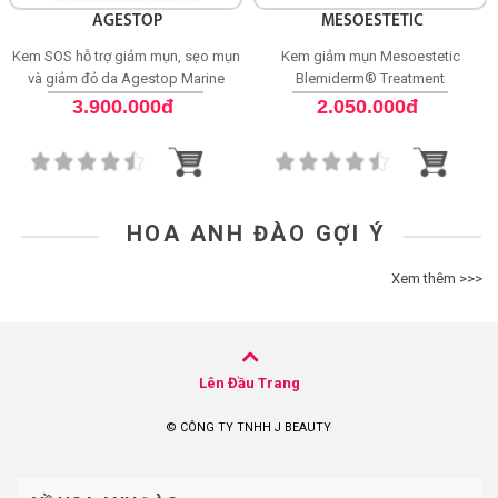
AGESTOP
MESOESTETIC
Kem SOS hỗ trợ giảm mụn, sẹo mụn
Kem giảm mụn Mesoestetic
và giảm đỏ da Agestop Marine
Blemiderm® Treatment
Retinol SOS Ultra Balm
3.900.000đ
2.050.000đ
HOA ANH ĐÀO GỢI Ý
Xem thêm >>>
Lên Đầu Trang
© CÔNG TY TNHH J BEAUTY