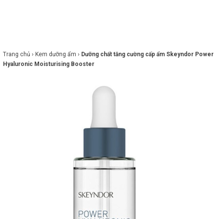
×
BRANDS
ANDS
FEATURED BRAND
Trang chủ ›
Kem dưỡng ẩm ›
Dưỡng chất tăng cường cấp ẩm Skeyndor Power
Hyaluronic Moisturising Booster
HĂM
SÓC
DA
RANG
IỂM
HĂM
SÓC
ODY