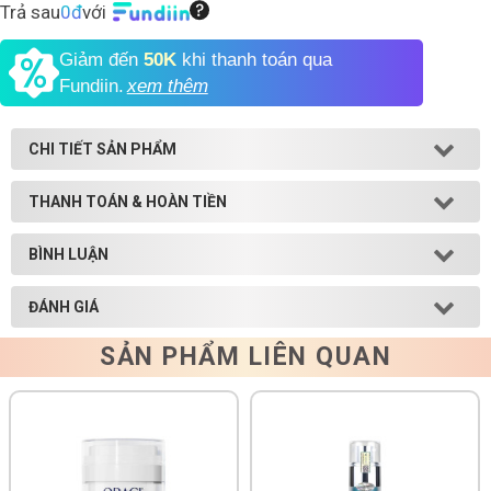
Trả sau
0đ
với
Shop All Brand A-
Giảm đến
50K
khi thanh toán qua
Z
Fundiin.
xem thêm
CHI TIẾT SẢN PHẨM
THANH TOÁN & HOÀN TIỀN
BÌNH LUẬN
ĐÁNH GIÁ
SẢN PHẨM LIÊN QUAN