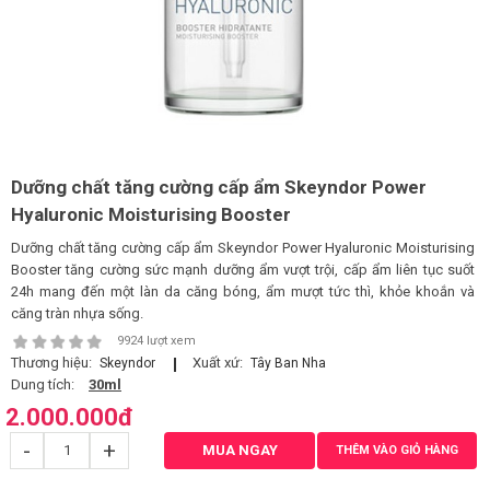
LOGS
IỚI
HIỆU
Dưỡng chất tăng cường cấp ẩm Skeyndor Power
INIC
Hyaluronic Moisturising Booster
 SPA
Dưỡng chất tăng cường cấp ẩm Skeyndor Power Hyaluronic Moisturising
Booster tăng cường sức mạnh dưỡng ẩm vượt trội, cấp ẩm liên tục suốt
24h mang đến một làn da căng bóng, ẩm mượt tức thì, khỏe khoắn và
căng tràn nhựa sống.
9924 lượt xem
Thương hiệu:
Xuất xứ:
Skeyndor
Tây Ban Nha
Dung tích:
30ml
2.000.000
đ
-
+
MUA NGAY
THÊM VÀO GIỎ HÀNG