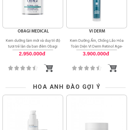
OBAGI MEDICAL
VI DERM
Kem dưỡng làm mới và duy trì độ
Kem Dưỡng Ẩm, Chống Lão Hóa
tươi trẻ làn da ban đêm Obagi
Toàn Diện VI Derm Retinol Age-
Medical Retinol + PHA
Defying Treatment Moisturizer
2.950.000đ
3.900.000đ
HOA ANH ĐÀO GỢI Ý