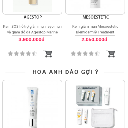
AGESTOP
MESOESTETIC
Kem SOS hỗ trợ giảm mụn, sẹo mụn
Kem giảm mụn Mesoestetic
và giảm đỏ da Agestop Marine
Blemiderm® Treatment
Retinol SOS Ultra Balm
3.900.000đ
2.050.000đ
HOA ANH ĐÀO GỢI Ý