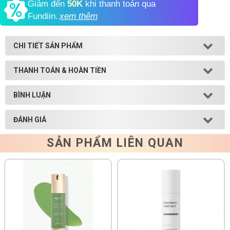
Giảm đến
50K
khi thanh toán qua
Fundiin.
xem thêm
Shop All Brand A-
Z
CHI TIẾT SẢN PHẨM
THANH TOÁN & HOÀN TIỀN
BÌNH LUẬN
ĐÁNH GIÁ
SẢN PHẨM LIÊN QUAN