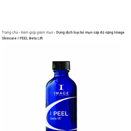
×
BRANDS
ANDS
FEATURED BRAND
Trang chủ ›
Kem giúp giảm mụn ›
Dung dịch loại bỏ mụn cấp độ nặng Image
Skincare I PEEL Beta Lift
HĂM
SÓC
DA
RANG
IỂM
HĂM
SÓC
ODY