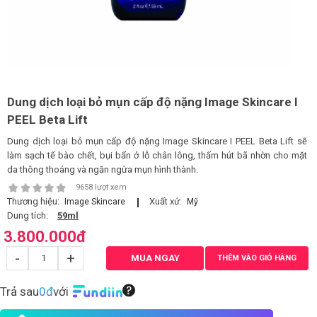
LOGS
IỚI
HIỆU
Dung dịch loại bỏ mụn cấp độ nặng Image Skincare I
PEEL Beta Lift
INIC
Dung dịch loại bỏ mụn cấp độ nặng Image Skincare I PEEL Beta Lift sẽ
 SPA
làm sạch tế bào chết, bụi bẩn ở lỗ chân lông, thấm hút bã nhờn cho mặt
da thông thoáng và ngăn ngừa mụn hình thành.
9658 lượt xem
Thương hiệu:
Xuất xứ:
Image Skincare
Mỹ
Dung tích:
59ml
3.800.000
đ
-
+
MUA NGAY
THÊM VÀO GIỎ HÀNG
Trả sau
0đ
với