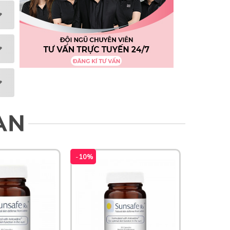
AN
-
10%