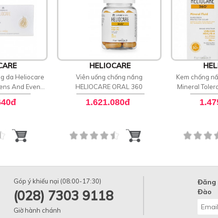
CARE
HELIOCARE
HEL
g da Heliocare
Viên uống chống nắng
Kem chống nắ
tens And Evens
HELIOCARE ORAL 360
Mineral Toler
one
P
640đ
1.621.080đ
1.47
Góp ý khiếu nại (08:00-17:30)
Đăng 
(028) 7303 9118
Đào
Giờ hành chánh