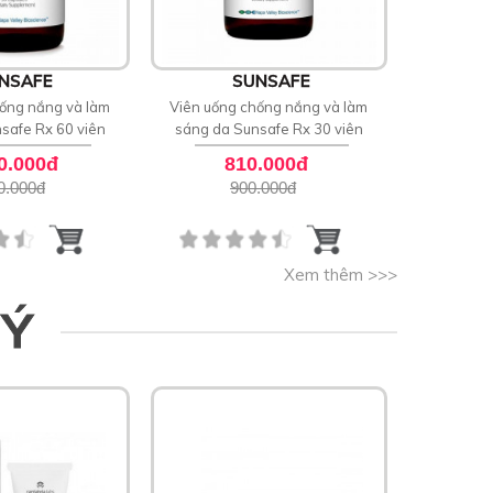
NSAFE
SUNSAFE
ống nắng và làm
Viên uống chống nắng và làm
Viên uống
safe Rx 60 viên
sáng da Sunsafe Rx 30 viên
toàn th
0.000đ
810.000đ
8
0.000
đ
900.000
đ
Xem thêm >>>
 Ý