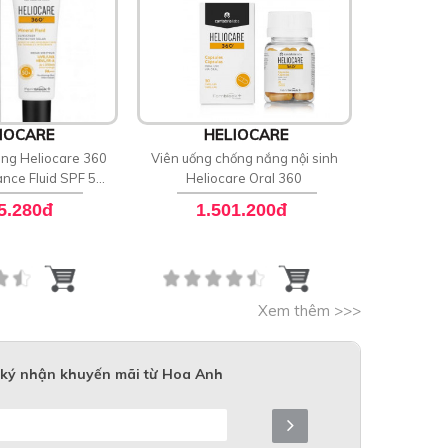
IOCARE
HELIOCARE
H
ng Heliocare 360
Viên uống chống nắng nội sinh
Kem chống 
ance Fluid SPF 50
Heliocare Oral 360
sắc tố da H
A++++
Solut
5.280đ
1.501.200đ
1
Xem thêm >>>
ký nhận khuyến mãi từ Hoa Anh