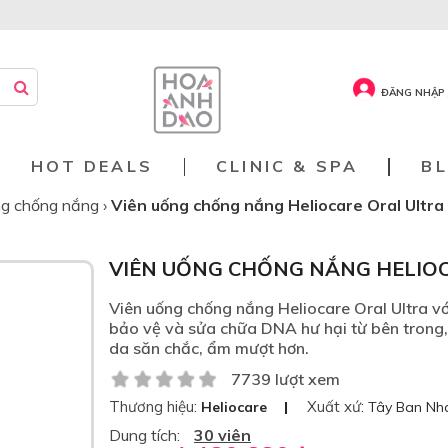
ĐĂNG NHẬP 
HOT DEALS
CLINIC & SPA
B
ng chống nắng
›
Viên uống chống nắng Heliocare Oral Ultra
VIÊN UỐNG CHỐNG NẮNG HELIO
Viên uống chống nắng Heliocare Oral Ultra vớ
bảo vệ và sửa chữa DNA hư hại từ bên trong, k
da săn chắc, ẩm mượt hơn.
7739 lượt xem
Thương hiệu:
Xuất xứ:
Heliocare
Tây Ban Nh
Dung tích:
30 viên