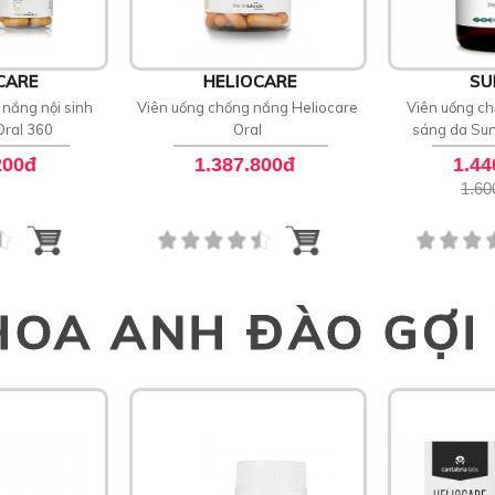
CARE
HELIOCARE
SU
nắng nội sinh
Viên uống chống nắng Heliocare
Viên uống ch
Oral 360
Oral
sáng da Sun
200đ
1.387.800đ
1.44
1.60
HOA ANH ĐÀO GỢI