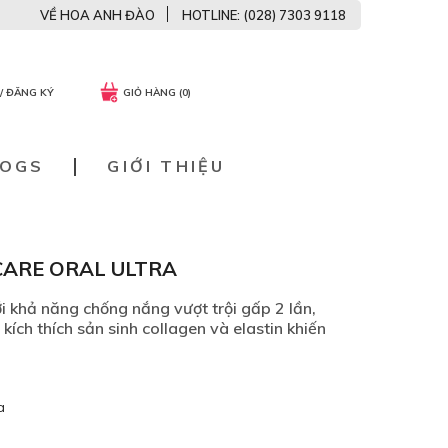
VỀ HOA ANH ĐÀO
HOTLINE: (028) 7303 9118
/ ĐĂNG KÝ
GIỎ HÀNG (0)
LOGS
GIỚI THIỆU
CARE ORAL ULTRA
i khả năng chống nắng vượt trội gấp 2 lần,
ích thích sản sinh collagen và elastin khiến
a