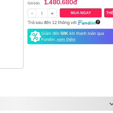
1.480.680
đ
Giá bán:
-
+
MUA NGAY
TH
Trả sau đến 12 tháng với
Giảm đến
50K
khi thanh toán qua
Fundiin.
xem thêm