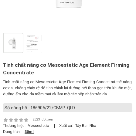
LOGS
IỚI
HIỆU
INIC
 SPA
Tinh chất nâng cơ Mesoestetic Age Element Firming
Concentrate
Tinh chất nâng cơ Mesoestetic Age Element Firming Concentratesẽ nâng
cơ da, chống chảy xệ để tinh chỉnh lại đường nét thon gọn trên khuôn mặt,
dưỡng ẩm cho da mềm mại và làm mờ các nếp nhăn trên da.
Số công bố : 186905/22/CBMP-QLD
2523 lượt xem
Thương hiệu:
Xuất xứ:
Mesoestetic
Tây Ban Nha
Dung tích:
30ml