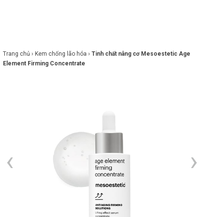
×
BRANDS
ANDS
FEATURED BRAND
Trang chủ ›
Kem chống lão hóa ›
Tinh chất nâng cơ Mesoestetic Age
Element Firming Concentrate
HĂM
SÓC
DA
RANG
IỂM
HĂM
SÓC
ODY