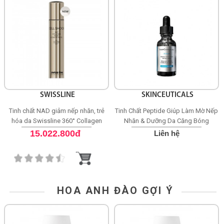
SWISSLINE
SKINCEUTICALS
Tinh chất NAD giảm nếp nhăn, trẻ
Tinh Chất Peptide Giúp Làm Mờ Nếp
hóa da Swissline 360° Collagen
Nhăn & Dưỡng Da Căng Bóng
Night Concentrate
SkinCeuticals P-TIOX
15.022.800đ
Liên hệ
HOA ANH ĐÀO GỢI Ý