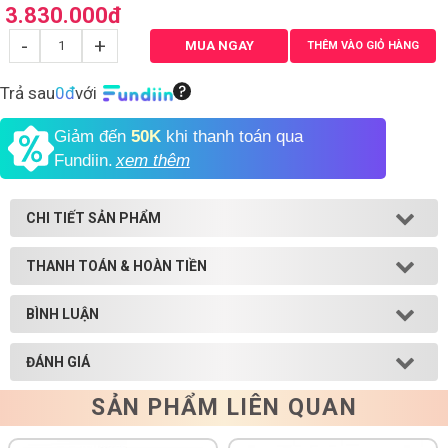
3.830.000
đ
Shop All Brand A-
-
+
MUA NGAY
THÊM VÀO GIỎ HÀNG
Z
Trả sau
0đ
với
Giảm đến
50K
khi thanh toán qua
Fundiin.
xem thêm
CHI TIẾT SẢN PHẨM
THANH TOÁN & HOÀN TIỀN
BÌNH LUẬN
ĐÁNH GIÁ
SẢN PHẨM LIÊN QUAN