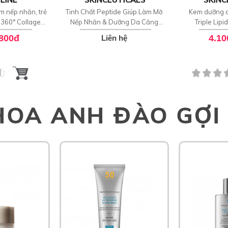
m nếp nhăn, trẻ
Tinh Chất Peptide Giúp Làm Mờ
Kem dưỡng d
 360° Collagen
Nếp Nhăn & Dưỡng Da Căng
Triple Lipi
entrate
Bóng SkinCeuticals P-TIOX
.800đ
4.10
Liên hệ
HOA ANH ĐÀO GỢI