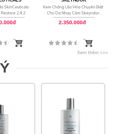
a SkinCeuticals
Kem Chống Lão Hóa Chuyên Biệt
Xịt k
d Restore 2:4:2
Cho Da Nhạy Cảm Skeyndor
Renaturat
Aquatherm Age Signs Cream
0.000đ
2.350.000đ
8
Xem thêm >>>
 Ý