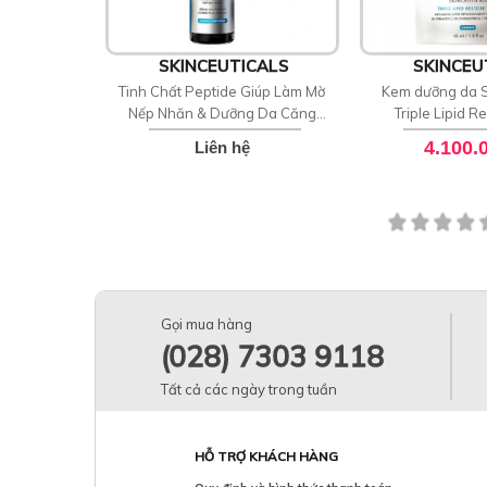
SKINCEUTICALS
SKINCEU
Tinh Chất Peptide Giúp Làm Mờ
Kem dưỡng da S
Nếp Nhăn & Dưỡng Da Căng
Triple Lipid R
Bóng SkinCeuticals P-TIOX
4.100.
Liên hệ
Gọi mua hàng
(028) 7303 9118
Tất cả các ngày trong tuần
HỖ TRỢ KHÁCH HÀNG