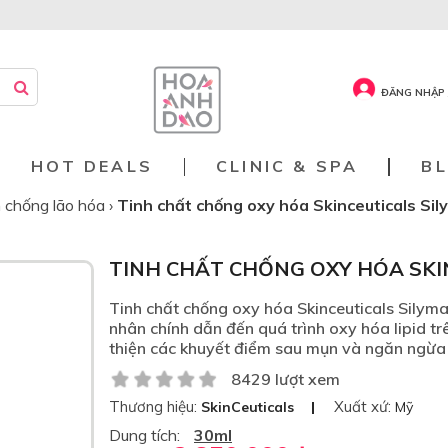
ĐĂNG NHẬP 
HOT DEALS
CLINIC & SPA
B
 chống lão hóa
›
Tinh chất chống oxy hóa Skinceuticals Sil
TINH CHẤT CHỐNG OXY HÓA SKI
Tinh chất chống oxy hóa Skinceuticals Silyma
nhân chính dẫn đến quá trình oxy hóa lipid tr
thiện các khuyết điểm sau mụn và ngăn ngừa 
8429 lượt xem
Thương hiệu:
Xuất xứ:
SkinCeuticals
Mỹ
Dung tích:
30ml