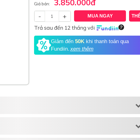
3.850.000
đ
Giá bán:
-
+
MUA NGAY
TH
Trả sau đến 12 tháng với
Giảm đến
50K
khi thanh toán qua
Fundiin.
xem thêm