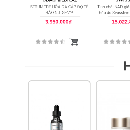
SERUM TRẺ HÓA DA CẤP ĐỘ TẾ
Tinh chất NAD giả
BÀO NU-GEN™
hóa da Swissline
Night Conc
3.950.000đ
15.022