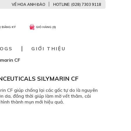
VỀ HOA ANH ĐÀO
HOTLINE: (028) 7303 9118
/ ĐĂNG KÝ
GIỎ HÀNG (0)
LOGS
GIỚI THIỆU
ymarin CF
NCEUTICALS SILYMARIN CF
rin CF giúp chống lại các gốc tự do là nguyên
ên da, đồng thời giúp làm mờ vết thâm, cải
hình thành mụn mới hiệu quả.