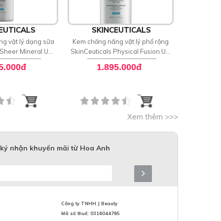
EUTICALS
SKINCEUTICALS
SKI
g vật lý dạng sữa
Kem chống nắng vật lý phổ rộng
Serum phục
 Sheer Mineral UV
SkinCeuticals Physical Fusion UV
SkinCeut
se SPF 50
Defense Sunscreens SPF 50
5.000đ
1.895.000đ
3
Xem thêm >>>
ký nhận khuyến mãi từ Hoa Anh
Công ty TNHH J Beauty
Mã số thuế: 0316044765