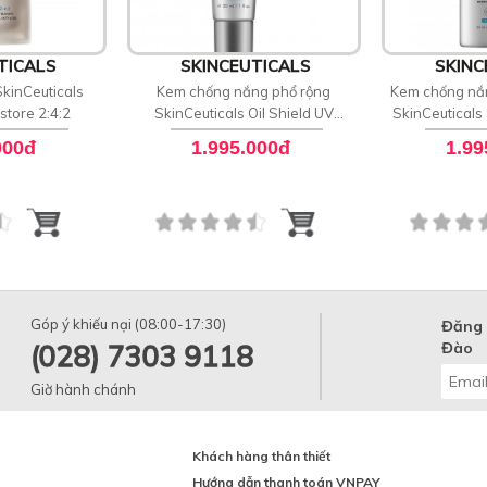
TICALS
SKINCEUTICALS
SKINC
kinCeuticals
Kem chống nắng phổ rộng
Kem chống nắn
estore 2:4:2
SkinCeuticals Oil Shield UV
SkinCeuticals
Defense Sunscreen SPF 50
Defen
000đ
1.995.000đ
1.99
Góp ý khiếu nại (08:00-17:30)
Đăng 
(028) 7303 9118
Đào
Giờ hành chánh
Khách hàng thân thiết
Hướng dẫn thanh toán VNPAY