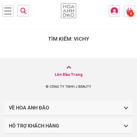
×
0
BRANDS
ANDS
FEATURED BRAND
TÌM KIẾM: VICHY
HĂM
SÓC
DA
Lên Đầu Trang
RANG
© CÔNG TY TNHH J BEAUTY
IỂM
VỀ HOA ANH ĐÀO
HĂM
SÓC
ODY
HỖ TRỢ KHÁCH HÀNG
CÔNG TY TNHH J BEAUTY