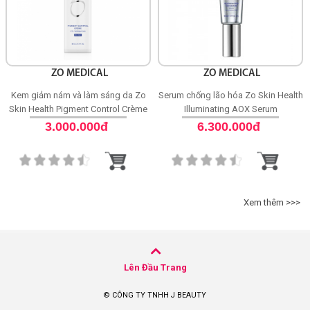
ZO MEDICAL
ZO MEDICAL
Kem giảm nám và làm sáng da Zo
Serum chống lão hóa Zo Skin Health
Skin Health Pigment Control Crème
Illuminating AOX Serum
4% HQ - RX
3.000.000đ
6.300.000đ
Xem thêm >>>
Lên Đầu Trang
© CÔNG TY TNHH J BEAUTY