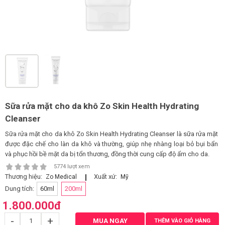
LOGS
IỚI
HIỆU
INIC
 SPA
Sữa rửa mặt cho da khô Zo Skin Health Hydrating
Cleanser
Sữa rửa mặt cho da khô Zo Skin Health Hydrating Cleanser là sữa rửa mặt
được đặc chế cho làn da khô và thường, giúp nhẹ nhàng loại bỏ bụi bẩn
và phục hồi bề mặt da bị tổn thương, đồng thời cung cấp độ ẩm cho da.
5774 lượt xem
Thương hiệu:
Xuất xứ:
Zo Medical
Mỹ
Dung tích:
60ml
200ml
1.800.000
đ
-
+
MUA NGAY
THÊM VÀO GIỎ HÀNG