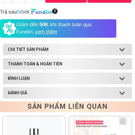
Trả sau
0đ
với
Shop All Brand A-
Z
Giảm đến
50K
khi thanh toán qua
Fundiin.
xem thêm
CHI TIẾT SẢN PHẨM
THANH TOÁN & HOÀN TIỀN
BÌNH LUẬN
ĐÁNH GIÁ
SẢN PHẨM LIÊN QUAN