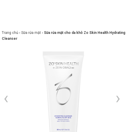
×
BRANDS
ANDS
FEATURED BRAND
Trang chủ ›
Sữa rửa mặt ›
Sữa rửa mặt cho da khô Zo Skin Health Hydrating
Cleanser
HĂM
SÓC
DA
RANG
IỂM
HĂM
SÓC
ODY