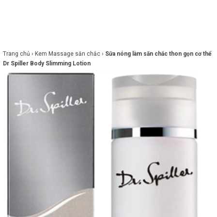
×
BRANDS
ANDS
FEATURED BRAND
Trang chủ ›
Kem Massage săn chắc ›
Sữa nóng làm săn chắc thon gọn cơ thể
Dr Spiller Body Slimming Lotion
HĂM
SÓC
DA
RANG
IỂM
HĂM
SÓC
ODY