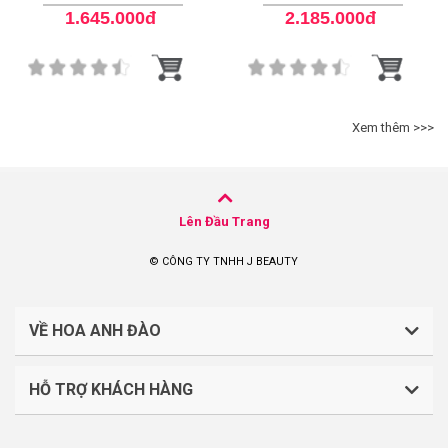
Purifying Ampoule
1.645.000đ
2.185.000đ
Xem thêm >>>
Lên Đầu Trang
© CÔNG TY TNHH J BEAUTY
VỀ HOA ANH ĐÀO
HỖ TRỢ KHÁCH HÀNG
CÔNG TY TNHH J BEAUTY
Quy định về thanh toán
Mã số thuế: 0316044765