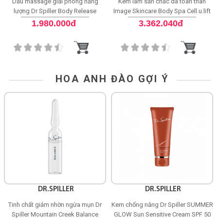
Dầu massage giải phóng năng
Kem làm săn chắc da toàn thân
lượng Dr Spiller Body Release
Image Skincare Body Spa Cell.u.lift
Massage Oil
Firming Body Creme
1.980.000đ
3.362.040đ
HOA ANH ĐÀO GỢI Ý
DR.SPILLER
DR.SPILLER
Tinh chất giảm nhờn ngừa mụn Dr
Kem chống nắng Dr Spiller SUMMER
Spiller Mountain Creek Balance
GLOW Sun Sensitive Cream SPF 50