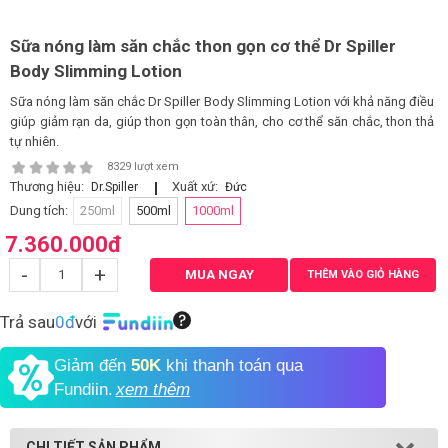
Shop All Brand A-
Sữa nóng làm săn chắc thon gọn cơ thể Dr Spiller
Z
Body Slimming Lotion
Sữa nóng làm săn chắc Dr Spiller Body Slimming Lotion với khả năng điều
giúp giảm rạn da, giúp thon gọn toàn thân, cho cơ thể săn chắc, thon thả
tự nhiên.
8329 lượt xem
Thương hiệu:
Xuất xứ:
Dr.Spiller
Đức
Dung tích:
250ml
500ml
1000ml
7.360.000
đ
-
+
MUA NGAY
THÊM VÀO GIỎ HÀNG
Trả sau
0đ
với
Giảm đến
50K
khi thanh toán qua
Fundiin.
xem thêm
CHI TIẾT SẢN PHẨM