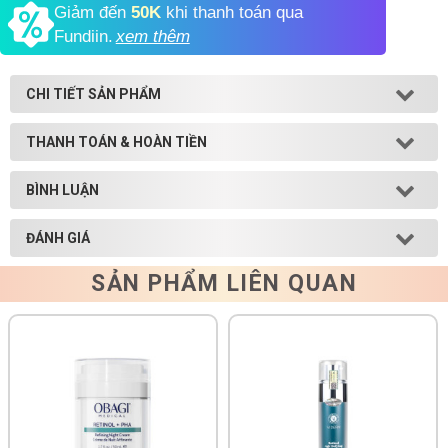
Giảm đến
50K
khi thanh toán qua
Fundiin.
xem thêm
Shop All Brand A-
Z
CHI TIẾT SẢN PHẨM
THANH TOÁN & HOÀN TIỀN
BÌNH LUẬN
ĐÁNH GIÁ
SẢN PHẨM LIÊN QUAN