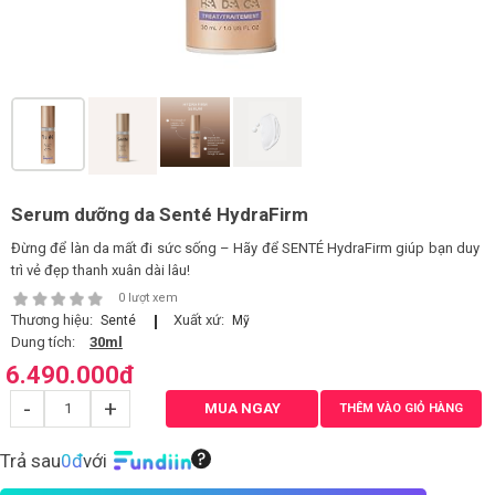
LOGS
IỚI
HIỆU
INIC
Serum dưỡng da Senté HydraFirm
 SPA
Đừng để làn da mất đi sức sống – Hãy để SENTÉ HydraFirm giúp bạn duy
trì vẻ đẹp thanh xuân dài lâu!
0 lượt xem
Thương hiệu:
Xuất xứ:
Senté
Mỹ
Dung tích:
30ml
6.490.000
đ
-
+
MUA NGAY
THÊM VÀO GIỎ HÀNG
Trả sau
0đ
với