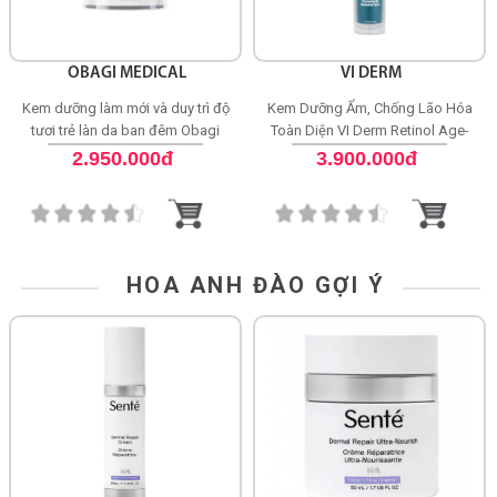
OBAGI MEDICAL
VI DERM
Kem dưỡng làm mới và duy trì độ
Kem Dưỡng Ẩm, Chống Lão Hóa
tươi trẻ làn da ban đêm Obagi
Toàn Diện VI Derm Retinol Age-
Medical Retinol + PHA
Defying Treatment Moisturizer
2.950.000đ
3.900.000đ
HOA ANH ĐÀO GỢI Ý