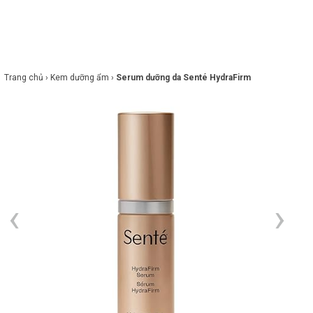
×
BRANDS
ANDS
FEATURED BRAND
Trang chủ ›
Kem dưỡng ẩm ›
Serum dưỡng da Senté HydraFirm
HĂM
SÓC
DA
RANG
IỂM
HĂM
SÓC
ODY