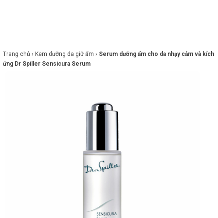
×
BRANDS
ANDS
FEATURED BRAND
Trang chủ ›
Kem dưỡng da giữ ẩm ›
Serum dưỡng ẩm cho da nhạy cảm và kích
ứng Dr Spiller Sensicura Serum
HĂM
SÓC
DA
RANG
IỂM
HĂM
SÓC
ODY