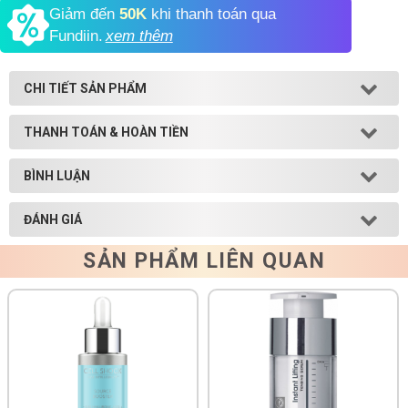
Giảm đến
50K
khi thanh toán qua
Shop All Brand A-
Fundiin.
xem thêm
Z
CHI TIẾT SẢN PHẨM
THANH TOÁN & HOÀN TIỀN
BÌNH LUẬN
ĐÁNH GIÁ
SẢN PHẨM LIÊN QUAN