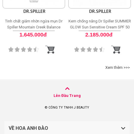
DR.SPILLER
DR.SPILLER
Tinh chất giảm nhờn ngừa mụn Dr
Kem chống nắng Dr Spiller SUMMER
Spiller Mountain Creek Balance
GLOW Sun Sensitive Cream SPF 50
Purifying Ampoule
1.645.000đ
2.185.000đ
Xem thêm >>>
Lên Đầu Trang
© CÔNG TY TNHH J BEAUTY
VỀ HOA ANH ĐÀO