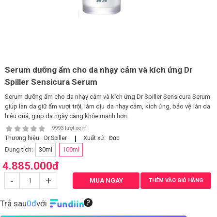
LOGS
IỚI
HIỆU
Serum dưỡng ẩm cho da nhạy cảm và kích ứng Dr
Spiller Sensicura Serum
INIC
Serum dưỡng ẩm cho da nhạy cảm và kích ứng Dr Spiller Sensicura Serum
 SPA
giúp làn da giữ ẩm vượt trội, làm dịu da nhạy cảm, kích ứng, bảo vệ làn da
hiệu quả, giúp da ngày càng khỏe mạnh hơn.
9993 lượt xem
Thương hiệu:
Xuất xứ:
Dr.Spiller
Đức
Dung tích:
30ml
100ml
4.885.000
đ
-
+
MUA NGAY
THÊM VÀO GIỎ HÀNG
Trả sau
0đ
với