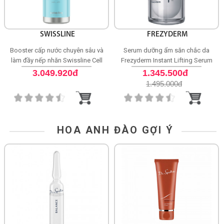
SWISSLINE
FREZYDERM
Booster cấp nước chuyên sâu và
Serum dưỡng ẩm săn chắc da
làm đầy nếp nhăn Swissline Cell
Frezyderm Instant Lifting Serum
Shock Source Booster
3.049.920đ
1.345.500đ
1.495.000
đ
HOA ANH ĐÀO GỢI Ý