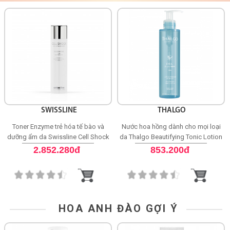
SWISSLINE
THALGO
Toner Enzyme trẻ hóa tế bào và
Nước hoa hồng dành cho mọi loại
dưỡng ẩm da Swissline Cell Shock
da Thalgo Beautifying Tonic Lotion
Good Water
2.852.280đ
853.200đ
HOA ANH ĐÀO GỢI Ý