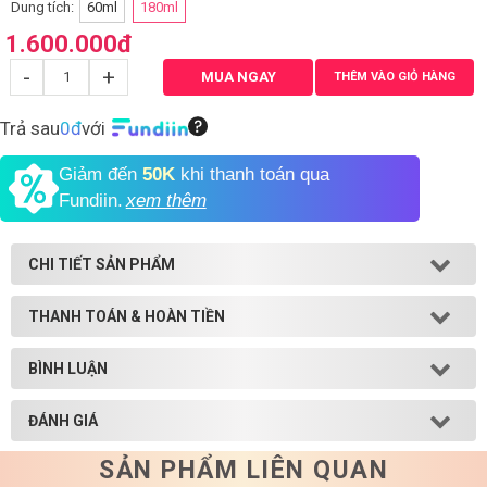
Dung tích:
60ml
180ml
1.600.000
đ
Shop All Brand A-
Z
-
+
MUA NGAY
THÊM VÀO GIỎ HÀNG
Trả sau
0đ
với
Giảm đến
50K
khi thanh toán qua
Fundiin.
xem thêm
CHI TIẾT SẢN PHẨM
THANH TOÁN & HOÀN TIỀN
BÌNH LUẬN
ĐÁNH GIÁ
SẢN PHẨM LIÊN QUAN