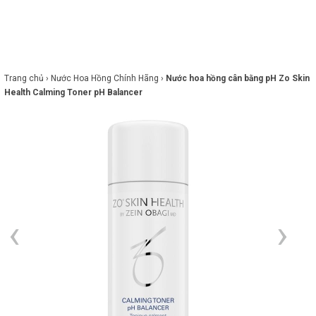
×
BRANDS
ANDS
FEATURED BRAND
Trang chủ ›
Nước Hoa Hồng Chính Hãng ›
Nước hoa hồng cân bằng pH Zo Skin
Health Calming Toner pH Balancer
HĂM
SÓC
DA
RANG
IỂM
HĂM
SÓC
ODY