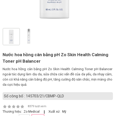
LOGS
IỚI
HIỆU
INIC
 SPA
Nước hoa hồng cân bằng pH Zo Skin Health Calming
Toner pH Balancer
Nước hoa hồng cân bằng pH Zo Skin Health Calming Toner pH Balancer
ngoài tác dụng làm dịu da, sửa chữa các vấn đề của da yếu, da nhạy cảm,
còn có khả năng cân bằng độ pH, tăng cường độ săn chắc, mịn màng cho
da cực hiệu quả.
Số công bố : 145703/21/CBMP-QLD
8379 lượt xem
Thương hiệu:
Xuất xứ:
Zo Medical
Mỹ