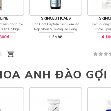
LINE
SKINCEUTICALS
SKINC
m nếp nhăn, trẻ
Tinh Chất Peptide Giúp Làm Mờ
Kem dưỡng d
 360° Collagen
Nếp Nhăn & Dưỡng Da Căng
Triple Lipi
entrate
Bóng SkinCeuticals P-TIOX
.800đ
4.10
Liên hệ
HOA ANH ĐÀO GỢI