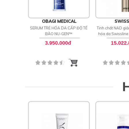
OBAGI MEDICAL
SWISS
SERUM TRẺ HÓA DA CẤP ĐỘ TẾ
Tinh chất NAD giả
BÀO NU-GEN™
hóa da Swissline
Night Conc
3.950.000đ
15.022