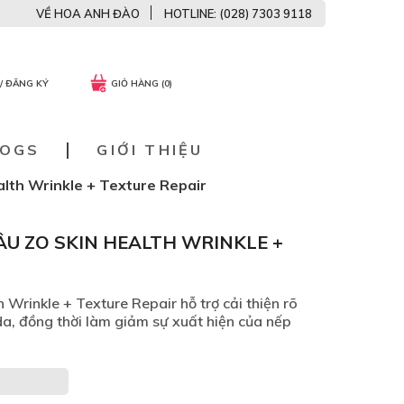
VỀ HOA ANH ĐÀO
HOTLINE: (028) 7303 9118
/ ĐĂNG KÝ
GIỎ HÀNG (0)
LOGS
GIỚI THIỆU
lth Wrinkle + Texture Repair
U ZO SKIN HEALTH WRINKLE +
Wrinkle + Texture Repair hỗ trợ cải thiện rõ
da, đồng thời làm giảm sự xuất hiện của nếp