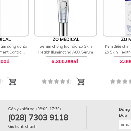
ICAL
ZO MEDICAL
ZO 
làm sáng da Zo
Serum chống lão hóa Zo Skin
Kem điều chỉnh
ment Control
Health Illuminating AOX Serum
Zo Skin Health
HQ - RX
Blending Cr
000đ
6.300.000đ
3.00
Góp ý khiếu nại (08:00-17:30)
Đăng 
(028) 7303 9118
Đào
Giờ hành chánh