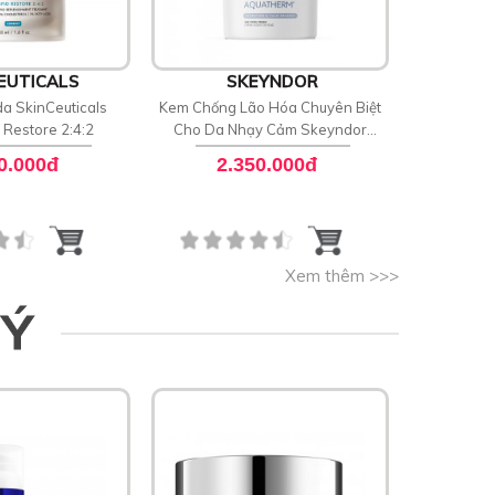
EUTICALS
SKEYNDOR
a SkinCeuticals
Kem Chống Lão Hóa Chuyên Biệt
Xịt k
d Restore 2:4:2
Cho Da Nhạy Cảm Skeyndor
Renaturat
Aquatherm Age Signs Cream
0.000đ
2.350.000đ
8
Xem thêm >>>
 Ý