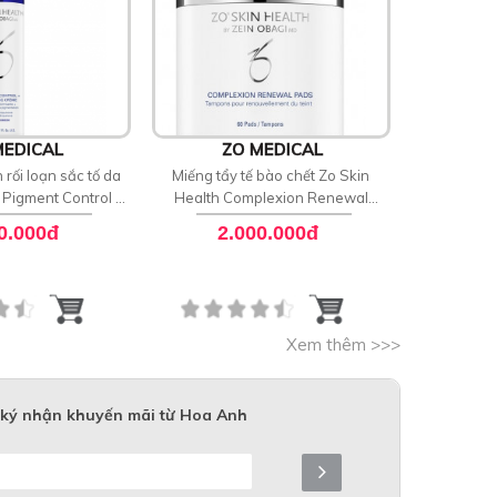
MEDICAL
ZO MEDICAL
Z
 rối loạn sắc tố da
Miếng tẩy tế bào chết Zo Skin
Kem dưỡn
 Pigment Control +
Health Complexion Renewal
Health Ret
ème 2% HQ – RX
Pads
0.000đ
2.000.000đ
3
Xem thêm >>>
ký nhận khuyến mãi từ Hoa Anh