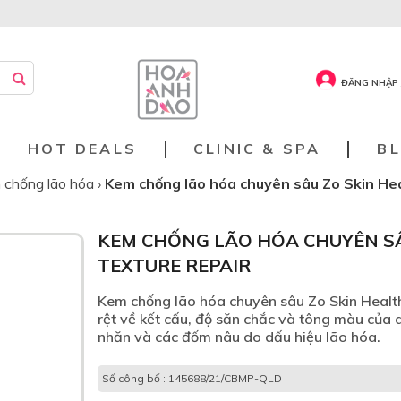
ĐĂNG NHẬP 
HOT DEALS
CLINIC & SPA
B
 chống lão hóa
›
Kem chống lão hóa chuyên sâu Zo Skin Hea
KEM CHỐNG LÃO HÓA CHUYÊN SÂ
TEXTURE REPAIR
Kem chống lão hóa chuyên sâu Zo Skin Health 
rệt về kết cấu, độ săn chắc và tông màu của 
nhăn và các đốm nâu do dấu hiệu lão hóa.
Số công bố : 145688/21/CBMP-QLD