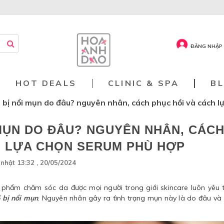
ĐĂNG NHẬP 
HOT DEALS
CLINIC & SPA
B
bị nổi mụn do đâu? nguyên nhân, cách phục hồi và cách l
 MỤN DO ĐÂU? NGUYÊN NHÂN, CÁC
H LỰA CHỌN SERUM PHÙ HỢP
nhật 13:32 , 20/05/2024
 phẩm chăm sóc da được mọi người trong giới skincare luôn yêu t
 bị nổi mụn
. Nguyên nhân gây ra tình trạng mụn này là do đâu và