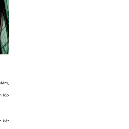
viêm,
h lấp
n kết