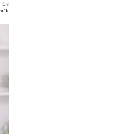
p làm
hư bị