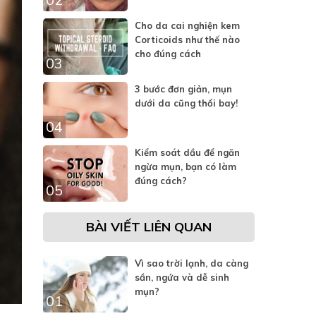
Cho da cai nghiện kem
Corticoids như thế nào
cho đúng cách
03
3 bước đơn giản, mụn
dưới da cũng thổi bay!
04
Kiểm soát dầu để ngăn
ngừa mụn, bạn có làm
đúng cách?
05
BÀI VIẾT LIÊN QUAN
Vì sao trời lạnh, da càng
sần, ngứa và dễ sinh
mụn?
01