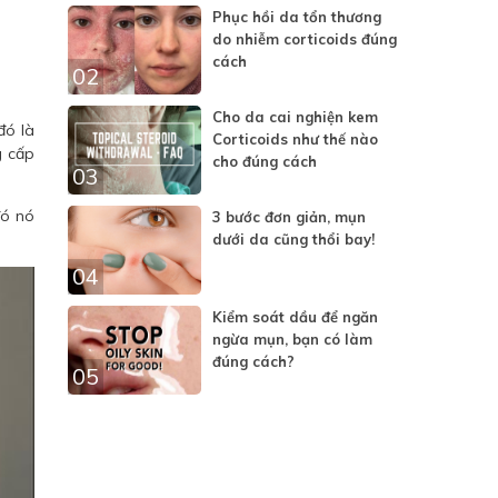
Phục hồi da tổn thương
do nhiễm corticoids đúng
cách
02
Cho da cai nghiện kem
đó là
Corticoids như thế nào
g cấp
cho đúng cách
03
đó nó
3 bước đơn giản, mụn
dưới da cũng thổi bay!
04
Kiểm soát dầu để ngăn
ngừa mụn, bạn có làm
đúng cách?
05