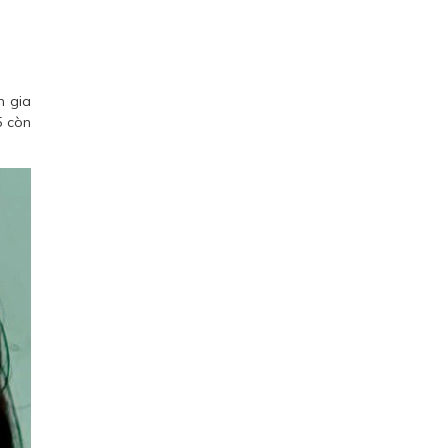
m gia
5 còn