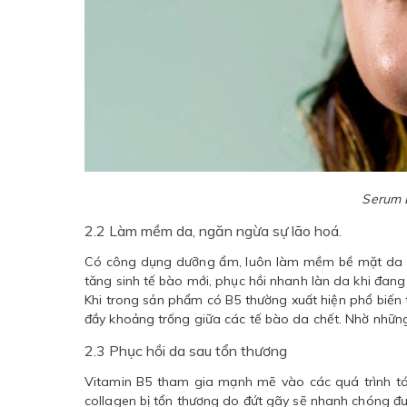
Serum 
2.2 Làm mềm da, ngăn ngừa sự lão hoá.
Có công dụng dưỡng ẩm, luôn làm mềm bề mặt da và
tăng sinh tế bào mới, phục hồi nhanh làn da khi đan
Khi trong sản phẩm có B5 thường xuất hiện phổ biến
đầy khoảng trống giữa các tế bào da chết. Nhờ nhữn
2.3 Phục hồi da sau tổn thương
Vitamin B5 tham gia mạnh mẽ vào các quá trình tái
collagen bị tổn thương do đứt gãy sẽ nhanh chóng đượ