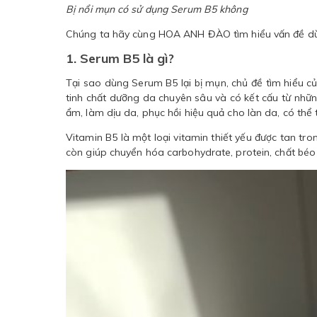
Bị nổi mụn có sử dụng Serum B5 không
Chúng ta hãy cùng HOA ANH ĐÀO tìm hiểu vấn đề dùn
1. Serum B5 là gì?
Tại sao dùng Serum B5 lại bị mụn, chủ đề tìm hiểu c
tinh chất dưỡng da chuyên sâu và có kết cấu từ nhữ
ẩm, làm dịu da, phục hồi hiệu quả cho làn da, có thể t
Vitamin B5 là một loại vitamin thiết yếu được tan t
còn giúp chuyển hóa carbohydrate, protein, chất béo