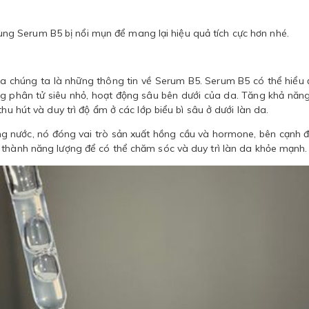
g Serum B5 bị nổi mụn để mang lại hiệu quả tích cực hơn nhé.
ủa chúng ta là những thông tin về Serum B5. Serum B5 có thể hiểu 
ng phân tử siêu nhỏ, hoạt động sâu bên dưới của da. Tăng khả năn
hu hút và duy trì độ ẩm ở các lớp biểu bì sâu ở dưới làn da.
rong nước, nó đóng vai trò sản xuất hồng cầu và hormone, bên cạnh 
 thành năng lượng để có thể chăm sóc và duy trì làn da khỏe mạnh.