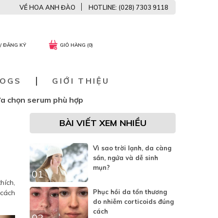
VỀ HOA ANH ĐÀO
HOTLINE: (028) 7303 9118
/ ĐĂNG KÝ
GIỎ HÀNG (0)
LOGS
GIỚI THIỆU
ựa chọn serum phù hợp
BÀI VIẾT XEM NHIỀU
H
Vì sao trời lạnh, da càng
sần, ngứa và dễ sinh
mụn?
01
hích,
Phục hồi da tổn thương
 cách
do nhiễm corticoids đúng
cách
02