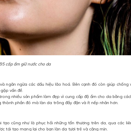
B5 cấp ẩm giữ nước cho da
 ngăn ngừa các dấu hiệu lão hoá. Bên cạnh đó còn giúp chống 
g gặp vấn đề.
 trong nhiều sản phẩm làm đẹp vì cung cấp độ ẩm cho da bằng các
g thành phần đó mà làn da trông đầy đặn và ít nếp nhăn hơn.
 tạo cũng như là phục hồi những tổn thương trên da, qua các liê
c tái tạo mang lại cho bạn làn da tươi trẻ và căng mịn.