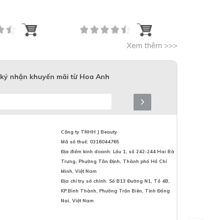
ING CREAM
Xem thêm >>>
ký nhận khuyến mãi từ Hoa Anh
Công ty TNHH J Beauty
Mã số thuế: 0316044765
Địa điểm kinh doanh: Lầu 1, số 242-244 Hai Bà
Trưng, Phường Tân Định, Thành phố Hồ Chí
Minh, Việt Nam
Địa chỉ trụ sở chính: Số B13 Đường N1, Tổ 4B,
KP.Bình Thành, Phường Trấn Biên, Tỉnh Đồng
Nai, Việt Nam