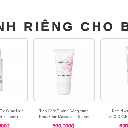
NH RIÊNG CHO 
 Trợ Giảm Mụn
Tinh Chất Dưỡng Sáng Vùng
Kem dưỡ
erm Foaming
Nhạy Cảm Miccosmo Beppin
MICCOSMO
leanser
Body Virgin White Serum
PLATINU
000đ
600.000đ
690