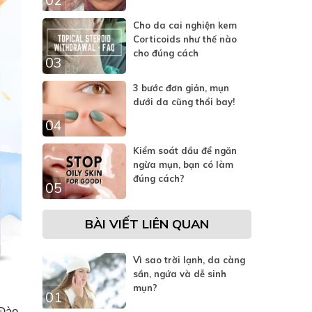
Cho da cai nghiện kem
Corticoids như thế nào
cho đúng cách
03
3 bước đơn giản, mụn
dưới da cũng thổi bay!
04
Kiểm soát dầu để ngăn
ngừa mụn, bạn có làm
đúng cách?
05
BÀI VIẾT LIÊN QUAN
Vì sao trời lạnh, da càng
sần, ngứa và dễ sinh
mụn?
01
Đào.