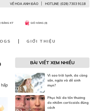
VỀ HOA ANH ĐÀO
HOTLINE: (028) 7303 9118
/ ĐĂNG KÝ
GIỎ HÀNG (0)
LOGS
GIỚI THIỆU
BÀI VIẾT XEM NHIỀU
O
Vì sao trời lạnh, da càng
sần, ngứa và dễ sinh
 hấp
mụn?
01
Phục hồi da tổn thương
do nhiễm corticoids đúng
cách
02