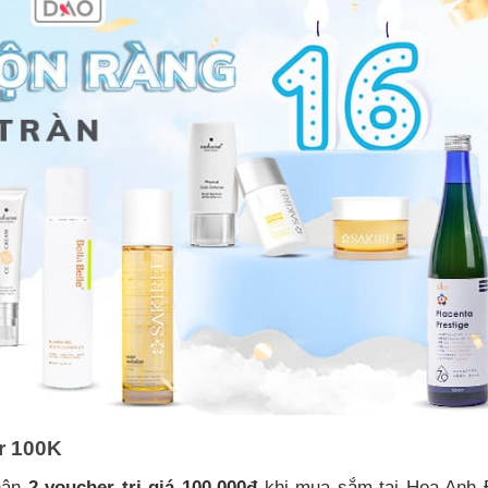
r 100K
hận
2 voucher trị giá 100.000đ
khi mua sắm tại Hoa Anh 