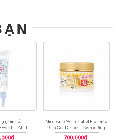
BẠN
ng giảm nám
Miccosmo White Label Placenta
 WHITE LABEL
Rich Gold Cream - Kem dưỡng
M PLACENTA
sáng ngăn ngừa lão hoá
.000đ
790.000đ