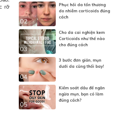
Phục hồi da tổn thương
c rỡ
do nhiễm corticoids đúng
cách
02
Cho da cai nghiện kem
Corticoids như thế nào
cho đúng cách
03
3 bước đơn giản, mụn
dưới da cũng thổi bay!
04
Kiểm soát dầu để ngăn
ngừa mụn, bạn có làm
đúng cách?
05