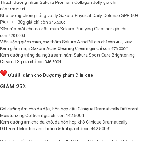
Thạch dưỡng nhan
Sakura Premium Collagen Jelly
giá chỉ
còn
976.500đ
Shop All Brand A-
Nhũ tương chống nắng vật lý
Sakura Physical Daily Defense SPF 50+
Z
PA ++++
30g giá chỉ còn
346.500đ
Sữa rửa mặt cho da dầu mụn
Sakura Purifying Cleanser
giá chỉ
còn
420.000đ
Viên uống giảm mụn, mờ thâm
Sakura AcnePill
giá chỉ còn
486,500đ
Kem giảm mụn
Sakura Acne Clearing Cream
giá chỉ còn
476,000đ
Kem dưỡng trắng da, ngừa sạm nám
Sakura Spots Care Brightening
Cream
13g giá chỉ còn
346.500đ
Ưu đãi dành cho Dược mỹ phẩm Clinique
GIẢM 25%
Gel dưỡng ẩm cho da dầu, hỗn hợp dầu
Clinique Dramatically Different
Moisturizing Gel
50ml giá chỉ còn 442.500đ
Kem dưỡng ẩm cho da khô, da hỗn hợp khô
Clinique Dramatically
Different Moisturizing Lotion
50ml giá chỉ còn 442.500đ