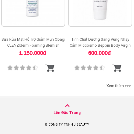
Sữa Rửa Mặt Hỗ Trợ Giảm Mụn Obagi
Tinh Chất Dưỡng Sáng Vùng Nhạy
CLENZIderm Foaming Blemish
Cảm Miccosmo Beppin Body Virgin
Cleanser
White Serum
1.150.000đ
600.000đ
Xem thêm >>>
Lên Đầu Trang
© CÔNG TY TNHH J BEAUTY