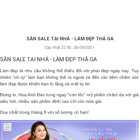
×
BRANDS
ANDS
FEATURED BRAND
SĂN SALE TẠI NHÀ - LÀM ĐẸP THẢ GA
Cập nhật 22:00 , 06/09/2021
HĂM
SÓC
SĂN SALE TẠI NHÀ - LÀM ĐẸP THẢ GA
DA
Làm đẹp là nhu cầu không thể thiếu đối với phái đẹp ngày nay. Tuy
nhiên "cô-vy" làm bạn không thể ra ngoài và đến các tiệm chăm sóc
làm đẹp được khiến bạn lo lắng và mất tự tin.
RANG
IỂM
Đừng lo, Hoa Anh Đào tung ngay "cơn lốc" mỹ phẩm chăm da với giá
siêu hời, nhiều sản phẩm đỉnh cao chỉ còn nửa giá.
Duy nhất trong tháng 9 với số lượng có hạn!
HĂM
SÓC
ODY