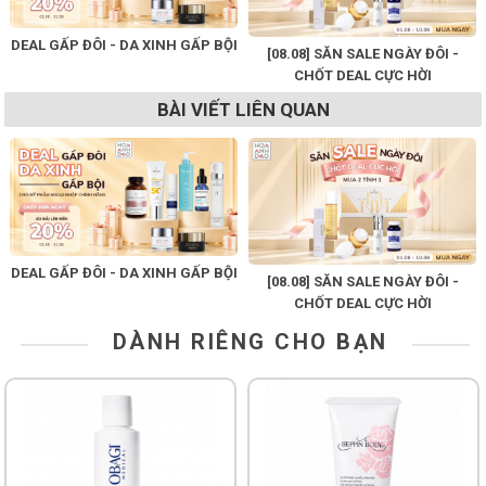
DEAL GẤP ĐÔI - DA XINH GẤP BỘI
[08.08] SĂN SALE NGÀY ĐÔI -
CHỐT DEAL CỰC HỜI
BÀI VIẾT LIÊN QUAN
DEAL GẤP ĐÔI - DA XINH GẤP BỘI
[08.08] SĂN SALE NGÀY ĐÔI -
CHỐT DEAL CỰC HỜI
DÀNH RIÊNG CHO BẠN