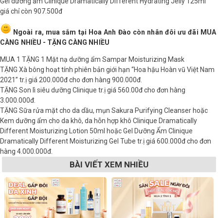
Gel dưỡng ẩm
Clinique Dramatically Different Hydrating Jelly
125ml
giá chỉ còn 907.500đ
Ngoài ra, mua sắm tại Hoa Anh Đào còn nhân đôi ưu đãi MUA
CÀNG NHIỀU - TẶNG CÀNG NHIỀU
MUA 1 TẶNG 1 Mặt nạ dưỡng ẩm
Sampar Moisturizing Mask
TẶNG Xà bông hoạt tính phiên bản giới hạn “Hoa hậu Hoàn vũ Việt Nam
2021” tr.ị giá 200.000đ cho đơn hàng 900.000đ.
TẶNG Son lì siêu dưỡng Clinique tr.ị giá 560.00đ cho đơn hàng
3.000.000đ.
TẶNG Sữa rửa mặt cho da dầu, mụn
Sakura Purifying Cleanser
hoặc
Kem dưỡng ẩm cho da khô, da hỗn hợp khô
Clinique Dramatically
Different Moisturizing Lotion
50ml hoặc Gel Dưỡng Ẩm Clinique
Dramatically Different Moisturizing Gel Tube tr.ị giá 600.000đ cho đơn
hàng 4.000.000đ.
BÀI VIẾT XEM NHIỀU