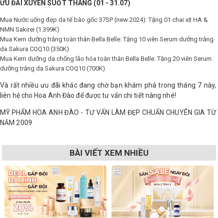
ƯU ĐÃI XUYÊN SUỐT THÁNG (01 - 31.07)
Shop All Brand A-
Mua Nước uống đẹp da tế bào gốc 37SP (new 2024): Tặng 01 chai xịt HA &
Z
NMN Sakirei (1.399K)
Mua Kem dưỡng trắng toàn thân Bella Belle: Tặng 10 viên Serum dưỡng trắng
da Sakura COQ10 (350K)
Mua Kem dưỡng da chống lão hóa toàn thân Bella Belle: Tặng 20 viên Serum
dưỡng trắng da Sakura COQ10 (700K)
Và rất nhiều ưu đãi khác đang chờ bạn khám phá trong tháng 7 này,
liên hệ cho Hoa Anh Đào để được tư vấn chi tiết nàng nhé!
MỸ PHẨM HOA ANH ĐÀO - TƯ VẤN LÀM ĐẸP CHUẨN CHUYÊN GIA TỪ
NĂM 2009
BÀI VIẾT XEM NHIỀU