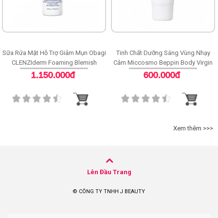
Sữa Rửa Mặt Hỗ Trợ Giảm Mụn Obagi
Tinh Chất Dưỡng Sáng Vùng Nhạy
CLENZIderm Foaming Blemish
Cảm Miccosmo Beppin Body Virgin
Cleanser
White Serum
1.150.000đ
600.000đ
Xem thêm >>>
Lên Đầu Trang
© CÔNG TY TNHH J BEAUTY