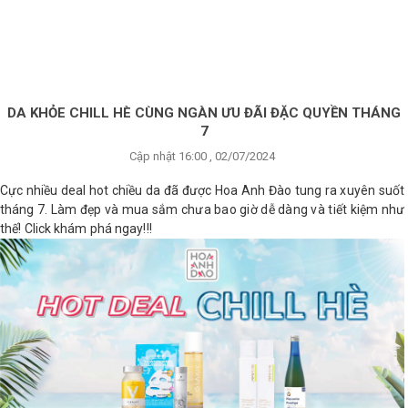
×
BRANDS
ANDS
FEATURED BRAND
DA KHỎE CHILL HÈ CÙNG NGÀN ƯU ĐÃI ĐẶC QUYỀN THÁNG
7
HĂM
Cập nhật 16:00 , 02/07/2024
SÓC
DA
Cực nhiều deal hot chiều da đã được Hoa Anh Đào tung ra xuyên suốt
tháng 7. Làm đẹp và mua sắm chưa bao giờ dễ dàng và tiết kiệm như
thế! Click khám phá ngay!!!
RANG
IỂM
HĂM
SÓC
ODY