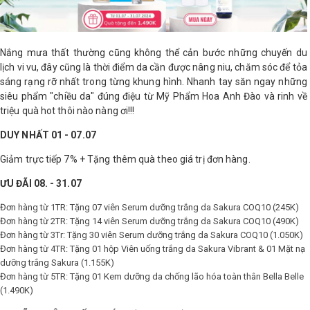
LOGS
Nắng mưa thất thường cũng không thể cản bước những chuyến du
IỚI
lịch vi vu, đây cũng là thời điểm da cần được nâng niu, chăm sóc để tỏa
HIỆU
sáng rạng rỡ nhất trong từng khung hình. Nhanh tay săn ngay những
siêu phẩm "chiều da" đúng điệu từ Mỹ Phẩm Hoa Anh Đào và rinh về
triệu quà hot thôi nào nàng ơi!!!
INIC
DUY NHẤT 01 - 07.07
 SPA
Giảm trực tiếp 7% + Tặng thêm quà theo giá trị đơn hàng.
ƯU ĐÃI 08. - 31.07
Đơn hàng từ 1TR: Tặng 07 viên Serum dưỡng trắng da Sakura COQ10 (245K)
Đơn hàng từ 2TR: Tặng 14 viên Serum dưỡng trắng da Sakura COQ10 (490K)
Đơn hàng từ 3Tr: Tặng 30 viên Serum dưỡng trắng da Sakura COQ10 (1.050K)
Đơn hàng từ 4TR: Tặng 01 hộp Viên uống trắng da Sakura Vibrant & 01 Mặt nạ
dưỡng trắng Sakura (1.155K)
Đơn hàng từ 5TR: Tặng 01 Kem dưỡng da chống lão hóa toàn thân Bella Belle
(1.490K)