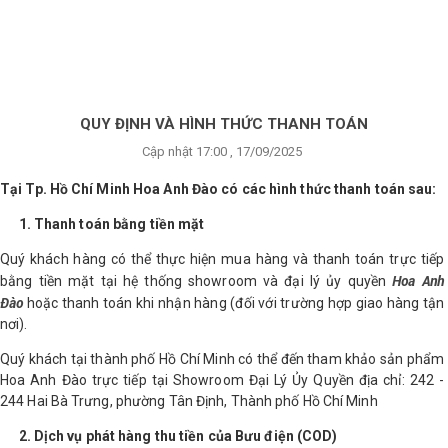
×
BRANDS
ANDS
FEATURED BRAND
QUY ĐỊNH VÀ HÌNH THỨC THANH TOÁN
Cập nhật 17:00 , 17/09/2025
HĂM
SÓC
Tại Tp. Hồ Chí Minh Hoa Anh Đào có các hình thức thanh toán sau:
DA
1. Thanh toán bằng tiền mặt
Quý khách hàng có thể thực hiện mua hàng và thanh toán trực tiếp
RANG
Hoa Anh
bằng tiền mặt tại hệ thống showroom và đại lý ủy quyền
IỂM
Đào
hoặc thanh toán khi nhận hàng (đối với trường hợp giao hàng tận
nơi).
Quý khách tại thành phố Hồ Chí Minh có thể đến tham khảo sản phẩm
HĂM
Hoa Anh Đào trực tiếp tại Showroom Đại Lý Ủy Quyền địa chỉ: 242 -
SÓC
244 Hai Bà Trưng, phường Tân Định, Thành phố Hồ Chí Minh
ODY
2. Dịch vụ phát hàng thu tiền của Bưu điện (COD)