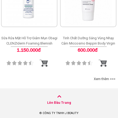
Sữa Rửa Mặt Hỗ Trợ Giảm Mụn Obagi
Tinh Chất Dưỡng Sáng Vùng Nhạy
CLENZIderm Foaming Blemish
Cảm Miccosmo Beppin Body Virgin
Cleanser
White Serum
1.150.000đ
600.000đ
Xem thêm >>>
Lên Đầu Trang
© CÔNG TY TNHH J BEAUTY