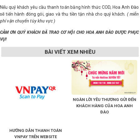
Nếu quý khách yêu cầu thanh toán bằng hình thức COD, Hoa Anh Đào
LOGS
. ( miễn
sẽ tiến hành đóng gói, giao và thu tiền tận nhà cho quý khách
phí vận chuyển tùy khu vực )
IỚI
CẢM ƠN QUÝ KHÁCH ĐÃ TRAO CƠ HỘI CHO HOA ANH ĐÀO ĐƯỢC PHỤC
HIỆU
VỤ!
BÀI VIẾT XEM NHIỀU
INIC
 SPA
NGÀN LỜI YÊU THƯƠNG GỬI ĐẾN
KHÁCH HÀNG CỦA HOA ANH
ĐÀO
HƯỚNG DẪN THANH TOÁN
VNPAY TRÊN WEBSITE