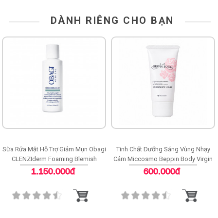
DÀNH RIÊNG CHO BẠN
Sữa Rửa Mặt Hỗ Trợ Giảm Mụn Obagi
Tinh Chất Dưỡng Sáng Vùng Nhạy
CLENZIderm Foaming Blemish
Cảm Miccosmo Beppin Body Virgin
Cleanser
White Serum
1.150.000đ
600.000đ