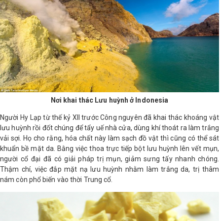
LOGS
IỚI
HIỆU
INIC
Nơi khai thác Lưu huỳnh ở
Indonesia
 SPA
Người Hy Lạp từ thế kỷ XII trước Công nguyên đã khai thác khoáng vật
lưu huỳnh rồi đốt chúng để tẩy uế nhà cửa, dùng khí thoát ra làm trắng
vải sợi. Họ cho rằng, hóa chất này làm sạch đồ vật thì cũng có thể sát
khuẩn bề mặt da. Bằng việc thoa trực tiếp bột lưu huỳnh lên vết mụn,
người cổ đại đã có giải pháp trị mụn, giảm sưng tấy nhanh chóng.
Thậm chí, việc đắp mặt nạ lưu huỳnh nhằm làm trắng da, trị thâm
nám còn phổ biến vào thời Trung cổ.