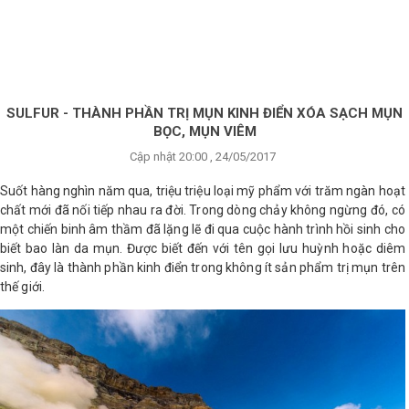
×
BRANDS
ANDS
FEATURED BRAND
SULFUR - THÀNH PHẦN TRỊ MỤN KINH ĐIỂN XÓA SẠCH MỤN
BỌC, MỤN VIÊM
HĂM
Cập nhật 20:00 , 24/05/2017
SÓC
DA
Suốt hàng nghìn năm qua, triệu triệu loại mỹ phẩm với trăm ngàn hoạt
chất mới đã nối tiếp nhau ra đời. Trong dòng chảy không ngừng đó, có
một chiến binh âm thầm đã lặng lẽ đi qua cuộc hành trình hồi sinh cho
biết bao làn da mụn. Được biết đến với tên gọi lưu huỳnh hoặc diêm
RANG
IỂM
sinh, đây là thành phần kinh điển trong không ít sản phẩm trị mụn trên
thế giới.
HĂM
SÓC
ODY