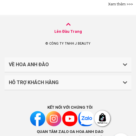
Xem thêm >>>
Lên Đầu Trang
© CÔNG TY TNHH J BEAUTY
VỀ HOA ANH ĐÀO
HỖ TRỢ KHÁCH HÀNG
CÔNG TY TNHH J BEAUTY
Quy định về thanh toán
Mã số thuế: 0316044765
KẾT NỐI VỚI CHÚNG TÔI
Chính sách vận chuyển, giao nhận
Liên hệ: (028).7303.9118
Chính sách đổi trả và hoàn tiền
QUAN TÂM ZALO OA HOA ANH DAO
Chính sách bảo mật
Địa điểm kinh doanh: Lầu 1, số 242-244 Hai Bà Trưng,