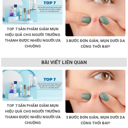
TOP 7 SẢN PHẨM GIẢM MỤN
HIỆU QUẢ CHO NGƯỜI TRƯỞNG
THÀNH ĐƯỢC NHIỀU NGƯỜI ƯA
3 BƯỚC ĐƠN GIẢN, MỤN DƯỚI DA
CHUỘNG
CŨNG THỔI BAY!
BÀI VIẾT LIÊN QUAN
TOP 7 SẢN PHẨM GIẢM MỤN
HIỆU QUẢ CHO NGƯỜI TRƯỞNG
THÀNH ĐƯỢC NHIỀU NGƯỜI ƯA
3 BƯỚC ĐƠN GIẢN, MỤN DƯỚI DA
CHUỘNG
CŨNG THỔI BAY!