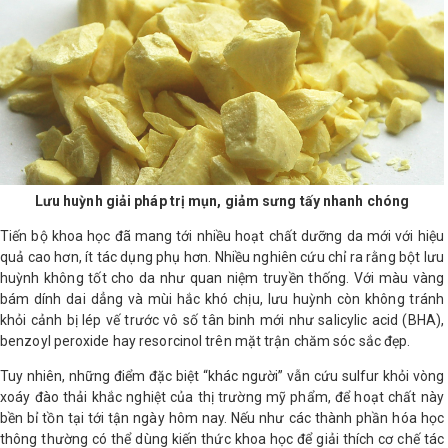
Shop All Brand A-
Z
Lưu huỳnh giải pháp trị mụn, giảm sưng tấy nhanh chóng
Tiến bộ khoa học đã mang tới nhiều hoạt chất dưỡng da mới với hiệu
quả cao hơn, ít tác dụng phụ hơn. Nhiều nghiên cứu chỉ ra rằng bột lưu
huỳnh không tốt cho da như quan niệm truyền thống. Với màu vàng
bám dính dai dẳng và mùi hắc khó chịu, lưu huỳnh còn không tránh
khỏi cảnh bị lép vế trước vô số tân binh mới như salicylic acid (BHA),
benzoyl peroxide hay resorcinol trên mặt trận chăm sóc sắc đẹp.
Tuy nhiên, những điểm đặc biệt “khác người” vẫn cứu sulfur khỏi vòng
xoáy đào thải khắc nghiệt của thị trường mỹ phẩm, để hoạt chất này
bền bỉ tồn tại tới tận ngày hôm nay. Nếu như các thành phần hóa học
thông thường có thể dùng kiến thức khoa học để giải thích cơ chế tác