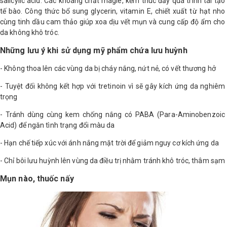
salicylic acid. Các khoáng chất magie, kẽm thúc đẩy quá trình tái tạo
tế bào. Công thức bổ sung glycerin, vitamin E, chiết xuất từ hạt nho
cùng tinh dầu cam thảo giúp xoa dịu vết mụn và cung cấp độ ẩm cho
da không khô tróc.
Những lưu ý khi sử dụng mỹ phẩm chứa lưu huỳnh
- Không thoa lên các vùng da bị cháy nắng, nứt nẻ, có vết thương hở
- Tuyệt đối không kết hợp với tretinoin vì sẽ gây kích ứng da nghiêm
trọng
- Tránh dùng cùng kem chống nắng có PABA (Para-Aminobenzoic
Acid) để ngăn tình trạng đổi màu da
- Hạn chế tiếp xúc với ánh nắng mặt trời để giảm nguy cơ kích ứng da
- Chỉ bôi lưu huỳnh lên vùng da điều trị nhằm tránh khô tróc, thâm sạm
Mụn nào, thuốc nấy