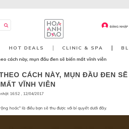
ĐĂNG NHẬP 
HOT DEALS
CLINIC & SPA
B
eo cách này, mụn đầu đen sẽ biến mất vĩnh viễn
THEO CÁCH NÀY, MỤN ĐẦU ĐEN SẼ
 MẤT VĨNH VIỄN
nhật 16:52 , 12/04/2017
ộng hoác" là điều bạn sẽ thu được với bí quyết dưới đây.