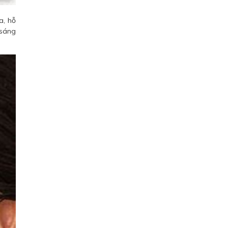
a, hỗ
 sáng