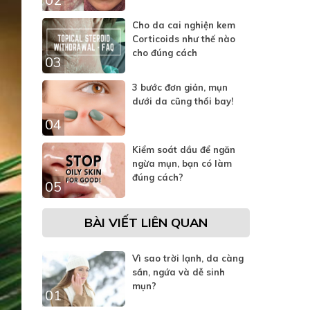
Cho da cai nghiện kem
Corticoids như thế nào
cho đúng cách
03
3 bước đơn giản, mụn
dưới da cũng thổi bay!
04
Kiểm soát dầu để ngăn
ngừa mụn, bạn có làm
đúng cách?
05
BÀI VIẾT LIÊN QUAN
Vì sao trời lạnh, da càng
sần, ngứa và dễ sinh
mụn?
01