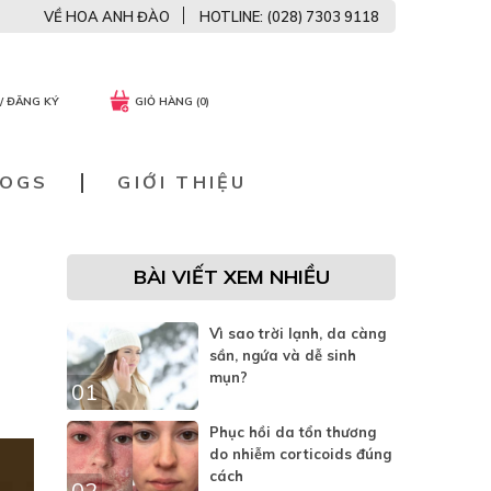
VỀ HOA ANH ĐÀO
HOTLINE: (028) 7303 9118
/ ĐĂNG KÝ
GIỎ HÀNG (0)
LOGS
GIỚI THIỆU
BÀI VIẾT XEM NHIỀU
Vì sao trời lạnh, da càng
sần, ngứa và dễ sinh
mụn?
01
Phục hồi da tổn thương
do nhiễm corticoids đúng
cách
02