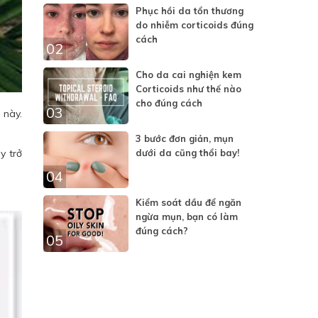
Phục hồi da tổn thương
do nhiễm corticoids đúng
cách
02
Cho da cai nghiện kem
Corticoids như thế nào
cho đúng cách
03
 này.
3 bước đơn giản, mụn
y trở
dưới da cũng thổi bay!
04
Kiểm soát dầu để ngăn
ngừa mụn, bạn có làm
đúng cách?
05