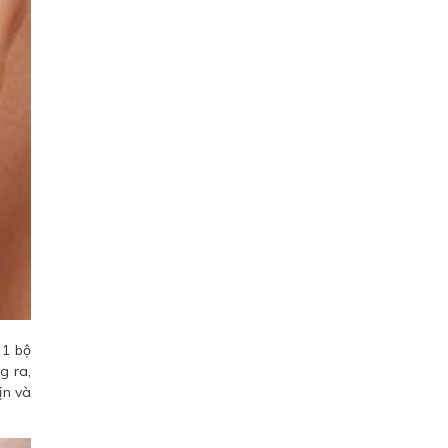
 1 bộ
g ra,
ịn và