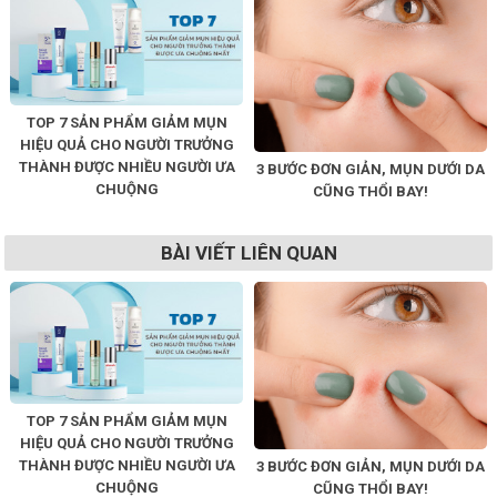
TOP 7 SẢN PHẨM GIẢM MỤN
HIỆU QUẢ CHO NGƯỜI TRƯỞNG
THÀNH ĐƯỢC NHIỀU NGƯỜI ƯA
3 BƯỚC ĐƠN GIẢN, MỤN DƯỚI DA
CHUỘNG
CŨNG THỔI BAY!
BÀI VIẾT LIÊN QUAN
TOP 7 SẢN PHẨM GIẢM MỤN
HIỆU QUẢ CHO NGƯỜI TRƯỞNG
THÀNH ĐƯỢC NHIỀU NGƯỜI ƯA
3 BƯỚC ĐƠN GIẢN, MỤN DƯỚI DA
CHUỘNG
CŨNG THỔI BAY!