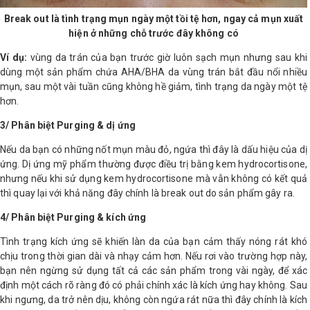
Break out là tình trạng mụn ngày một tồi tệ hơn, ngay cả mụn xuất
hiện ở những chỗ trước đây không có
Ví dụ:
vùng da trán của bạn trước giờ luôn sạch mụn nhưng sau khi
dùng một sản phẩm chứa AHA/BHA da vùng trán bắt đầu nổi nhiều
mụn, sau một vài tuần cũng không hề giảm, tình trạng da ngày một tệ
hơn.
3/ Phân biệt Purging & dị ứng
Nếu da bạn có những nốt mụn màu đỏ, ngứa thì đây là dấu hiệu của dị
ứng. Dị ứng mỹ phẩm thường được điều trị bằng kem hydrocortisone,
nhưng nếu khi sử dụng kem hydrocortisone mà vẫn không có kết quả
thì quay lại với khả năng đây chính là break out do sản phẩm gây ra.
4/ Phân biệt Purging & kích ứng
Tình trạng kích ứng sẽ khiến làn da của bạn cảm thấy nóng rát khó
chịu trong thời gian dài và nhạy cảm hơn. Nếu rơi vào trường hợp này,
bạn nên ngừng sử dụng tất cả các sản phẩm trong vài ngày, để xác
định một cách rõ ràng đó có phải chính xác là kích ứng hay không. Sau
khi ngưng, da trở nên dịu, không còn ngứa rát nữa thì đây chính là kích