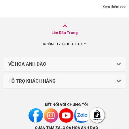
Xem thêm >>>
Lên Đầu Trang
© CÔNG TY TNHH J BEAUTY
VỀ HOA ANH ĐÀO
HỖ TRỢ KHÁCH HÀNG
CÔNG TY TNHH J BEAUTY
Quy định về thanh toán
Mã số thuế: 0316044765
KẾT NỐI VỚI CHÚNG TÔI
Chính sách vận chuyển, giao nhận
Liên hệ: (028).7303.9118
Chính sách đổi trả và hoàn tiền
QUAN TÂM ZALO OA HOA ANH DAO
Chính sách bảo mật
Địa điểm kinh doanh: Lầu 1, số 242-244 Hai Bà Trưng,