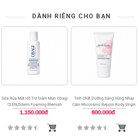
DÀNH RIÊNG CHO BẠN
Sữa Rửa Mặt Hỗ Trợ Giảm Mụn Obagi
Tinh Chất Dưỡng Sáng Vùng Nhạy
CLENZIderm Foaming Blemish
Cảm Miccosmo Beppin Body Virgin
Cleanser
White Serum
1.150.000đ
600.000đ