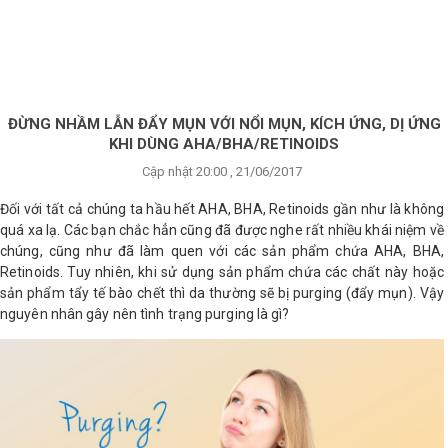
×
BRANDS
ANDS
FEATURED BRAND
ĐỪNG NHẦM LẪN ĐẨY MỤN VỚI NỔI MỤN, KÍCH ỨNG, DỊ ỨNG
KHI DÙNG AHA/BHA/RETINOIDS
HĂM
Cập nhật 20:00 , 21/06/2017
SÓC
DA
Đối với tất cả chúng ta hầu hết AHA, BHA, Retinoids gần như là không
quá xa lạ. Các bạn chắc hẳn cũng đã được nghe rất nhiều khái niệm về
chúng, cũng như đã làm quen với các sản phẩm chứa AHA, BHA,
Retinoids. Tuy nhiên, khi sử dụng sản phẩm chứa các chất này hoặc
RANG
IỂM
sản phẩm tẩy tế bào chết thì da thường sẽ bị purging (đẩy mụn). Vậy
nguyên nhân gây nên tình trạng purging là gì?
HĂM
SÓC
ODY