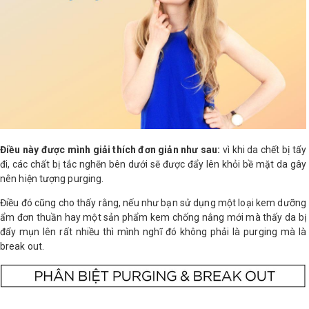
LOGS
IỚI
HIỆU
INIC
 SPA
Điều này được mình giải thích đơn giản như sau:
vì khi da chết bị tẩy
đi, các chất bị tắc nghẽn bên dưới sẽ được đẩy lên khỏi bề mặt da gây
nên hiện tượng purging.
Điều đó cũng cho thấy rằng, nếu như bạn sử dụng một loại kem dưỡng
ẩm đơn thuần hay một sản phẩm kem chống nắng mới mà thấy da bị
đẩy mụn lên rất nhiều thì mình nghĩ đó không phải là purging mà là
break out.