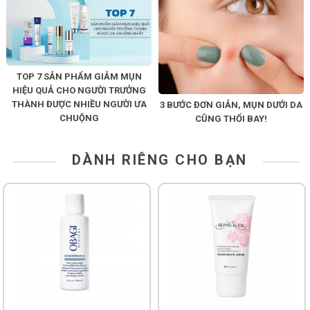
TOP 7 SẢN PHẨM GIẢM MỤN
HIỆU QUẢ CHO NGƯỜI TRƯỞNG
THÀNH ĐƯỢC NHIỀU NGƯỜI ƯA
3 BƯỚC ĐƠN GIẢN, MỤN DƯỚI DA
CHUỘNG
CŨNG THỔI BAY!
DÀNH RIÊNG CHO BẠN