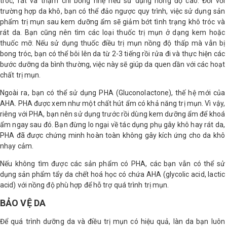
tróc, rát và thậm chí bỏng nhẹ nếu sử dụng nồng độ cao. Đối với
trường hợp da khô, bạn có thể đảo ngược quy trình, việc sử dụng sản
phẩm trị mụn sau kem dưỡng ẩm sẽ giảm bớt tình trạng khô tróc và
rát da. Bạn cũng nên tìm các loại thuốc trị mụn ở dạng kem hoặc
thuốc mỡ. Nếu sử dụng thuốc điều trị mụn nồng độ thấp mà vẫn bị
bong tróc, bạn có thể bôi lên da từ 2-3 tiếng rồi rửa đi và thực hiện các
bước dưỡng da bình thường, việc này sẽ giúp da quen dần với các hoạt
chất trị mụn.
Ngoài ra, bạn có thể sử dụng PHA (Gluconolactone), thế hệ mới của
AHA. PHA được xem như một chất hút ẩm có khả năng trị mụn. Vì vậy,
riêng với PHA, bạn nên sử dụng trước rồi dùng kem dưỡng ẩm để khoá
ẩm ngay sau đó. Bạn đừng lo ngại về tác dụng phụ gây khô hay rát da,
PHA đã được chứng minh hoàn toàn không gây kích ứng cho da khô
nhạy cảm.
Nếu không tìm được các sản phẩm có PHA, các bạn vẫn có thể sử
dụng sản phẩm tẩy da chết hoá học có chứa AHA (glycolic acid, lactic
acid) với nồng độ phù hợp để hỗ trợ quá trình trị mụn.
BẢO VỆ DA
Để quá trình dưỡng da và điều trị mụn có hiệu quả, làn da bạn luôn