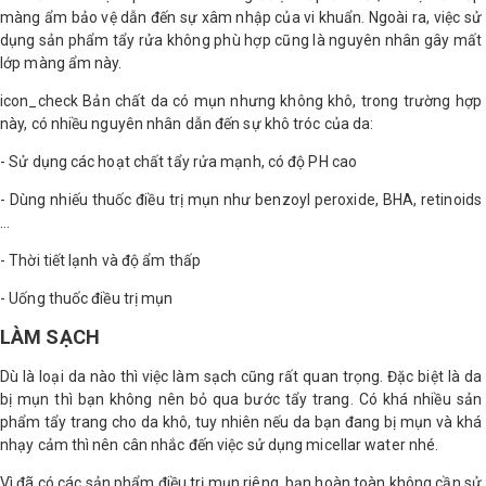
màng ẩm bảo vệ dẫn đến sự xâm nhập của vi khuẩn. Ngoài ra, việc sử
dụng sản phẩm tẩy rửa không phù hợp cũng là nguyên nhân gây mất
Shop All Brand A-
Z
lớp màng ẩm này.
icon_check Bản chất da có mụn nhưng không khô, trong trường hợp
này, có nhiều nguyên nhân dẫn đến sự khô tróc của da:
- Sử dụng các hoạt chất tẩy rửa mạnh, có độ PH cao
- Dùng nhiếu thuốc điều trị mụn như benzoyl peroxide, BHA, retinoids
…
- Thời tiết lạnh và độ ẩm thấp
- Uống thuốc điều trị mụn
LÀM SẠCH
Dù là loại da nào thì việc làm sạch cũng rất quan trọng. Đặc biệt là da
bị mụn thì bạn không nên bỏ qua bước tẩy trang. Có khá nhiều sản
phẩm tẩy trang cho da khô, tuy nhiên nếu da bạn đang bị mụn và khá
nhạy cảm thì nên cân nhắc đến việc sử dụng micellar water nhé.
Vì đã có các sản phẩm điều trị mụn riêng, bạn hoàn toàn không cần sử