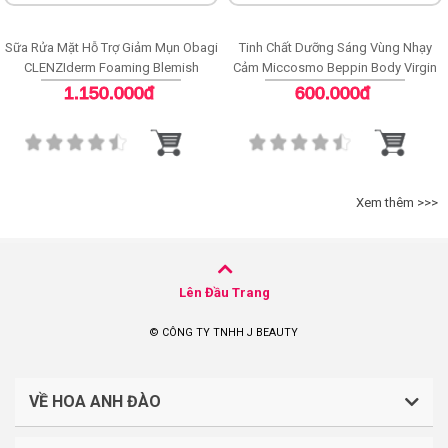
Sữa Rửa Mặt Hỗ Trợ Giảm Mụn Obagi
Tinh Chất Dưỡng Sáng Vùng Nhạy
CLENZIderm Foaming Blemish
Cảm Miccosmo Beppin Body Virgin
Cleanser
White Serum
1.150.000đ
600.000đ
Xem thêm >>>
Lên Đầu Trang
© CÔNG TY TNHH J BEAUTY
VỀ HOA ANH ĐÀO