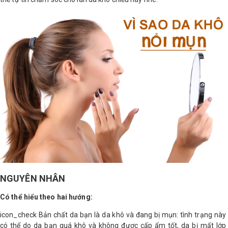
LOGS
IỚI
HIỆU
INIC
 SPA
NGUYÊN NHÂN
Có thể hiểu theo hai hướng:
icon_check Bản chất da bạn là da khô và đang bị mụn: tình trạng này
có thể do da bạn quá khô và không được cấp ẩm tốt, da bị mất lớp