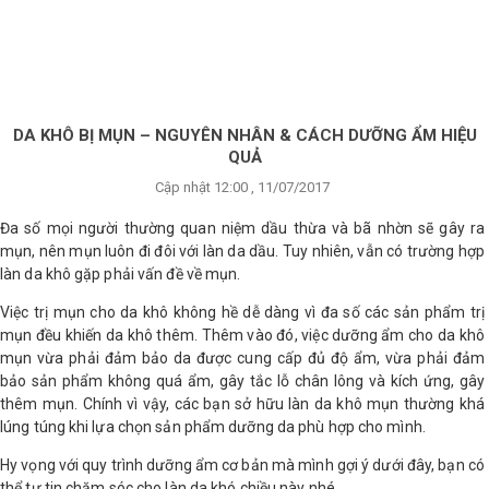
×
BRANDS
ANDS
FEATURED BRAND
DA KHÔ BỊ MỤN – NGUYÊN NHÂN & CÁCH DƯỠNG ẨM HIỆU
QUẢ
HĂM
Cập nhật 12:00 , 11/07/2017
SÓC
DA
Đa số mọi người thường quan niệm dầu thừa và bã nhờn sẽ gây ra
mụn, nên mụn luôn đi đôi với làn da dầu. Tuy nhiên, vẫn có trường hợp
làn da khô gặp phải vấn đề về mụn.
RANG
Việc trị mụn cho da khô không hề dễ dàng vì đa số các sản phẩm trị
IỂM
mụn đều khiến da khô thêm. Thêm vào đó, việc dưỡng ẩm cho da khô
mụn vừa phải đảm bảo da được cung cấp đủ độ ẩm, vừa phải đảm
bảo sản phẩm không quá ẩm, gây tắc lỗ chân lông và kích ứng, gây
HĂM
thêm mụn. Chính vì vậy, các bạn sở hữu làn da khô mụn thường khá
SÓC
lúng túng khi lựa chọn sản phẩm dưỡng da phù hợp cho mình.
ODY
Hy vọng với quy trình dưỡng ẩm cơ bản mà mình gợi ý dưới đây, bạn có
thể tự tin chăm sóc cho làn da khó chiều này nhé.