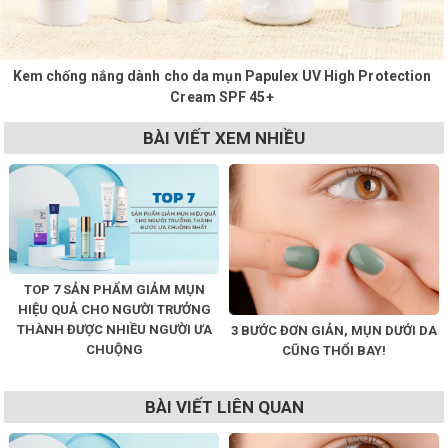
Kem chống nắng dành cho da mụn Papulex UV High Protection
Cream SPF 45+
BÀI VIẾT XEM NHIỀU
TOP 7 SẢN PHẨM GIẢM MỤN
HIỆU QUẢ CHO NGƯỜI TRƯỞNG
THÀNH ĐƯỢC NHIỀU NGƯỜI ƯA
3 BƯỚC ĐƠN GIẢN, MỤN DƯỚI DA
CHUỘNG
CŨNG THỔI BAY!
BÀI VIẾT LIÊN QUAN