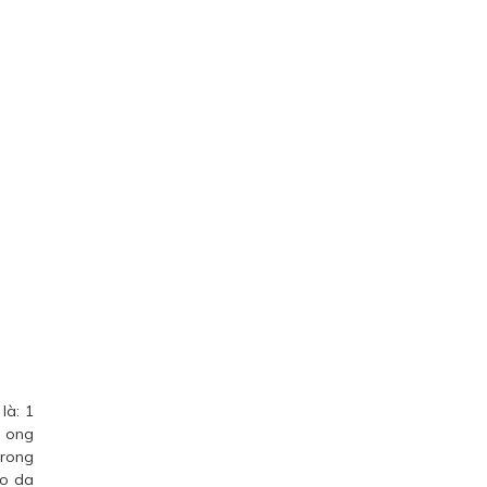
là: 1
t ong
trong
ào da