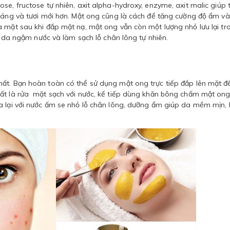
se, fructose tự nhiên, axit alpha-hydroxy, enzyme, axit malic giúp 
 sáng và tươi mới hơn. Mật ong cũng là cách để tăng cường độ ẩm và
a mặt sau khi đắp mặt nạ, mật ong vẫn còn một lượng nhỏ lưu lại tr
úp da ngậm nước và làm sạch lỗ chân lông tự nhiên.
ất. Bạn hoàn toàn có thể sử dụng mật ong trực tiếp đắp lên mặt đ
ất là rửa mặt sạch với nước, kế tiếp dùng khăn bông chấm mật ong
a lại với nước ấm se nhỏ lỗ chân lông, dưỡng ẩm giúp da mềm mịn,
.