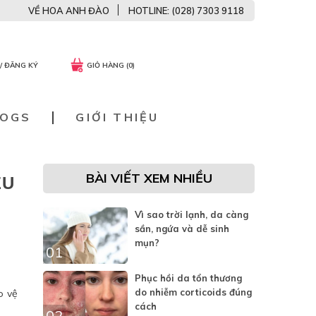
VỀ HOA ANH ĐÀO
HOTLINE: (028) 7303 9118
/ ĐĂNG KÝ
GIỎ HÀNG (0)
LOGS
GIỚI THIỆU
BÀI VIẾT XEM NHIỀU
ỆU
Vì sao trời lạnh, da càng
sần, ngứa và dễ sinh
mụn?
01
Phục hồi da tổn thương
do nhiễm corticoids đúng
o vệ
cách
02