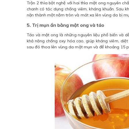
Trộn 2 thìa bột nghệ với hai thìa mật ong nguyên chấ
chanh có tác dụng chống viêm, kháng khuẩn. Sau kh
nặn thành một nắm tròn và mát xa lên vùng da bị m
5. Trị mụn ẩn bằng mật ong và táo
Táo và mật ong là những nguyên liệu phổ biến và dễ
khả năng chống oxy hóa cao, giúp kháng viêm, diệt k
sau đó thoa lên vùng da mặt mụn và để khoảng 15 p