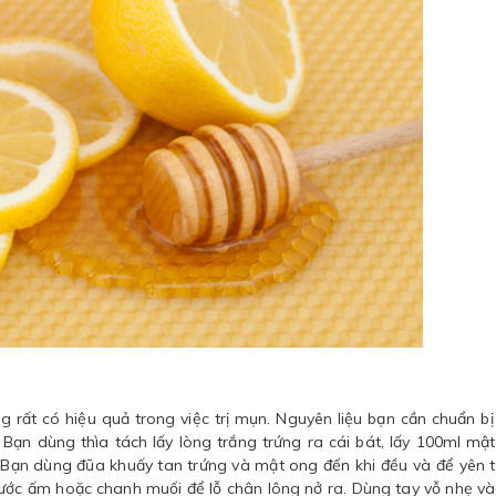
rất có hiệu quả trong việc trị mụn. Nguyên liệu bạn cần chuẩn bị 
 Bạn dùng thìa tách lấy lòng trắng trứng ra cái bát, lấy 100ml mậ
. Bạn dùng đũa khuấy tan trứng và mật ong đến khi đều và để yên 
 nước ấm hoặc chanh muối để lỗ chân lông nở ra. Dùng tay vỗ nhẹ v