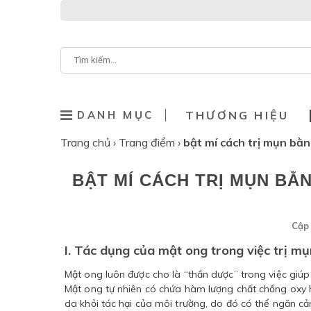
DANH MỤC
THƯƠNG HIỆU
Trang chủ
›
Trang điểm
›
bật mí cách trị mụn bằ
BẬT MÍ CÁCH TRỊ MỤN BẰ
Cập 
I. Tác dụng của mật ong trong việc trị mụ
Mật ong luôn được cho là “thần dược” trong việc giúp
Mật ong tự nhiên có chứa hàm lượng chất chống oxy h
da khỏi tác hại của môi trường, do đó có thể ngăn cản