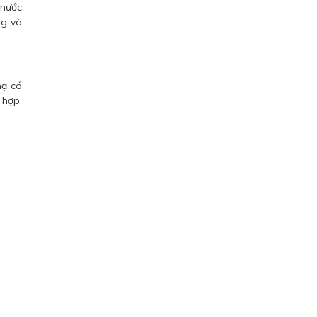
 nước
ng và
nạ có
 hợp,