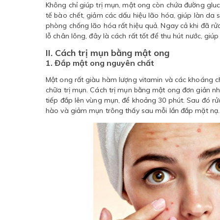
Không chỉ giúp trị mụn, mật ong còn chứa đường gluco
tế bào chết, giảm các dấu hiệu lão hóa, giúp làn da
phòng chống lão hóa rất hiệu quả. Ngay cả khi đã rử
lỗ chân lông, đây là cách rất tốt để thu hút nước, gi
II. Cách trị mụn bằng mật ong
1. Đắp mật ong nguyên chất
Mật ong rất giàu hàm lượng vitamin và các khoáng ch
chữa trị mụn. Cách trị mụn bằng mật ong đơn giản nh
tiếp đắp lên vùng mụn, để khoảng 30 phút. Sau đó rử
hào và giảm mụn trông thấy sau mỗi lần đắp mặt nạ