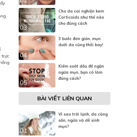
tẩy
Cho da cai nghiện kem
ong
Corticoids như thế nào
cho đúng cách
03
3 bước đơn giản, mụn
dưới da cũng thổi bay!
ể
04
 trực
 hồng
Kiểm soát dầu để ngăn
ngừa mụn, bạn có làm
đúng cách?
05
BÀI VIẾT LIÊN QUAN
Vì sao trời lạnh, da càng
sần, ngứa và dễ sinh
mụn?
01