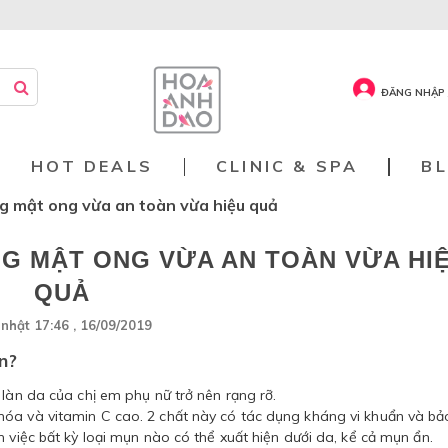
ĐĂNG NHẬP 
HOT DEALS
CLINIC & SPA
B
ng mật ong vừa an toàn vừa hiệu quả
NG MẬT ONG VỪA AN TOÀN VỪA HI
QUẢ
nhật 17:46 , 16/09/2019
n?
 làn da của chị em phụ nữ trở nên rạng rỡ.
óa và vitamin C cao. 2 chất này có tác dụng kháng vi khuẩn và bả
 việc bất kỳ loại mụn nào có thể xuất hiện dưới da, kể cả mụn ẩn.