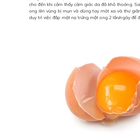
cho đến khi cảm thấy cảm giác da đã khô thoáng. Sa
ong lên vùng bị mụn và dùng tay mát xa và thư giã
duy trì việc đắp mặt nạ trứng mật ong 2 lần/ngày để đ