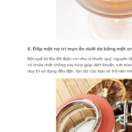
6. Đắp mặt nạ trị mụn ẩn dưới da bằng mật o
Bột quế từ lâu đã được coi như vị thuốc quý, nguyên l
có chứa chất chống oxy hóa giúp diệt khuẩn, sát trù
duy trì sử dụng đều đặn, làn da của bạn sẽ trở nên mề