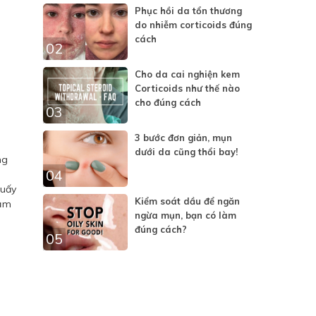
Phục hồi da tổn thương
do nhiễm corticoids đúng
cách
02
Cho da cai nghiện kem
Corticoids như thế nào
cho đúng cách
03
3 bước đơn giản, mụn
dưới da cũng thổi bay!
ng
04
huấy
Kiểm soát dầu để ngăn
đảm
ngừa mụn, bạn có làm
đúng cách?
05