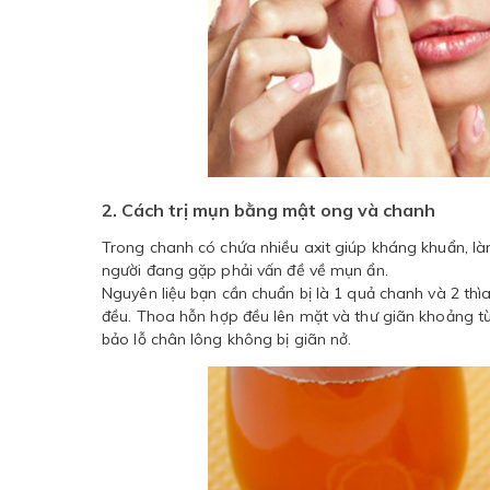
2. Cách trị mụn bằng mật ong và chanh
Trong chanh có chứa nhiều axit giúp kháng khuẩn, là
người đang gặp phải vấn đề về mụn ẩn.
Nguyên liệu bạn cần chuẩn bị là 1 quả chanh và 2 th
đều. Thoa hỗn hợp đều lên mặt và thư giãn khoảng t
bảo lỗ chân lông không bị giãn nở.