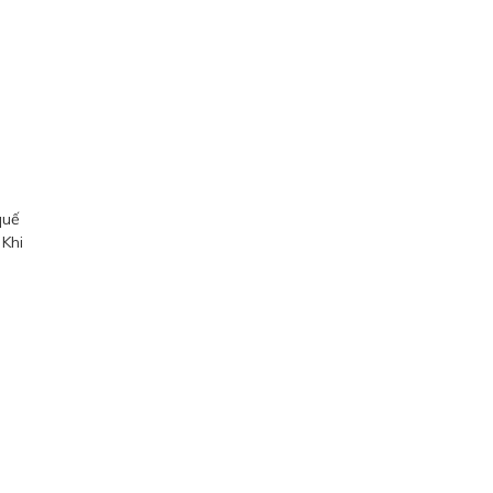
quế
 Khi