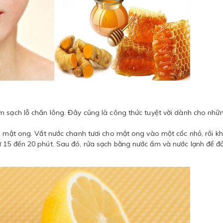
m sạch lỗ chân lông. Đây cũng là công thức tuyệt vời dành cho nhữ
ìa mật ong. Vắt nước chanh tươi cho mật ong vào một cốc nhỏ, rồi k
ừ 15 đến 20 phút. Sau đó, rửa sạch bằng nước ấm và nước lạnh để 