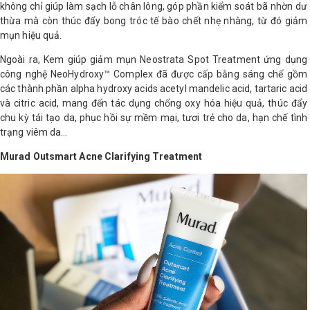
không chỉ giúp làm sạch lỗ chân lông, góp phần kiểm soát bã nhờn dư
thừa mà còn thúc đẩy bong tróc tế bào chết nhẹ nhàng, từ đó giảm
mụn hiệu quả.
Ngoài ra, Kem giúp giảm mụn Neostrata Spot Treatment ứng dụng
công nghệ NeoHydroxy™ Complex đã được cấp bằng sáng chế gồm
các thành phần alpha hydroxy acids acetyl mandelic acid, tartaric acid
và citric acid, mang đến tác dụng chống oxy hóa hiệu quả, thúc đẩy
chu kỳ tái tạo da, phục hồi sự mềm mại, tươi trẻ cho da, hạn chế tình
trạng viêm da…
Murad Outsmart Acne Clarifying Treatment