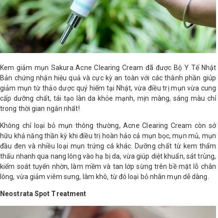
Shop All Brand A-
Z
Kem giảm mụn Sakura Acne Clearing Cream đã được Bộ Y Tế Nhật
Bản chứng nhận hiệu quả và cực kỳ an toàn với các thành phần giúp
giảm mụn từ thảo dược quý hiếm tại Nhật, vừa điều trị mụn vừa cung
cấp dưỡng chất, tái tạo làn da khỏe mạnh, mịn màng, sáng màu chỉ
trong thời gian ngắn nhất!
Không chỉ loại bỏ mụn thông thường, Acne Clearing Cream còn sở
hữu khả năng thần kỳ khi điều trị hoàn hảo cả mụn bọc, mụn mủ, mụn
đầu đen và nhiều loại mụn trứng cá khác. Dưỡng chất từ kem thẩm
thấu nhanh qua nang lông vào hạ bị da, vừa giúp diệt khuẩn, sát trùng,
kiểm soát tuyến nhờn, làm mềm và tan lớp sừng trên bề mặt lỗ chân
lông, vừa giảm viêm sưng, làm khô, từ đó loại bỏ nhân mụn dễ dàng.
Neostrata Spot Treatment