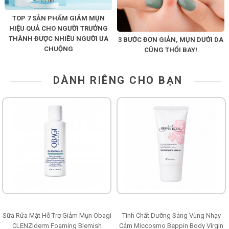
TOP 7 SẢN PHẨM GIẢM MỤN
HIỆU QUẢ CHO NGƯỜI TRƯỞNG
THÀNH ĐƯỢC NHIỀU NGƯỜI ƯA
3 BƯỚC ĐƠN GIẢN, MỤN DƯỚI DA
CHUỘNG
CŨNG THỔI BAY!
DÀNH RIÊNG CHO BẠN
Sữa Rửa Mặt Hỗ Trợ Giảm Mụn Obagi
Tinh Chất Dưỡng Sáng Vùng Nhạy
CLENZIderm Foaming Blemish
Cảm Miccosmo Beppin Body Virgin