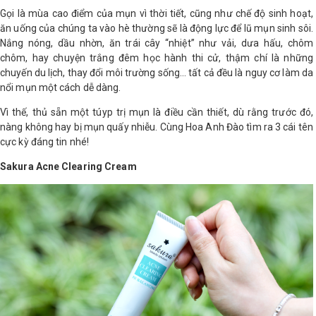
Gọi là mùa cao điểm của mụn vì thời tiết, cũng như chế độ sinh hoạt,
LOGS
ăn uống của chúng ta vào hè thường sẽ là động lực để lũ mụn sinh sôi.
Nắng nóng, dầu nhờn, ăn trái cây “nhiệt” như vải, dưa hấu, chôm
chôm, hay chuyện trắng đêm học hành thi cử, thậm chí là những
IỚI
chuyến du lịch, thay đổi môi trường sống… tất cả đều là nguy cơ làm da
HIỆU
nổi mụn một cách dễ dàng.
Vì thế, thủ sẵn một túyp trị mụn là điều cần thiết, dù rằng trước đó,
nàng không hay bị mụn quấy nhiễu. Cùng Hoa Anh Đào tìm ra 3 cái tên
INIC
cực kỳ đáng tin nhé!
 SPA
Sakura Acne Clearing Cream