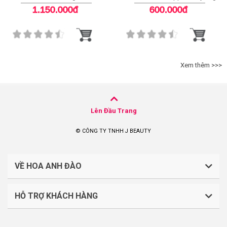
Cleanser
White Serum
1.150.000đ
600.000đ
Xem thêm >>>
Lên Đầu Trang
© CÔNG TY TNHH J BEAUTY
VỀ HOA ANH ĐÀO
HỖ TRỢ KHÁCH HÀNG
CÔNG TY TNHH J BEAUTY
Quy định về thanh toán
Mã số thuế: 0316044765