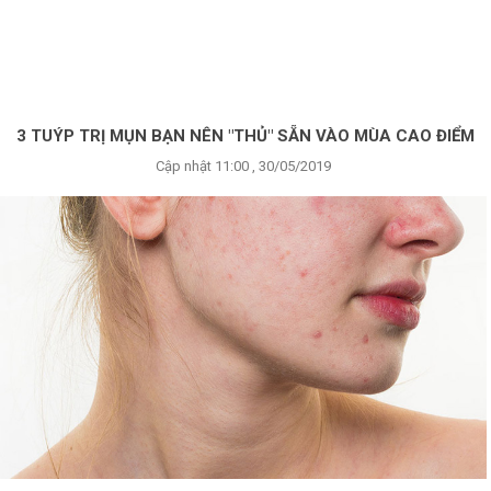
×
BRANDS
ANDS
FEATURED BRAND
3 TUÝP TRỊ MỤN BẠN NÊN "THỦ" SẴN VÀO MÙA CAO ĐIỂM
Cập nhật 11:00 , 30/05/2019
HĂM
SÓC
DA
RANG
IỂM
HĂM
SÓC
ODY