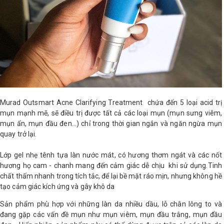
Murad Outsmart Acne Clarifying Treatment chứa đến 5 loại acid trị
mụn mạnh mẽ, sẽ điều trị được tất cả các loại mụn (mụn sưng viêm,
mụn ẩn, mụn đầu đen...) chỉ trong thời gian ngắn và ngăn ngừa mụn
quay trở lại.
Lớp gel nhẹ tênh tựa làn nước mát, có hương thơm ngát và các nốt
hương họ cam - chanh mang đến cảm giác dễ chịu khi sử dụng.Tinh
chất thấm nhanh trong tích tắc, để lại bề mặt ráo mịn, nhưng không hề
tạo cảm giác kích ứng và gây khô da
Sản phẩm phù hợp với những làn da nhiều dầu, lỗ chân lông to và
đang gặp các vấn đề mụn như mụn viêm, mụn đầu trắng, mụn đầu