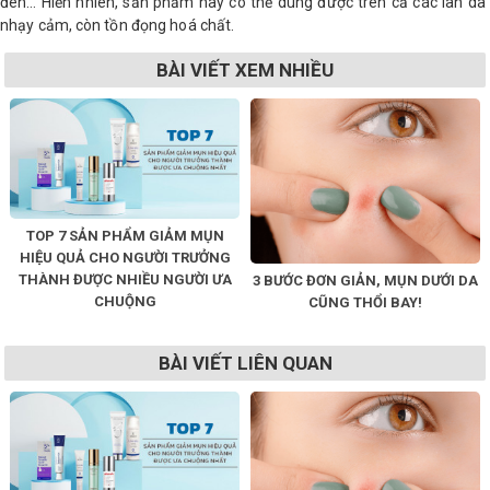
đen… Hiển nhiên, sản phẩm này có thể dùng được trên cả các làn da
nhạy cảm, còn tồn đọng hoá chất.
BÀI VIẾT XEM NHIỀU
TOP 7 SẢN PHẨM GIẢM MỤN
HIỆU QUẢ CHO NGƯỜI TRƯỞNG
THÀNH ĐƯỢC NHIỀU NGƯỜI ƯA
3 BƯỚC ĐƠN GIẢN, MỤN DƯỚI DA
CHUỘNG
CŨNG THỔI BAY!
BÀI VIẾT LIÊN QUAN