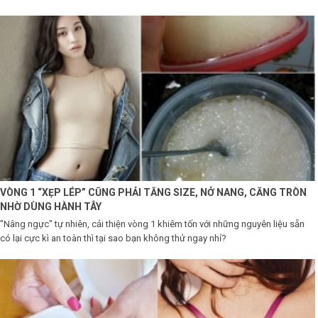
LOGS
IỚI
HIỆU
INIC
 SPA
VÒNG 1 “XẸP LÉP” CŨNG PHẢI TĂNG SIZE, NỞ NANG, CĂNG TRÒN
NHỜ DÙNG HÀNH TÂY
"Nâng ngực" tự nhiên, cải thiện vòng 1 khiêm tốn với những nguyên liệu sẵn
có lại cực kì an toàn thì tại sao bạn không thử ngay nhỉ?