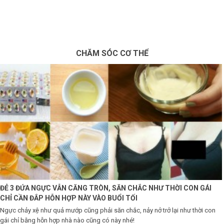
×
BRANDS
ANDS
CHĂM SÓC CƠ THỂ
FEATURED BRAND
HĂM
SÓC
DA
RANG
IỂM
HĂM
ĐẺ 3 ĐỨA NGỰC VẪN CĂNG TRÒN, SĂN CHẮC NHƯ THỜI CON GÁI
SÓC
CHỈ CẦN ĐẮP HỖN HỢP NÀY VÀO BUỔI TỐI
ODY
Ngực chảy xệ như quả mướp cũng phải săn chắc, nảy nở trở lại như thời con
gái chỉ bằng hỗn hợp nhà nào cũng có này nhé!