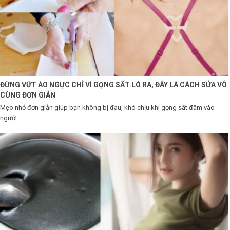
Shop All Brand A-
Z
ĐỪNG VỨT ÁO NGỰC CHỈ VÌ GỌNG SẮT LÓ RA, ĐÂY LÀ CÁCH SỬA VÔ
CÙNG ĐƠN GIẢN
Mẹo nhỏ đơn giản giúp bạn không bị đau, khó chịu khi gọng sắt đâm vào
người.