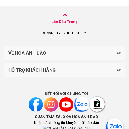
Lên Đầu Trang
© CÔNG TY TNHH J BEAUTY
VỀ HOA ANH ĐÀO
HỖ TRỢ KHÁCH HÀNG
CÔNG TY TNHH J BEAUTY
Quy định về thanh toán
Mã số thuế: 0316044765
KẾT NỐI VỚI CHÚNG TÔI
Chính sách vận chuyển, giao nhận
Liên hệ: (028).7303.9118
Chính sách đổi trả và hoàn tiền
QUAN TÂM ZALO OA HOA ANH DAO
Chính sách bảo mật
Địa điểm kinh doanh: Lầu 1, số 242-244 Hai Bà Trưng,
Nhận các thông tin khuyến mãi hấp dẫn
Phường Tân Định, Thành phố Hồ Chí Minh, Việt Nam
Khách hàng thân thiết