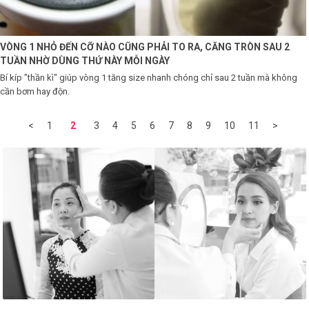
VÒNG 1 NHỎ ĐẾN CỠ NÀO CŨNG PHẢI TO RA, CĂNG TRÒN SAU 2
TUẦN NHỜ DÙNG THỨ NÀY MỖI NGÀY
Bí kíp "thần kì" giúp vòng 1 tăng size nhanh chóng chỉ sau 2 tuần mà không
cần bơm hay độn.
<
1
2
3
4
5
6
7
8
9
10
11
>