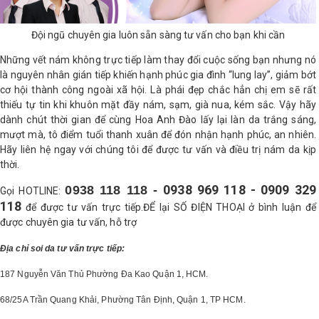
Đội ngũ chuyên gia luôn sẵn sàng tư vấn cho bạn khi cần
Những vết nám không trực tiếp làm thay đổi cuộc sống bạn nhưng nó
là nguyên nhân gián tiếp khiến hạnh phúc gia đình “lung lay”, giảm bớt
cơ hội thành công ngoài xã hội. Là phái đẹp chắc hẳn chị em sẽ rất
thiếu tự tin khi khuôn mặt đầy nám, sạm, già nua, kém sắc. Vậy hãy
dành chút thời gian để cùng Hoa Anh Đào lấy lại làn da trắng sáng,
mượt mà, tô điểm tuổi thanh xuân để đón nhận hạnh phúc, an nhiên.
Hãy liên hệ ngay với chúng tôi để được tư vấn và điều trị nám da kịp
thời.
0938 969 118 - 0909 329
0938 118 118 -
Gọi HOTLINE:
118
để được tư vấn trực tiếp.ĐỂ lại SỐ ĐIỆN THOẠI ở bình luận để
được chuyên gia tư vấn, hỗ trợ
Địa chỉ soi da tư vấn trực tiếp:
187 Nguyễn Văn Thủ Phường Đa Kao Quận 1, HCM.
68/25A Trần Quang Khải, Phường Tân Định, Quận 1, TP HCM.