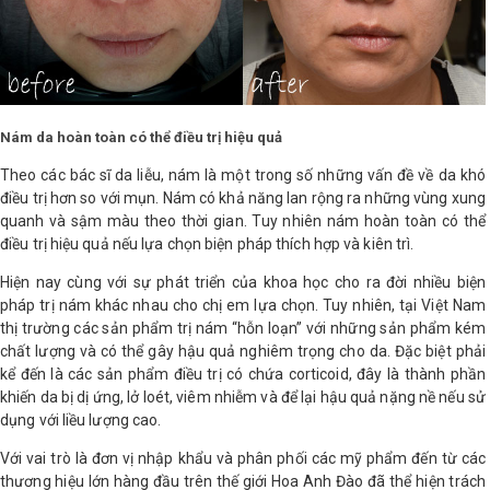
LOGS
IỚI
HIỆU
Nám da hoàn toàn có thể điều trị hiệu quả
Theo các bác sĩ da liễu, nám là một trong số những vấn đề về da khó
điều trị hơn so với mụn. Nám có khả năng lan rộng ra những vùng xung
INIC
quanh và sậm màu theo thời gian. Tuy nhiên nám hoàn toàn có thể
 SPA
điều trị hiệu quả nếu lựa chọn biện pháp thích hợp và kiên trì.
Hiện nay cùng với sự phát triển của khoa học cho ra đời nhiều biện
pháp trị nám khác nhau cho chị em lựa chọn. Tuy nhiên, tại Việt Nam
thị trường các sản phẩm trị nám “hỗn loạn” với những sản phẩm kém
chất lượng và có thể gây hậu quả nghiêm trọng cho da. Đặc biệt phải
kể đến là các sản phẩm điều trị có chứa corticoid, đây là thành phần
khiến da bị dị ứng, lở loét, viêm nhiễm và để lại hậu quả nặng nề nếu sử
dụng với liều lượng cao.
Với vai trò là đơn vị nhập khẩu và phân phối các mỹ phẩm đến từ các
thương hiệu lớn hàng đầu trên thế giới Hoa Anh Đào đã thể hiện trách