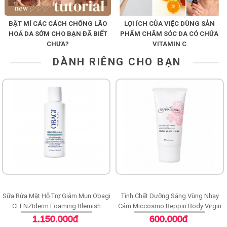
BẬT MÍ CÁC CÁCH CHỐNG LÃO
LỢI ÍCH CỦA VIỆC DÙNG SẢN
HOÁ DA SỚM CHO BẠN ĐÃ BIẾT
PHẨM CHĂM SÓC DA CÓ CHỨA
CHƯA?
VITAMIN C
DÀNH RIÊNG CHO BẠN
Sữa Rửa Mặt Hỗ Trợ Giảm Mụn Obagi
Tinh Chất Dưỡng Sáng Vùng Nhạy
CLENZIderm Foaming Blemish
Cảm Miccosmo Beppin Body Virgin
Cleanser
White Serum
1.150.000đ
600.000đ