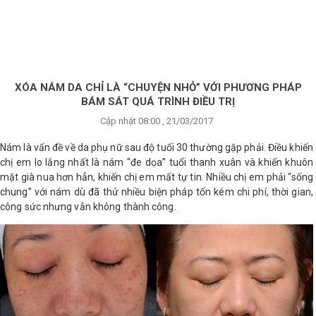
×
BRANDS
ANDS
FEATURED BRAND
XÓA NÁM DA CHỈ LÀ “CHUYỆN NHỎ” VỚI PHƯƠNG PHÁP
BÁM SÁT QUÁ TRÌNH ĐIỀU TRỊ
HĂM
Cập nhật 08:00 , 21/03/2017
SÓC
DA
Nám là vấn đề về da phụ nữ sau độ tuổi 30 thường gặp phải. Điều khiến
chị em lo lắng nhất là nám “đe dọa” tuổi thanh xuân và khiến khuôn
mặt già nua hơn hẳn, khiến chị em mất tự tin. Nhiều chị em phải “sống
chung” với nám dù đã thử nhiều biện pháp tốn kém chi phí, thời gian,
RANG
IỂM
công sức nhưng vẫn không thành công.
HĂM
SÓC
ODY