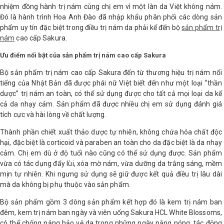
nhiệm đồng hành trị nám cùng chị em vì một làn da Việt không nám.
Đó là hành trình Hoa Anh Đào đã nhập khẩu phân phối các dòng sản
Shop All Brand A-
phẩm uy tín đặc biệt trong điều trị nám da phải kể đến bộ
sản phẩm trị
Z
nám
cao cấp Sakura.
Ưu điểm nổi bật của sản phẩm trị nám cao cấp Sakura
Bộ sản phẩm trị nám cao cấp Sakura đến từ thương hiệu trị nám nổi
tiếng của Nhật Bản đã được phái nữ Việt biết đến như một loại “thần
dược” trị nám an toàn, có thể sử dụng được cho tất cả mọi loại da kể
cả da nhạy cảm. Sản phẩm đã được nhiều chị em sử dụng đánh giá
tích cực và hài lòng về chất lượng.
Thành phần chiết xuất thảo dược tự nhiên, không chứa hóa chất độc
hại, đặc biệt là corticoid và paraben an toàn cho da đặc biệt là da nhạy
cảm. Chị em dù ở độ tuổi nào cũng có thể sử dụng được. Sản phẩm
vừa có tác dụng đẩy lùi, xóa mờ nám, vừa dưỡng da trắng sáng, mềm
mịn tự nhiên. Khi ngưng sử dụng sẽ giữ được kết quả điều trị lâu dài
mà da không bị phụ thuộc vào sản phẩm.
Bộ sản phẩm gồm 3 dòng sản phẩm kết hợp đó là kem trị nám ban
đêm, kem trị nám ban ngày và viên uống Sakura HCL White Blossoms,
có thể chống nắng bảo vệ da trong những ngày nắng nóng, tác động