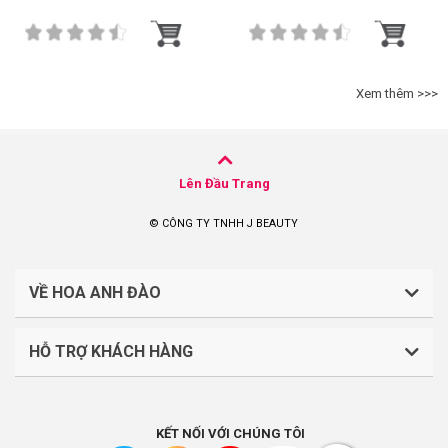
Xem thêm >>>
Lên Đầu Trang
© CÔNG TY TNHH J BEAUTY
VỀ HOA ANH ĐÀO
HỖ TRỢ KHÁCH HÀNG
CÔNG TY TNHH J BEAUTY
Quy định về thanh toán
Mã số thuế: 0316044765
KẾT NỐI VỚI CHÚNG TÔI
Chính sách vận chuyển, giao nhận