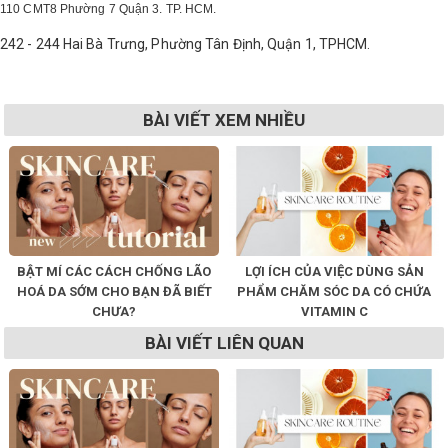
110 CMT8 Phường 7 Quận 3. TP. HCM.
242 - 244 Hai Bà Trưng, Phường Tân Định, Quận 1, TPHCM.
BÀI VIẾT XEM NHIỀU
BẬT MÍ CÁC CÁCH CHỐNG LÃO
LỢI ÍCH CỦA VIỆC DÙNG SẢN
HOÁ DA SỚM CHO BẠN ĐÃ BIẾT
PHẨM CHĂM SÓC DA CÓ CHỨA
CHƯA?
VITAMIN C
BÀI VIẾT LIÊN QUAN