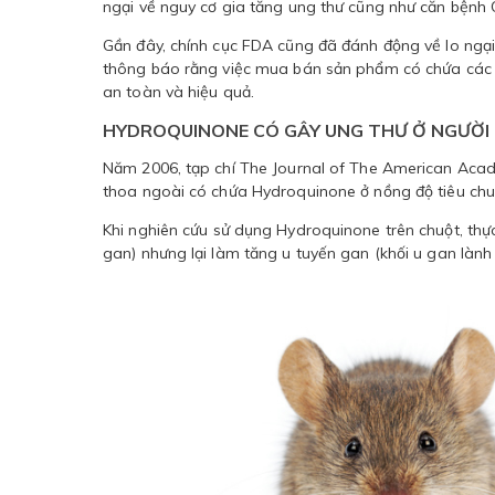
ngại về nguy cơ gia tăng ung thư cũng như căn bệnh 
Gần đây, chính cục FDA cũng đã đánh động về lo ngạ
thông báo rằng việc mua bán sản phẩm có chứa các
an toàn và hiệu quả.
HYDROQUINONE CÓ GÂY UNG THƯ Ở NGƯỜI
Năm 2006, tạp chí The Journal of The American Acade
thoa ngoài có chứa Hydroquinone ở nồng độ tiêu chu
Khi nghiên cứu sử dụng Hydroquinone trên chuột, thự
gan) nhưng lại làm tăng u tuyến gan (khối u gan lành