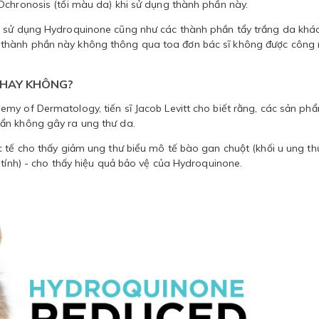
Ochronosis (tối màu da) khi sử dụng thành phần này.
i sử dụng Hydroquinone cũng như các thành phần tẩy trắng da khác
 thành phần này không thông qua toa đơn bác sĩ không được công
 HAY KHÔNG?
my of Dermatology, tiến sĩ Jacob Levitt cho biết rằng, các sản ph
ẩn không gây ra ung thư da.
c tế cho thấy giảm ung thư biểu mô tế bào gan chuột (khối u ung th
 tính) - cho thấy hiệu quả bảo vệ của Hydroquinone.