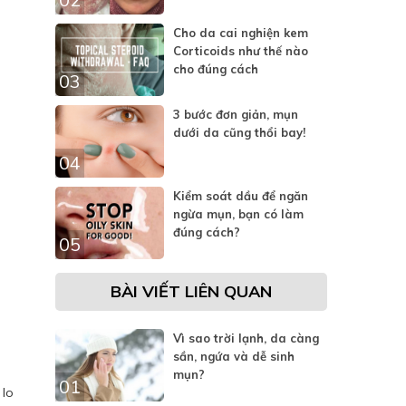
Cho da cai nghiện kem
Corticoids như thế nào
cho đúng cách
03
3 bước đơn giản, mụn
dưới da cũng thổi bay!
04
Kiểm soát dầu để ngăn
ngừa mụn, bạn có làm
đúng cách?
05
BÀI VIẾT LIÊN QUAN
Vì sao trời lạnh, da càng
sần, ngứa và dễ sinh
mụn?
01
 lo