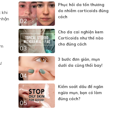
Phục hồi da tổn thương
do nhiễm corticoids đúng
 khi
cách
 nhận
02
Cho da cai nghiện kem
Corticoids như thế nào
cho đúng cách
ẩm
03
3 bước đơn giản, mụn
ư
dưới da cũng thổi bay!
04
Kiểm soát dầu để ngăn
ngừa mụn, bạn có làm
đúng cách?
05