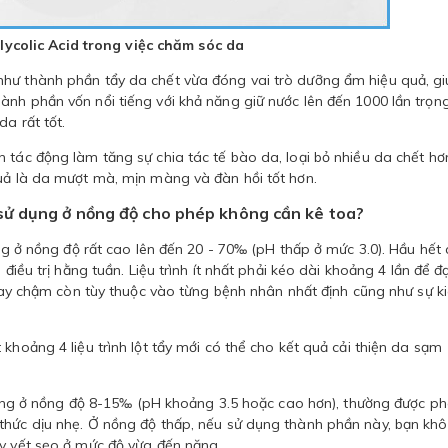
ycolic Acid trong việc chăm sóc da
như thành phần tẩy da chết vừa đóng vai trò dưỡng ẩm hiệu quả, g
ành phần vốn nổi tiếng với khả năng giữ nước lên đến 1000 lần trọn
a rất tốt.
 tác động làm tăng sự chia tác tế bào da, loại bỏ nhiều da chết hơ
quả là da mượt mà, mịn màng và đàn hồi tốt hơn.
i sử dụng ở nồng độ cho phép không cần kê toa?
ờng ở nồng độ rất cao lên đến 20 - 70‰ (pH thấp ở mức 3.0). Hầu hết
điều trị hằng tuần. Liệu trình ít nhất phải kéo dài khoảng 4 lần để đ
h hay chậm còn tùy thuộc vào từng bệnh nhân nhất định cũng như sự k
khoảng 4 liệu trình lột tẩy mới có thể cho kết quả cải thiện da sạm
ử dụng ở nồng độ 8-15‰ (pH khoảng 3.5 hoặc cao hơn), thường được p
thức dịu nhẹ. Ở nồng độ thấp, nếu sử dụng thành phần này, bạn kh
ay vết sẹo ở mức độ vừa đến nặng.