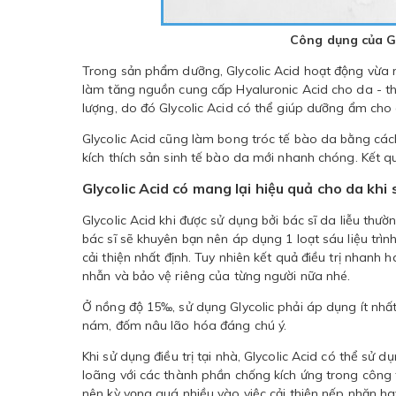
Công dụng của Gl
Trong sản phẩm dưỡng, Glycolic Acid hoạt động vừa 
làm tăng nguồn cung cấp Hyaluronic Acid cho da - th
lượng, do đó Glycolic Acid có thể giúp dưỡng ẩm cho d
Glycolic Acid cũng làm bong tróc tế bào da bằng cách
kích thích sản sinh tế bào da mới nhanh chóng. Kết 
Glycolic Acid có mang lại hiệu quả cho da kh
Glycolic Acid khi được sử dụng bởi bác sĩ da liễu thư
bác sĩ sẽ khuyên bạn nên áp dụng 1 loạt sáu liệu trình 
cải thiện nhất định. Tuy nhiên kết quả điều trị nhan
nhẫn và bảo vệ riêng của từng người nữa nhé.
Ở nồng độ 15‰, sử dụng Glycolic phải áp dụng ít nhất 
nám, đốm nâu lão hóa đáng chú ý.
Khi sử dụng điều trị tại nhà, Glycolic Acid có thể s
loãng với các thành phần chống kích ứng trong công 
nên kỳ vọng quá nhiều vào việc cải thiện nếp nhăn h