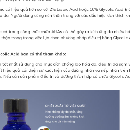
oic có hiệu quả hơn so với 2‰ Lipoic Acid hoặc 10‰ Glycolic Acid (n
hóa da. Người dùng cũng nên thận trong với các dấu hiệu kích thích kh
c có trong công thức chứa AHAs có thể gây ra kích ứng da nhiều hơ
thận trong trong việc lựa chọn phương pháp điều trị bằng Glycolic 
olic Acid bạn có thể tham khảo:
n tốt nhất sử dụng cho mục đích chống lão hóa da, điều trị da sạm 
 hiệu quả, cải thiện sự xuất hiện của đường nhăn và nếp nhăn trên 
n. Nếu cần sản phẩm điều trị và dưỡng thích hợp có chứa Glycolic Ac