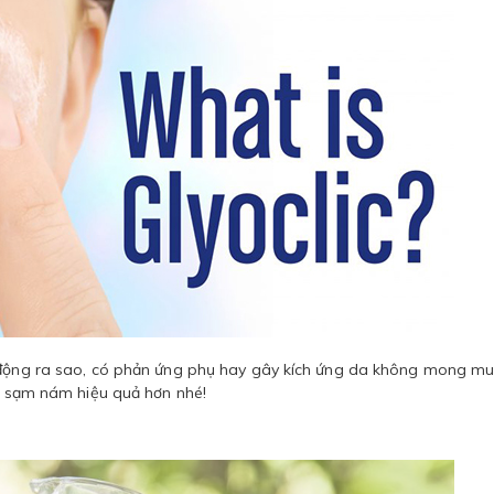
c động ra sao, có phản ứng phụ hay gây kích ứng da không mong m
rị sạm nám hiệu quả hơn nhé!