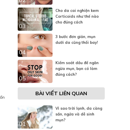
Cho da cai nghiện kem
Corticoids như thế nào
cho đúng cách
03
3 bước đơn giản, mụn
dưới da cũng thổi bay!
04
Kiểm soát dầu để ngăn
ngừa mụn, bạn có làm
đúng cách?
05
BÀI VIẾT LIÊN QUAN
uốn
Vì sao trời lạnh, da càng
sần, ngứa và dễ sinh
mụn?
01