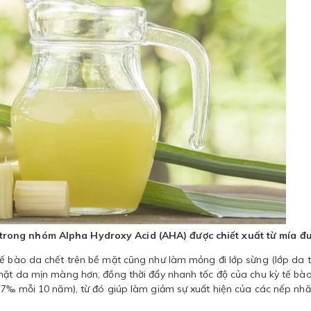
t trong nhóm Alpha Hydroxy Acid (AHA) được chiết xuất từ mía đ
tế bào da chết trên bề mặt cũng như làm mỏng đi lớp sừng (lớp da 
 mặt da mịn màng hơn, đồng thời đẩy nhanh tốc độ của chu kỳ tế bà
i 7‰ mỗi 10 năm), từ đó giúp làm giảm sự xuất hiện của các nếp nh