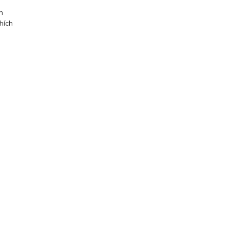
m
hích