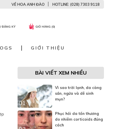
VỀ HOA ANH ĐÀO
HOTLINE: (028) 7303 9118
/ ĐĂNG KÝ
GIỎ HÀNG (0)
LOGS
GIỚI THIỆU
BÀI VIẾT XEM NHIỀU
Vì sao trời lạnh, da càng
sần, ngứa và dễ sinh
mụn?
01
Phục hồi da tổn thương
ợp
do nhiễm corticoids đúng
cách
02