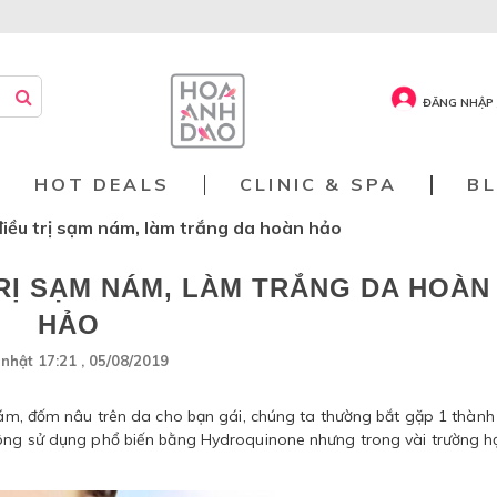
ĐĂNG NHẬP 
HOT DEALS
CLINIC & SPA
B
- điều trị sạm nám, làm trắng da hoàn hảo
TRỊ SẠM NÁM, LÀM TRẮNG DA HOÀN
HẢO
nhật 17:21 , 05/08/2019
 nám, đốm nâu trên da cho bạn gái, chúng ta thường bắt gặp 1 thành
không sử dụng phổ biến bằng Hydroquinone nhưng trong vài trường h