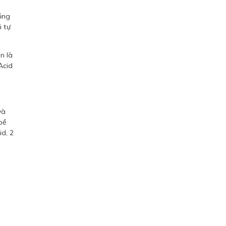
ồng
i tự
n là
Acid
và
bề
id, 2