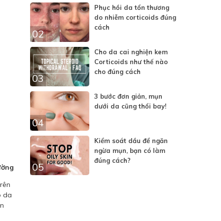
Phục hồi da tổn thương
do nhiễm corticoids đúng
cách
02
Cho da cai nghiện kem
Corticoids như thế nào
cho đúng cách
03
3 bước đơn giản, mụn
dưới da cũng thổi bay!
04
Kiểm soát dầu để ngăn
ngừa mụn, bạn có làm
đúng cách?
05
ường
trên
o da
ăn