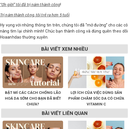
“Ơn giời” tôi đã trị nám thành công
!
Trị nám thành công, tôi trẻ ra hơn 5 tuổi
Hy vọng với những thông tin trên, chúng tôi đã “mở đường” cho các cô
nàng tìm lại chính mình! Chúc bạn thành công và đừng quên theo dõi
Hoaanhdao thường xuyên.
BÀI VIẾT XEM NHIỀU
BẬT MÍ CÁC CÁCH CHỐNG LÃO
LỢI ÍCH CỦA VIỆC DÙNG SẢN
HOÁ DA SỚM CHO BẠN ĐÃ BIẾT
PHẨM CHĂM SÓC DA CÓ CHỨA
CHƯA?
VITAMIN C
BÀI VIẾT LIÊN QUAN