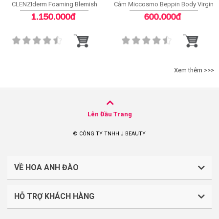
CLENZIderm Foaming Blemish
Cảm Miccosmo Beppin Body Virgin
Cleanser
White Serum
1.150.000đ
600.000đ
Xem thêm >>>
Lên Đầu Trang
© CÔNG TY TNHH J BEAUTY
VỀ HOA ANH ĐÀO
HỖ TRỢ KHÁCH HÀNG
CÔNG TY TNHH J BEAUTY
Quy định về thanh toán