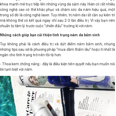
khoa mạnh mẽ trực tiếp lên những vùng da sậm này. Hiện có rất nhiều
công nghệ cao có thể khắc phục và chăm sóc da nám hiệu quả, một
trong số đó là công nghệ laser. Tuy nhiên, trị nám da rất cần sự kiên trì
mà không thể có kết quả ngay chỉ sau 2-3 lần điều trị. Vì vậy bạn nên
chuẩn bị tâm lý trước cuộc “chiến đấu” trường kì với nám.
Những cách giúp bạn cải thiện tình trạng nám da bẩm sinh
Tuy không phải là cách điều trị và dứt điểm nám bẩm sinh, nhưng
những tips sau sẽ là phương pháp “mưa dầm thấm lâu” hoặc ít nhất là
ngăn cho tình trạng trở nên tồi tệ hơn.
- Thoa kem chống nắng - đây là điều kiện tiên quyết nếu bạn muốn nói
lời tạm biệt với nám.