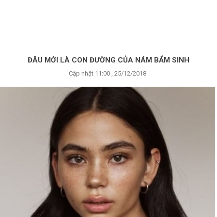
×
BRANDS
ANDS
FEATURED BRAND
ĐÂU MỚI LÀ CON ĐƯỜNG CỦA NÁM BẨM SINH
Cập nhật 11:00 , 25/12/2018
HĂM
SÓC
DA
RANG
IỂM
HĂM
SÓC
ODY