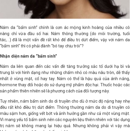
LOGS
Nám da “bẩm sinh” chính là cơn ác mộng kinh hoàng của nhiều cô
IỚI
HIỆU
nàng chỉ vừa đầu số hai. Nám thông thường (do môi trường, tuổi
tác,...) đã là một vấn đề rất khó để điều trị dứt điểm, vậy với nám da
“bẩm sinh” thì có phải đành “bó tay chịu trói”?
INIC
Nhận diện nám da “bẩm sinh”
 SPA
Nám da liên quan đến các vấn đề tăng trưởng sắc tố dưới hạ bì và
trung bì với hình dạng như những chấm nhỏ có màu nâu tròn, dễ thấy
nhất ở vùng mặt, cổ hay tay. Nám có thể là hậu quả của ánh nắng,
hormone thay đổi hoặc do sử dụng mỹ phẩm độc hại. Thuốc hoặc các
sản phẩm thiên nhiên sẽ là phương cách của đối tượng này.
Tuy nhiên, nám bẩm sinh do di truyền cho dù ở mức độ nặng hay nhẹ
đều rất khó điều trị dứt điểm. Thông thường nám da do di truyền có
màu sậm hơn, giống vết bớt và ảnh hưởng gần như cả một vùng mặt.
Vì mang yếu tố bẩm sinh nên các nguyên liệu thiên nhiên với tác dụng
trị nám sẽ không mang lại hiệu quả. Nhưng không phải vì vậy mà