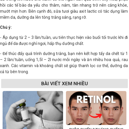
hồi các tế bào da yếu cho thâm, nám, tàn nhang trở nên căng khỏe,
mướt mịn hơn. Bên cạnh đó, sữa tươi giàu axit lactic có tác dụng làm
mềm da, dưỡng da lên tông trắng sáng, rạng rỡ.
Chú ý:
- Áp dụng từ 2 – 3 lần/tuần, ưu tiên thực hiện vào buổi tối trước khi đi
ngủ để da được nghỉ ngơi, hấp thụ dưỡng chất.
- Để thúc đẩy quá trình dưỡng trắng, bạn nên kết hợp tẩy da chết từ 1
– 2 lần/tuần, uống 1,5l – 2l nước mỗi ngày và ăn nhiều hoa quả, rau
xanh. Các vitamin và khoáng chất sẽ giúp thanh lọc cơ thể, dưỡng da
cả từ bên trong.
BÀI VIẾT XEM NHIỀU