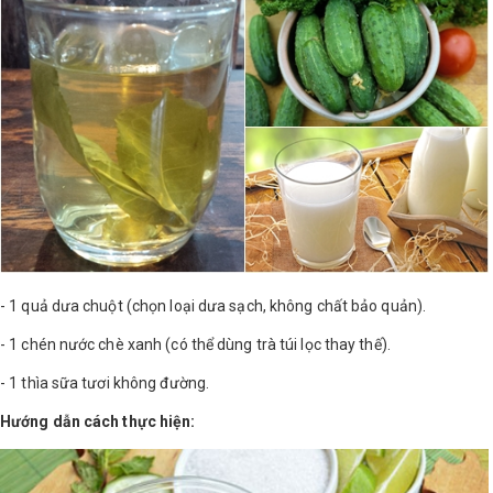
LOGS
IỚI
HIỆU
INIC
 SPA
- 1 quả dưa chuột (chọn loại dưa sạch, không chất bảo quản).
- 1 chén nước chè xanh (có thể dùng trà túi lọc thay thế).
- 1 thìa sữa tươi không đường.
Hướng dẫn cách thực hiện: