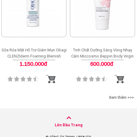
Sữa Rửa Mặt Hỗ Trợ Giảm Mụn Obagi
Tinh Chất Dưỡng Sáng Vùng Nhạy
CLENZIderm Foaming Blemish
Cảm Miccosmo Beppin Body Virgin
Cleanser
White Serum
1.150.000đ
600.000đ
Xem thêm >>>
Lên Đầu Trang