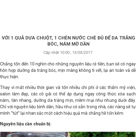
×
BRANDS
ANDS
FEATURED BRAND
VỚI 1 QUẢ DƯA CHUỘT, 1 CHÉN NƯỚC CHÈ ĐỦ ĐỂ DA TRẮNG
BÓC, NÁM MỜ DẦN
HĂM
Cập nhật 10:00 , 13/03/2017
SÓC
DA
Chẳng tốn đến 10 nghìn cho những nguyên liệu rẻ tiền, bạn sẽ có ngay
hỗn hợp dưỡng da trắng bóc, mịn màng không tì vết, lại an toàn và dễ
thực hiện.
RANG
Thay vì mất nhiều thời gian và tốn nhiều chi phí ở các thẩm mỹ viện,
IỂM
salon làm đẹp, các cô gái có thể áp dụng ngay công thức xóa sạch
nám, tàn nhang, dưỡng da trắng mịn, mềm mại như nhung dưới đây.
Chỉ với nguyên liệu bình dân, hầu như có sẵn trong nhà, các nàng sẽ tự
HĂM
mình “tút” lại nhan sắc một cách hiệu quả mà chẳng hề tốn kém.
SÓC
ODY
Nguyên liệu cần chuẩn bị: