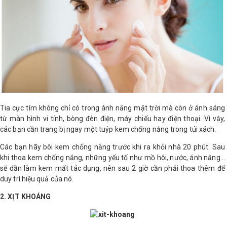
LOGS
IỚI
HIỆU
INIC
 SPA
Tia cực tím không chỉ có trong ánh nắng mặt trời mà còn ở ánh sáng
từ màn hình vi tính, bòng đèn điện, máy chiếu hay điện thoại. Vì vậy,
các bạn cần trang bị ngay một tuýp kem chống nắng trong túi xách.
Các bạn hãy bôi kem chống nắng trước khi ra khỏi nhà 20 phút. Sau
khi thoa kem chống nắng, những yếu tố như mồ hôi, nước, ánh nắng...
sẽ dần làm kem mất tác dụng, nên sau 2 giờ cần phải thoa thêm để
duy trì hiệu quả của nó.
2. XỊT KHOÁNG