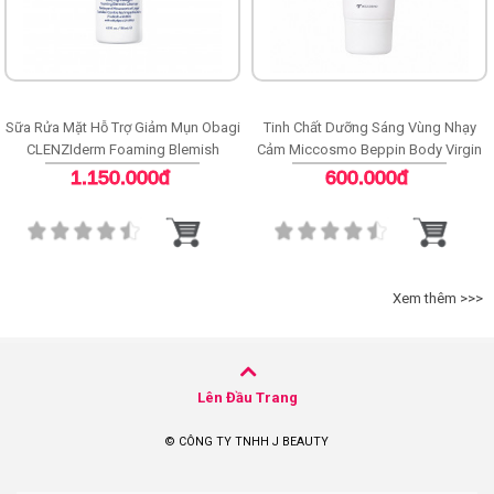
Sữa Rửa Mặt Hỗ Trợ Giảm Mụn Obagi
Tinh Chất Dưỡng Sáng Vùng Nhạy
CLENZIderm Foaming Blemish
Cảm Miccosmo Beppin Body Virgin
Cleanser
White Serum
1.150.000đ
600.000đ
Xem thêm >>>
Lên Đầu Trang
© CÔNG TY TNHH J BEAUTY