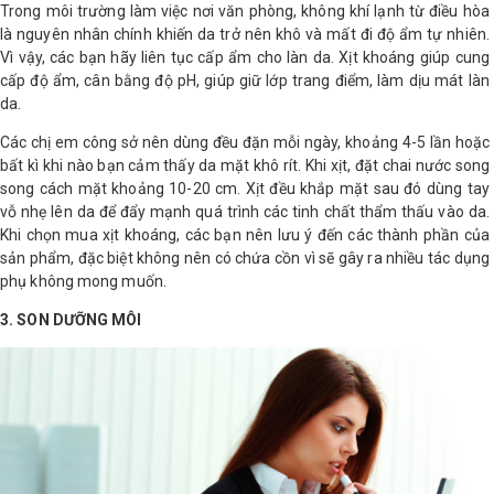
Trong môi trường làm việc nơi văn phòng, không khí lạnh từ điều hòa
là nguyên nhân chính khiến da trở nên khô và mất đi độ ẩm tự nhiên.
Shop All Brand A-
Vì vậy, các bạn hãy liên tục cấp ẩm cho làn da. Xịt khoáng giúp cung
Z
cấp độ ẩm, cân bằng độ pH, giúp giữ lớp trang điểm, làm dịu mát làn
da.
Các chị em công sở nên dùng đều đặn mỗi ngày, khoảng 4-5 lần hoặc
bất kì khi nào bạn cảm thấy da mặt khô rít. Khi xịt, đặt chai nước song
song cách mặt khoảng 10-20 cm. Xịt đều khắp mặt sau đó dùng tay
vỗ nhẹ lên da để đẩy mạnh quá trình các tinh chất thẩm thấu vào da.
Khi chọn mua xịt khoáng, các bạn nên lưu ý đến các thành phần của
sản phẩm, đặc biệt không nên có chứa cồn vì sẽ gây ra nhiều tác dụng
phụ không mong muốn.
3. SON DƯỠNG MÔI