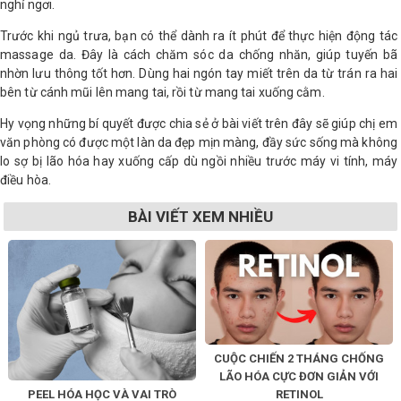
nghỉ ngơi.
Trước khi ngủ trưa, bạn có thể dành ra ít phút để thực hiện động tác
massage da. Đây là cách chăm sóc da chống nhăn, giúp tuyến bã
nhờn lưu thông tốt hơn. Dùng hai ngón tay miết trên da từ trán ra hai
bên từ cánh mũi lên mang tai, rồi từ mang tai xuống cằm.
Hy vọng những bí quyết được chia sẻ ở bài viết trên đây sẽ giúp chị em
văn phòng có được một làn da đẹp mịn màng, đầy sức sống mà không
lo sợ bị lão hóa hay xuống cấp dù ngồi nhiều trước máy vi tính, máy
điều hòa.
BÀI VIẾT XEM NHIỀU
CUỘC CHIẾN 2 THÁNG CHỐNG
LÃO HÓA CỰC ĐƠN GIẢN VỚI
PEEL HÓA HỌC VÀ VAI TRÒ
RETINOL