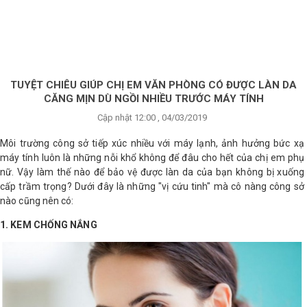
×
BRANDS
ANDS
FEATURED BRAND
TUYỆT CHIÊU GIÚP CHỊ EM VĂN PHÒNG CÓ ĐƯỢC LÀN DA
CĂNG MỊN DÙ NGỒI NHIỀU TRƯỚC MÁY TÍNH
HĂM
Cập nhật 12:00 , 04/03/2019
SÓC
DA
Môi trường công sở tiếp xúc nhiều với máy lạnh, ảnh hưởng bức xạ
máy tính luôn là những nỗi khổ không để đâu cho hết của chị em phụ
nữ. Vậy làm thế nào để bảo vệ được làn da của bạn không bị xuống
cấp trầm trọng? Dưới đây là những "vị cứu tinh" mà cô nàng công sở
RANG
IỂM
nào cũng nên có:
1. KEM CHỐNG NẮNG
HĂM
SÓC
ODY