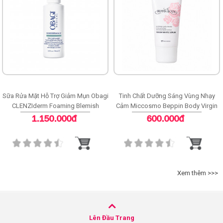
Sữa Rửa Mặt Hỗ Trợ Giảm Mụn Obagi
Tinh Chất Dưỡng Sáng Vùng Nhạy
CLENZIderm Foaming Blemish
Cảm Miccosmo Beppin Body Virgin
Cleanser
White Serum
1.150.000đ
600.000đ
Xem thêm >>>
Lên Đầu Trang