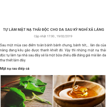
×
BRANDS
ANDS
FEATURED BRAND
TỰ LÀM MẶT NẠ THẢI ĐỘC CHO DA SAU KỲ NGHỈ XẢ LÁNG
Cập nhật 17:00 , 19/02/2019
HĂM
SÓC
Sau một mùa cao điểm toàn bánh bánh chưng, bánh tét,... làn da của
DA
nàng đang kêu gào được thanh khiết đó. Vậy thì những mặt nạ thải
độc tự làm tại nhà sau đây sẽ là một bữa chiêu đãi đáng giá mà làn da
tha thiết lắm đây.
RANG
Mặt nạ rau diếp cá
IỂM
HĂM
SÓC
ODY