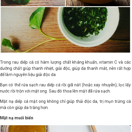
LOGS
IỚI
HIỆU
INIC
 SPA
Trong rau diếp cá có hàm lượng chất kháng khuẩn, vitamin C và các
dưỡng chất giúp thanh nhiệt, giải độc, giúp da thanh mát, nên rất hợp
để làm nguyên liệu giải độc da
Bạn có thể rửa sạch rau diếp cá rồi giã nát (hoặc xay nhuyễn), lọc lấy
nước rồi trộn với mật ong. Sau đó thoa lên mặt đã rửa sạch.
Mặt nạ diếp cá mật ong không chỉ giúp thải độc da, trị mụn trứng cá
mà còn giúp da trắng hơn.
Mặt nạ muối biển