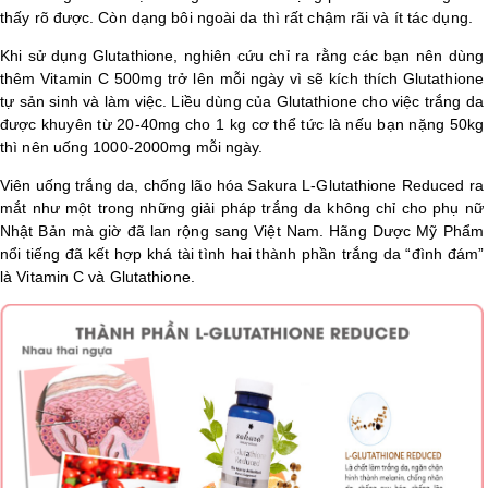
thấy rõ được. Còn dạng bôi ngoài da thì rất chậm rãi và ít tác dụng.
Khi sử dụng Glutathione, nghiên cứu chỉ ra rằng các bạn nên dùng
thêm Vitamin C 500mg trở lên mỗi ngày vì sẽ kích thích Glutathione
tự sản sinh và làm việc. Liều dùng của Glutathione cho việc trắng da
được khuyên từ 20-40mg cho 1 kg cơ thể tức là nếu bạn nặng 50kg
thì nên uống 1000-2000mg mỗi ngày.
Viên uống trắng da, chống lão hóa Sakura L-Glutathione Reduced ra
mắt như một trong những giải pháp trắng da không chỉ cho phụ nữ
Nhật Bản mà giờ đã lan rộng sang Việt Nam. Hãng Dược Mỹ Phẩm
nổi tiếng đã kết hợp khá tài tình hai thành phần trắng da “đình đám”
là Vitamin C và Glutathione.