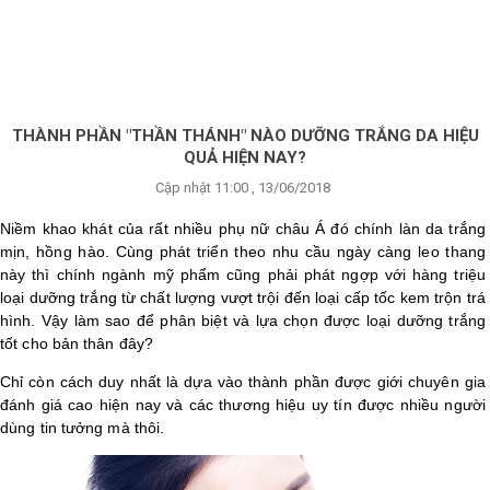
×
BRANDS
ANDS
FEATURED BRAND
THÀNH PHẦN "THẦN THÁNH" NÀO DƯỠNG TRẮNG DA HIỆU
QUẢ HIỆN NAY?
HĂM
Cập nhật 11:00 , 13/06/2018
SÓC
DA
Niềm khao khát của rất nhiều phụ nữ châu Á đó chính làn da trắng
mịn, hồng hào. Cùng phát triển theo nhu cầu ngày càng leo thang
này thì chính ngành mỹ phẩm cũng phải phát ngợp với hàng triệu
loại dưỡng trắng từ chất lượng vượt trội đến loại cấp tốc kem trộn trá
RANG
IỂM
hình. Vậy làm sao để phân biệt và lựa chọn được loại dưỡng trắng
tốt cho bản thân đây?
Chỉ còn cách duy nhất là dựa vào thành phần được giới chuyên gia
HĂM
đánh giá cao hiện nay và các thương hiệu uy tín được nhiều người
SÓC
dùng tin tưởng mà thôi.
ODY