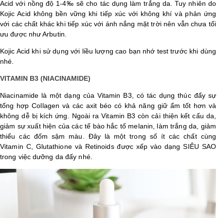
Acid với nồng độ 1-4‰ sẽ cho tác dụng làm trắng da. Tuy nhiên do
Kojic Acid không bền vững khi tiếp xúc với không khí và phản ứng
với các chất khác khi tiếp xúc với ánh nắng mặt trời nên vẫn chưa tối
ưu được như Arbutin.
Kojic Acid khi sử dụng với liều lượng cao bạn nhớ test trước khi dùng
nhé.
VITAMIN B3 (NIACINAMIDE)
Niacinamide là một dạng của Vitamin B3, có tác dụng thúc đẩy sự
tổng hợp Collagen và các axit béo có khả năng giữ ẩm tốt hơn và
không dễ bị kích ứng. Ngoài ra Vitamin B3 còn cải thiện kết cấu da,
giảm sự xuất hiện của các tế bào hắc tố melanin, làm trắng da, giảm
thiểu các đốm sậm màu. Đây là một trong số ít các chất cùng
Vitamin C, Glutathione và Retinoids được xếp vào dạng SIÊU SAO
trong việc dưỡng da đấy nhé.