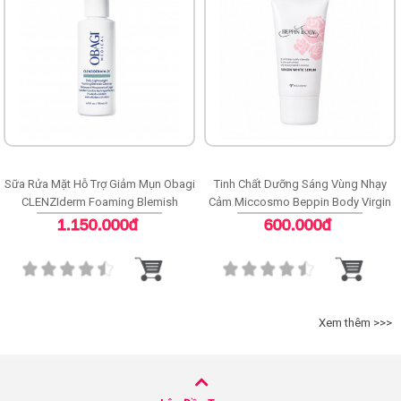
Sữa Rửa Mặt Hỗ Trợ Giảm Mụn Obagi
Tinh Chất Dưỡng Sáng Vùng Nhạy
CLENZIderm Foaming Blemish
Cảm Miccosmo Beppin Body Virgin
Cleanser
White Serum
1.150.000đ
600.000đ
Xem thêm >>>