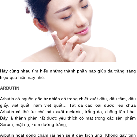
LOGS
IỚI
HIỆU
INIC
 SPA
Hãy cùng nhau tìm hiểu những thành phần nào giúp da trắng sáng
hiệu quả hiện nay nhé.
ARBUTIN
Arbutin có nguồn gốc tự nhiên có trong chiết xuất dâu, dâu tằm, dâu
giấy, việt quất, nam việt quất… Tất cả các loại dược liệu chứa
Arbutin có thể ức chế sản xuất melanin, trắng da, chống lão hóa.
Đây là thành phần rất được yêu thích có mặt trong các sản phẩm
Serum, mặt nạ, kem dưỡng trắng,…
Arbutin hoạt động chậm rãi nên sẽ ít gây kích ứng. Không gây tình