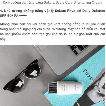
Kem dưỡng da trắng sáng Sakura Spots Care Brightening Cream
4.
Nhũ tương chống nắng vật lý Sakura Physical Daily Defense
SPF 50+ PA ++++
Không phải bàn cãi khi đánh giá kem chống nắng là vũ khí quan
trọng nhất mỗi ngày chị em bước ra đường. Vậy nên dễ hiểu khi một
bộ sản phẩm chăm sóc trọn gói cho da lại có sự góp mặt của em
này.