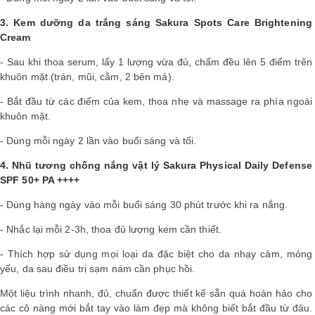
3. Kem dưỡng da trắng sáng Sakura Spots Care Brightening
Cream
- Sau khi thoa serum, lấy 1 lượng vừa đủ, chấm đều lên 5 điểm trên
khuôn mặt (trán, mũi, cằm, 2 bên má).
- Bắt đầu từ các điểm của kem, thoa nhẹ và massage ra phía ngoài
khuôn mặt.
- Dùng mỗi ngày 2 lần vào buổi sáng và tối.
4. Nhũ tương chống nắng vật lý Sakura Physical Daily Defense
SPF 50+ PA ++++
- Dùng hàng ngày vào mỗi buổi sáng 30 phút trước khi ra nắng.
- Nhắc lại mỗi 2-3h, thoa đủ lượng kem cần thiết.
- Thích hợp sử dụng mọi loại da đặc biệt cho da nhạy cảm, mỏng
yếu, da sau điều trị sạm nám cần phục hồi.
Một liệu trình nhanh, đủ, chuẩn được thiết kế sẵn quá hoàn hảo cho
các cô nàng mới bắt tay vào làm đẹp mà không biết bắt đầu từ đâu.