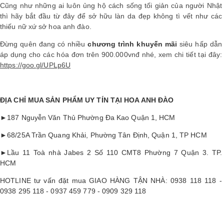
Cũng như những ai luôn ủng hộ cách sống tối giản của người Nhật
thì hãy bắt đầu từ đây để sở hữu làn da đẹp không tì vết như các
thiếu nữ xứ sở hoa anh đào.
Đừng quên đang có nhiều
chương trình khuyến mãi
siêu hấp dẫn
áp dụng cho các hóa đơn trên 900.000vnđ nhé, xem chi tiết tại đây:
https://goo.gl/UPLp6U
ĐỊA CHỈ MUA SẢN PHẨM UY TÍN TẠI HOA ANH ĐÀO
►187 Nguyễn Văn Thủ Phường Đa Kao Quận 1, HCM
►68/25A Trần Quang Khải, Phường Tân Định, Quận 1, TP HCM
►Lầu 11 Toà nhà Jabes 2 Số 110 CMT8 Phường 7 Quận 3. TP.
HCM
HOTLINE tư vấn đặt mua GIAO HÀNG TẬN NHÀ: 0938 118 118 -
0938 295 118 - 0937 459 779 - 0909 329 118