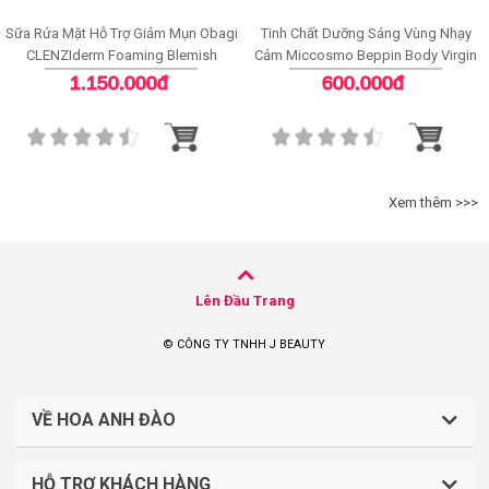
Sữa Rửa Mặt Hỗ Trợ Giảm Mụn Obagi
Tinh Chất Dưỡng Sáng Vùng Nhạy
CLENZIderm Foaming Blemish
Cảm Miccosmo Beppin Body Virgin
Cleanser
White Serum
1.150.000đ
600.000đ
Xem thêm >>>
Lên Đầu Trang
© CÔNG TY TNHH J BEAUTY
VỀ HOA ANH ĐÀO
HỖ TRỢ KHÁCH HÀNG
CÔNG TY TNHH J BEAUTY