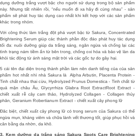
dụng dưỡng trắng vượt bậc cho người sử dụng trong bộ sản phẩm
này. Nhưng tất nhiên rồi, “nếu muốn đi xa hãy đi cùng nhau” - sản
phẩm sẽ phát huy tác dụng cao nhất khi kết hợp với các sản phẩm
khác trong nhóm.
Với công thức làm trắng đột phá vượt bậc từ Sakura, Concentrated
Brightening Serum giúp các thành phần độc đáo phát huy tác dụng
tối đa: nuôi dưỡng giúp da trắng sáng, ngăn ngừa và chống lại các
tình trạng nám tiềm ẩn từ bên trong, chống oxi hóa và bảo vệ làn da
khỏi tác động từ ánh sáng mặt trời và các gốc tự do gây hại.
5 cái tên đại diện trong thành phần làm nên danh tiếng của của sản
phẩm hot nhất nhì nhà Sakura là Alpha Arbutin, Placenta Protein -
Tinh chất nhau thai cừu, Hydrolyzed Prunus Domestica - Tinh chất từ
quả mận châu Âu, Glycyrrhiza Glabra Root ExtractRoot Extract -
chiết xuất rễ cây cam thảo, Hydrolyzed Collagen - Collagen thủy
phân, Geranium Robertianum Extract - chiết xuất cây phong lữ
Đăc biệt, chiết xuất cây phong lữ có trong serum của Sakura có thể
ngừa mụn, kháng viêm và chữa lành vết thương tốt, giúp phục hồi và
cân bằng da nhờn, da khô.
3. Kem dưỡng da trắng sáng Sakura Spots Care Brightening