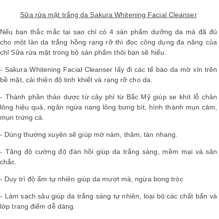
Sữa rửa mặt trắng da Sakura Whitening Facial Cleanser
Nếu bạn thắc mắc tại sao chỉ có 4 sản phẩm dưỡng da mà đã đủ
cho một làn da trắng hồng rạng rỡ thì đọc công dụng đa năng của
chỉ
Sữa rửa mặt trong bộ sản phẩm
thôi bạn sẽ hiểu.
-
Sakura Whitening Facial Cleanser
lấy đi các tế bào da mờ xỉn trên
bề mặt, cải thiện độ tinh khiết và rạng rỡ cho da.
- Thành phần thảo dược từ cây phỉ từ Bắc Mỹ giúp se khít lỗ chân
lông hiệu quả, ngăn ngừa nang lông bưng bít, hình thành mụn cám,
mụn trứng cá.
- Dùng thường xuyên sẽ giúp mờ nám, thâm, tàn nhang.
- Tăng độ cường độ đàn hồi giúp da trắng sáng, mềm mại và săn
chắc.
- Duy trì độ ẩm tự nhiên giúp da mượt mà, ngừa bong tróc
- Làm sạch sâu giúp da trắng sáng tự nhiên, loại bỏ các chất bẩn và
lớp trang điểm dễ dàng.