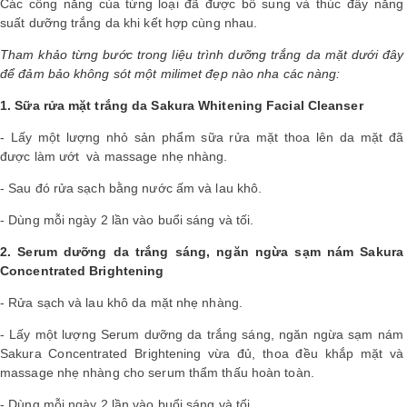
Các công năng của từng loại đã được bổ sung và thúc đẩy năng
suất dưỡng trắng da khi kết hợp cùng nhau.
Tham khảo từng bước trong liệu trình dưỡng trắng da mặt dưới đây
để đảm bảo không sót một milimet đẹp nào nha các nàng:
1. Sữa rửa mặt trắng da Sakura Whitening Facial Cleanser
- Lấy một lượng nhỏ sản phẩm sữa rửa mặt thoa lên da mặt đã
được làm ướt và massage nhẹ nhàng.
- Sau đó rửa sạch bằng nước ấm và lau khô.
- Dùng mỗi ngày 2 lần vào buổi sáng và tối.
2. Serum dưỡng da trắng sáng, ngăn ngừa sạm nám Sakura
Concentrated Brightening
- Rửa sạch và lau khô da mặt nhẹ nhàng.
- Lấy một lượng Serum dưỡng da trắng sáng, ngăn ngừa sạm nám
Sakura Concentrated Brightening vừa đủ, thoa đều khắp mặt và
massage nhẹ nhàng cho serum thẩm thấu hoàn toàn.
- Dùng mỗi ngày 2 lần vào buổi sáng và tối.