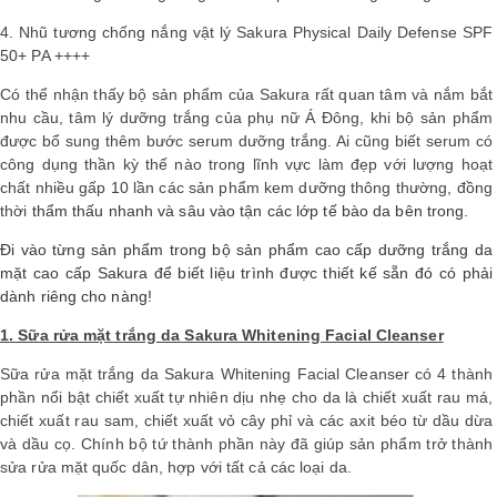
4. Nhũ tương chống nắng vật lý Sakura Physical Daily Defense SPF
50+ PA ++++
Có thể nhận thấy bộ sản phẩm của Sakura rất quan tâm và nắm bắt
nhu cầu, tâm lý dưỡng trắng của phụ nữ Á Đông,
khi bộ sản phẩm
được bổ sung thêm bước serum dưỡng trắng. Ai cũng biết serum có
công dụng thần kỳ thế nào trong lĩnh vực làm đẹp với lượng hoạt
chất nhiều gấp 10 lần các sản phẩm kem dưỡng thông thường, đồng
thời
thẩm thấu nhanh và sâu vào tận các lớp tế bào da bên trong.
Đi vào từng sản phẩm trong bộ sản phẩm cao cấp dưỡng trắng da
mặt cao cấp Sakura để biết liệu trình được thiết kế sẵn đó có phải
dành riêng cho nàng!
1. Sữa rửa mặt trắng da Sakura Whitening Facial Cleanser
Sữa rửa mặt trắng da Sakura Whitening Facial Cleanser có 4 thành
phần nổi bật chiết xuất tự nhiên dịu nhẹ cho da là chiết xuất rau má,
chiết xuất rau sam, chiết xuất vỏ cây phỉ và các axit béo từ dầu dừa
và dầu cọ. Chính bộ tứ thành phần này đã giúp sản phẩm trở thành
sửa rửa mặt quốc dân, hợp với tất cả các loại da.