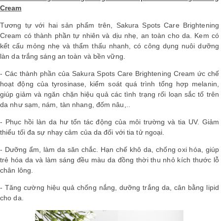
Cream
Tương tự với hai sản phẩm trên,
Sakura Spots Care Brightening
Cream có thành phần tự nhiên và dịu nhẹ, an toàn cho da. Kem có
kết cấu mỏng nhẹ và thẩm thấu nhanh, có công dụng
nuôi dưỡng
làn da trắng sáng an toàn và bền vững.
- Các thành phần của
Sakura Spots Care Brightening Cream
ức chế
hoạt động của tyrosinase, kiểm soát quá trình tổng hợp melanin,
giúp giảm và ngăn chặn hiệu quả các tình trạng rối loạn sắc tố trên
da như sạm, nám, tàn nhang, đốm nâu,..
- Phục hồi làn da hư tổn tác động của môi trường và tia UV. Giảm
thiểu tối đa sự nhạy cảm của da đối với tia tử ngoại.
- Dưỡng ẩm, làm da săn chắc. Hạn chế khô da, chống oxi hóa, giúp
trẻ hóa da và làm sáng đều màu da đồng thời thu nhỏ kích thước lỗ
chân lông.
- Tăng cường hiệu quả chống nắng, dưỡng trắng da, cân bằng lipid
cho da.