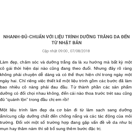
×
BRANDS
ANDS
FEATURED BRAND
NHANH-ĐỦ-CHUẨN VỚI LIỆU TRÌNH DƯỠNG TRẮNG DA ĐẾN
TỪ NHẬT BẢN
HĂM
Cập nhật 09:00 , 07/08/2018
SÓC
DA
Làm đẹp, chăm sóc và dưỡng trắng da là xu hướng mà bất kỳ một
cô gái thời hiện dại nào cũng đang theo đuổi. Nhưng đây rõ ràng
không phải chuyện dễ dàng và có thể thực hiện chỉ trong ngày một
ngày hai. Chỉ riêng việc thiết kế một liệu trình gồm các bước đã làm
RANG
IỂM
bao nhiêu cô nàng phải đau đầu. Từ thành phần các sản phẩm
dưỡng có đối chọi nhau không, đến cái nào thoa trước trét sau cũng
đủ “quánh lộn” trong đầu chị em rồi!
HĂM
Một liệu trình làm đẹp da cơ bản đi từ làm sạch sang dưỡng
SÓC
ẩm/cung cấp dưỡng chất đến chống nắng và các tác động của môi
ODY
trường. Đối với một số trường hợp đang gặp vấn đề về da như bị
mụn hay thâm nám thì sẽ bổ sung thêm bước đặc trị.