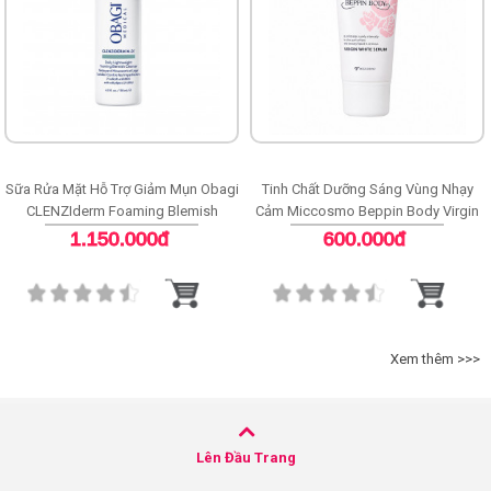
Sữa Rửa Mặt Hỗ Trợ Giảm Mụn Obagi
Tinh Chất Dưỡng Sáng Vùng Nhạy
CLENZIderm Foaming Blemish
Cảm Miccosmo Beppin Body Virgin
Cleanser
White Serum
1.150.000đ
600.000đ
Xem thêm >>>
Lên Đầu Trang