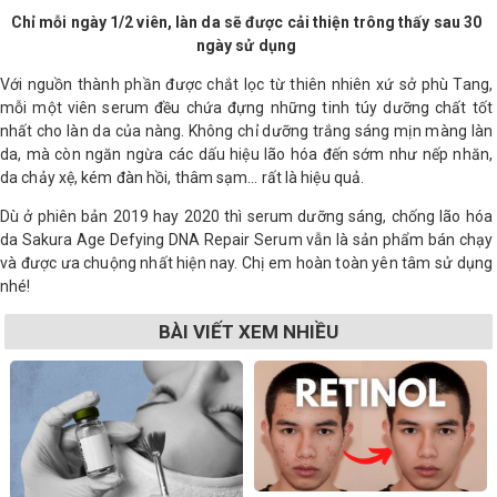
Chỉ mỗi ngày 1/2 viên, làn da sẽ được cải thiện trông thấy sau 30
ngày sử dụng
Với nguồn thành phần được chắt lọc từ thiên nhiên xứ sở phù Tang,
mỗi một viên serum đều chứa đựng những tinh túy dưỡng chất tốt
nhất cho làn da của nàng. Không chỉ dưỡng trắng sáng mịn màng làn
da, mà còn ngăn ngừa các dấu hiệu lão hóa đến sớm như nếp nhăn,
da chảy xệ, kém đàn hồi, thâm sạm… rất là hiệu quả.
Dù ở phiên bản 2019 hay 2020 thì serum dưỡng sáng, chống lão hóa
da Sakura Age Defying DNA Repair Serum vẫn là sản phẩm bán chạy
và được ưa chuộng nhất hiện nay. Chị em hoàn toàn yên tâm sử dụng
nhé!
BÀI VIẾT XEM NHIỀU