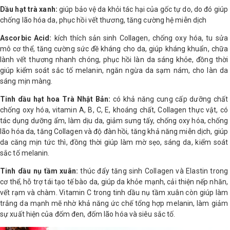
Dầu hạt trà xanh:
giúp bảo vệ da khỏi tác hại của gốc tự do, do đó giúp
chống lão hóa da, phục hồi vết thương, tăng cường hệ miễn dịch
Ascorbic Acid:
kích thích sản sinh Collagen, chống oxy hóa, tu sửa
mô cơ thể, tăng cường sức đề kháng cho da, giúp kháng khuẩn, chữa
lành vết thương nhanh chóng, phục hồi làn da sáng khỏe, đồng thời
giúp kiểm soát sắc tố melanin, ngăn ngừa da sạm nám, cho làn da
sáng mịn màng.
Tinh dầu hạt hoa Trà Nhật Bản:
có khả năng cung cấp dưỡng chất
chống oxy hóa, vitamin A, B, C, E, khoáng chất, Collagen thực vật, có
tác dụng dưỡng ẩm, làm dịu da, giảm sưng tấy, chống oxy hóa, chống
lão hóa da, tăng Collagen và độ đàn hồi, tăng khả năng miễn dịch, giúp
da căng mịn tức thì, đồng thời giúp làm mờ sẹo, sáng da, kiểm soát
sắc tố melanin.
Tinh dầu nụ tầm xuân:
thúc đẩy tăng sinh Collagen và Elastin trong
cơ thể, hỗ trợ tái tạo tế bào da, giúp da khỏe mạnh, cải thiện nếp nhăn,
vết rạm và chàm. Vitamin C trong tinh dầu nụ tầm xuân còn giúp làm
trắng da mạnh mẽ nhờ khả năng ức chế tổng hợp melanin, làm giảm
sự xuất hiện của đốm đen, đốm lão hóa và siêu sắc tố.