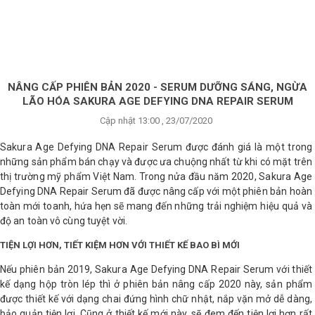
×
BRANDS
ANDS
FEATURED BRAND
NÂNG CẤP PHIÊN BẢN 2020 - SERUM DƯỠNG SÁNG, NGỪA
LÃO HÓA SAKURA AGE DEFYING DNA REPAIR SERUM
HĂM
Cập nhật 13:00 , 23/07/2020
SÓC
DA
Sakura Age Defying DNA Repair Serum được đánh giá là một trong
những sản phẩm bán chạy và được ưa chuộng nhất từ khi có mặt trên
thị trường mỹ phẩm Việt Nam. Trong nửa đầu năm 2020, Sakura Age
Defying DNA Repair Serum đã được nâng cấp với một phiên bản hoàn
RANG
IỂM
toàn mới toanh, hứa hẹn sẽ mang đến những trải nghiệm hiệu quả và
độ an toàn vô cùng tuyệt vời.
TIỆN LỢI HƠN, TIẾT KIỆM HƠN VỚI THIẾT KẾ BAO BÌ MỚI
HĂM
SÓC
Nếu phiên bản 2019, Sakura Age Defying DNA Repair Serum với thiết
ODY
kế dạng hộp tròn lép thì ở phiên bản nâng cấp 2020 này, sản phẩm
được thiết kế với dạng chai đứng hình chữ nhật, nắp vặn mở dễ dàng,
bảo quản tiện lợi. Cũng ở thiết kế mới này, sẽ đem đến tiện lợi hơn rất