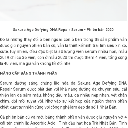
Sakura Age Defying DNA Repair Serum - Phiên bản 2020
Đó là những thay đổi ở bên ngoài, còn ở bên trong thì sản phẩm vẫn
được giữ nguyên phiên bản cũ, vẫn là thiết kế hình trái tim siêu xịn xò,
cute.Tuy nhiên, điều đặc biệt là số lượng viên serum nhiều hơn, mẫu
2019 chỉ có 36 viên, còn ở mẫu 2020 thì được thêm 4 viên, tổng cộng
là 40 viên, mà giá vẫn không hề đổi nhé.
NÂNG CẤP BẢNG THÀNH PHẦN
Serum dưỡng sáng, chống lão hóa da Sakura Age Defying DNA
Repair Serum được biết đến với khả năng dưỡng da chuyên sâu, cải
thiện làn da sẫm màu, không đều màu, da nhiều nếp nhăn, vết chân
chim, đồi mồi tuyệt vời. Nhờ vào sự kết hợp của nguồn thành phần
chiết xuất tự nhiên cùng với công nghệ làm đẹp da số 1 Nhật Bản.
Cả phiên bản cũ và mới, bảng thành phần vẫn được giữ nguyên với 4
cái tên chính là: Ascorbic Acid, Tinh dầu hạt hoa Trà Nhật Bản, Tinh