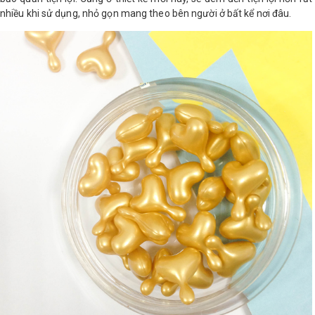
nhiều khi sử dụng, nhỏ gọn mang theo bên người ở bất kể nơi đâu.
LOGS
IỚI
HIỆU
INIC
 SPA