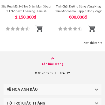
Sữa Rửa Mặt Hỗ Trợ Giảm Mụn Obagi
Tinh Chất Dưỡng Sáng Vùng Nhạy
CLENZIderm Foaming Blemish
Cảm Miccosmo Beppin Body Virgin
Cleanser
White Serum
1.150.000đ
600.000đ
Xem thêm >>>
Lên Đầu Trang
© CÔNG TY TNHH J BEAUTY
VỀ HOA ANH ĐÀO
HỖ TRỢ KHÁCH HÀNG
CÔNG TY TNHH J BEAUTY