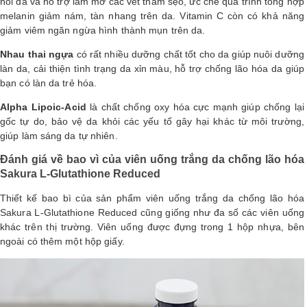
hồi da và hỗ trợ làm mờ các vết thâm sẹo, ức chế quá trình tổng hợp
melanin giảm nám, tàn nhang trên da. Vitamin C còn có khả năng
giảm viêm ngăn ngừa hình thành mụn trên da.
Nhau thai ngựa
có rất nhiều dưỡng chất tốt cho da giúp nuôi dưỡng
làn da, cải thiện tình trạng da xỉn màu, hỗ trợ chống lão hóa da giúp
bạn có làn da trẻ hóa.
Alpha Lipoic-Acid
là chất chống oxy hóa cực mạnh giúp chống lại
gốc tự do, bảo vệ da khỏi các yếu tố gây hại khác từ môi trường,
giúp làm sáng da tự nhiên.
Đánh giá về bao vì của viên uống trắng da chống lão hóa
Sakura L-Glutathione Reduced
Thiết kế bao bì của sản phẩm viên uống trắng da chống lão hóa
Sakura L-Glutathione Reduced cũng giống như đa số các viên uống
khác trên thị trường. Viên uống được đựng trong 1 hộp nhựa, bên
ngoài có thêm một hộp giấy.