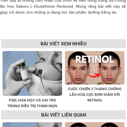
Trên đây là những cảm nhận của mình về viên uống trắng da chống
lão hóa Sakura L-Glutathione Reduced. Mong rằng bài viết này sẽ
giúp ích được cho những ai đang tìm sản phẩm dưỡng trắng da.
BÀI VIẾT XEM NHIỀU
CUỘC CHIẾN 2 THÁNG CHỐNG
LÃO HÓA CỰC ĐƠN GIẢN VỚI
PEEL HÓA HỌC VÀ VAI TRÒ
RETINOL
TRONG ĐIỀU TRỊ THÂM MỤN
BÀI VIẾT LIÊN QUAN