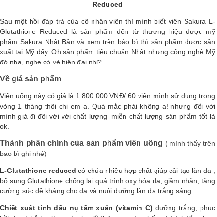
Reduced
Shop All Brand A-
Sau một hồi đáp trả của cô nhân viên thì mình biết viên Sakura L-
Z
Glutathione Reduced là sản phẩm đến từ thương hiệu dược mỹ
phẩm Sakura Nhật Bản và xem trên bào bì thì sản phẩm được sản
xuất tại Mỹ đấy. Oh sản phẩm tiêu chuẩn Nhật nhưng công nghệ Mỹ
đó nha, nghe có vẻ hiện đại nhỉ?
Về giá sản phẩm
Viên uống này có giá là 1.800.000 VNĐ/ 60 viên mình sử dụng trong
vòng 1 tháng thôi chị em ạ. Quá mắc phải không ạ! nhưng đối với
mình giá đi đôi với với chất lượng, miễn chất lượng sản phẩm tốt là
ok.
Thành phần chính của sản phẩm viên uống
( mình thấy trên
bao bì ghi nhé)
L-Glutathione reduced
có chứa nhiều hợp chất giúp cải tạo làn da ,
bổ sung Glutathione chống lại quá trình oxy hóa da, giảm nhăn, tăng
cường sức đề kháng cho da và nuôi dưỡng làn da trắng sáng.
Chiết xuất tinh dầu nụ tầm xuân (vitamin C)
dưỡng trắng, phục