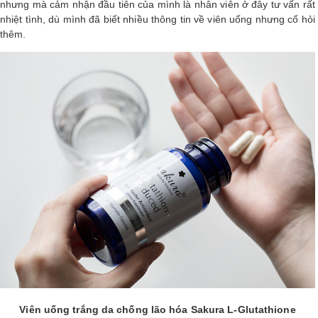
nhưng mà cảm nhận đầu tiên của mình là nhân viên ở đây tư vấn rất
LOGS
nhiệt tình, dù mình đã biết nhiều thông tin về viên uống nhưng cố hỏi
thêm.
IỚI
HIỆU
INIC
 SPA
Viên uống trắng da chống lão hóa Sakura L-Glutathione