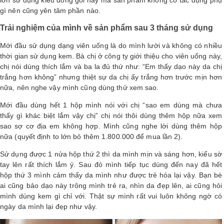
lớn sử dụng kiểu đóng gói này mà sản phẩm không có tác dụng phụ
gì nên cũng yên tâm phần nào.
Trải nghiệm của mình về sản phẩm sau 3 tháng sử dụng
Mới đầu sử dụng dạng viên uống là do mình lười và không có nhiều
thời gian sử dụng kem. Bà chị ở công ty giới thiệu cho viên uống này,
chị nói dùng thích lắm và ba la đủ thứ như: “Em thấy dạo này da chị
trắng hơn không” nhưng thiệt sự da chị ấy trắng hơn trước mịn hơn
nữa, nên nghe vậy mình cũng dùng thử xem sao.
Mới đầu dùng hết 1 hộp mình nói với chị “sao em dùng mà chưa
thấy gì khác biệt lắm vậy chị” chị nói thôi dùng thêm hộp nữa xem
sao sợ cơ địa em không hợp. Mình cũng nghe lời dùng thêm hộp
nữa (quyết định to lớn bỏ thêm 1.800.000 để mua lần 2).
Sử dụng được 1 nửa hộp thứ 2 thì da mình mịn và sáng hơn, kiểu sờ
tay lên rất thích lắm ý. Sau đó mình tiếp tục dùng đến nay đã hết
hộp thứ 3 mình cảm thấy da mình như được trẻ hóa lại vậy. Bạn bè
ai cũng bảo dạo này trông mình trẻ ra, nhìn da đẹp lên, ai cũng hỏi
mình dùng kem gì chỉ với. Thật sự mình rất vui luôn không ngờ có
ngày da mình lại đẹp như vậy.