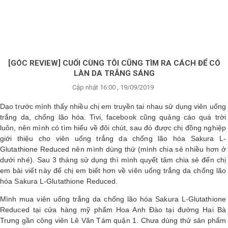
×
BRANDS
ANDS
FEATURED BRAND
[GÓC REVIEW] CUỐI CÙNG TÔI CŨNG TÌM RA CÁCH ĐỂ CÓ
LÀN DA TRẮNG SÁNG
HĂM
Cập nhật 16:00 , 19/09/2019
SÓC
DA
Dạo trước mình thấy nhiều chị em truyền tai nhau sử dụng viên uống
trắng da, chống lão hóa. Tivi, facebook cũng quảng cáo quá trời
luôn, nên mình có tìm hiểu về đôi chút, sau đó được chị đồng nghiệp
giới thiệu cho viên uống trắng da chống lão hóa Sakura L-
RANG
IỂM
Glutathione Reduced nên mình dùng thử (mình chia sẻ nhiều hơn ở
dưới nhé). Sau 3 tháng sử dụng thì mình quyết tâm chia sẻ đến chị
em bài viết này để chị em biết hơn về viên uống trắng da chống lão
hóa Sakura L-Glutathione Reduced.
HĂM
SÓC
Mình mua viên uống trắng da chống lão hóa Sakura L-Glutathione
ODY
Reduced tại cửa hàng mỹ phẩm Hoa Anh Đào tại đường Hai Bà
Trưng gần công viên Lê Văn Tám quận 1. Chưa dùng thử sản phẩm