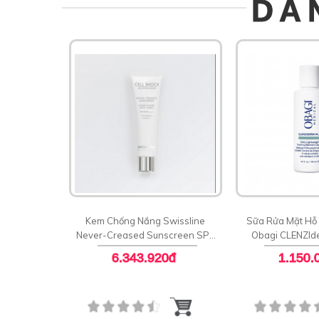
DÀ
Kem Chống Nắng Swissline
Sữa Rửa Mặt Hỗ
Never-Creased Sunscreen SPF
Obagi CLENZId
50 PA++++
Blemish C
6.343.920đ
1.150.