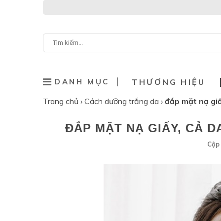
DANH MỤC
THƯƠNG HIỆU
Trang chủ
›
Cách dưỡng trắng da
›
đắp mặt nạ giấ
ĐẮP MẶT NẠ GIẤY, CẢ D
Cập 