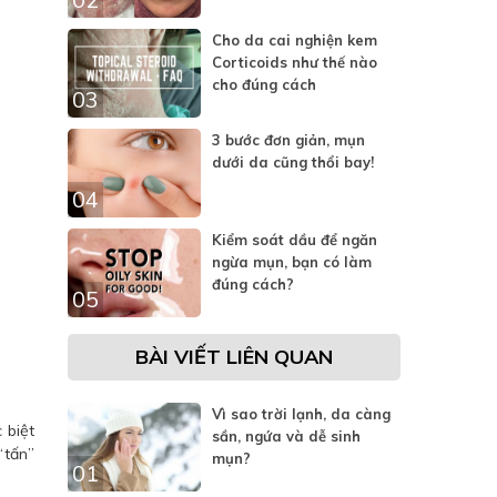
Cho da cai nghiện kem
Corticoids như thế nào
cho đúng cách
03
3 bước đơn giản, mụn
dưới da cũng thổi bay!
04
Kiểm soát dầu để ngăn
ngừa mụn, bạn có làm
đúng cách?
05
BÀI VIẾT LIÊN QUAN
Vì sao trời lạnh, da càng
 biệt
sần, ngứa và dễ sinh
“tấn”
mụn?
01