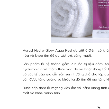
Murad Hydro-Glow Aqua Peel ưu việt ở điểm có khả
hóa và khóa ẩm để da tươi trẻ, căng mướt.
Sản phẩm là hệ thống gồm 2 bước trị liệu gồm: tăm
hyaluronic acid thẩm thấu vào da và hoạt động tốt h
bỏ các tế bào già cỗi, sần sùi, nhường chỗ cho lớp 
còn được tăng cường và khóa lại độ ẩm để gia tăng k
Bước tiếp theo là mặt nạ kích ẩm với hàm lượng tinh c
mát và khỏe mạnh hơn.