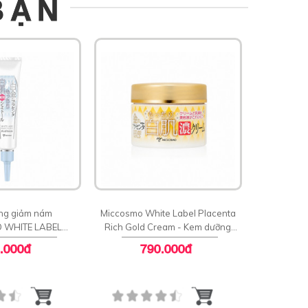
BẠN
ng giảm nám
Miccosmo White Label Placenta
 WHITE LABEL
Rich Gold Cream - Kem dưỡng
M PLACENTA
sáng ngăn ngừa lão hoá
.000đ
790.000đ
ING CREAM