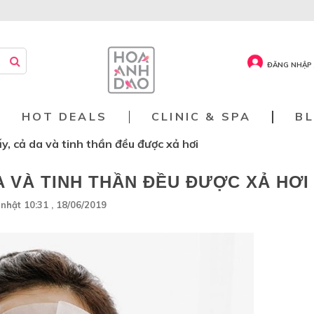
ĐĂNG NHẬP 
HOT DEALS
CLINIC & SPA
B
y, cả da và tinh thần đều được xả hơi
A VÀ TINH THẦN ĐỀU ĐƯỢC XẢ HƠI
nhật 10:31 , 18/06/2019