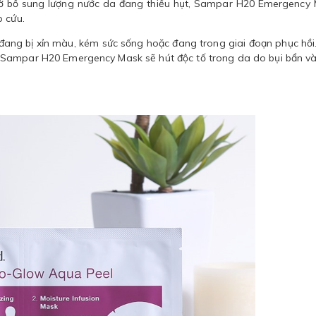
ờ bổ sung lượng nước da đang thiếu hụt, Sampar H20 Emergency
p cứu.
đang bị xỉn màu, kém sức sống hoặc đang trong giai đoạn phục hồi
 Sampar H20 Emergency Mask sẽ hút độc tố trong da do bụi bẩn v