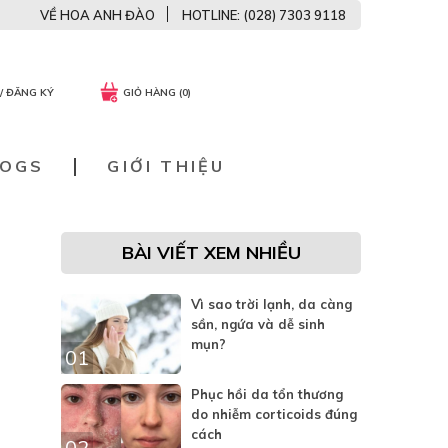
VỀ HOA ANH ĐÀO
HOTLINE: (028) 7303 9118
/ ĐĂNG KÝ
GIỎ HÀNG (0)
LOGS
GIỚI THIỆU
BÀI VIẾT XEM NHIỀU
Vì sao trời lạnh, da càng
sần, ngứa và dễ sinh
mụn?
01
Phục hồi da tổn thương
do nhiễm corticoids đúng
cách
02