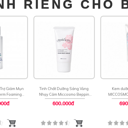
NH RIÊNG CHO 
 Trợ Giảm Mụn
Tinh Chất Dưỡng Sáng Vùng
Kem dưỡ
erm Foaming
Nhạy Cảm Miccosmo Beppin
MICCOSMO
leanser
Body Virgin White Serum
PLATINU
000đ
600.000đ
690
WHITEN