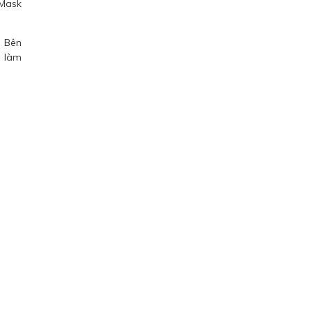
 Mask
. Bên
à làm