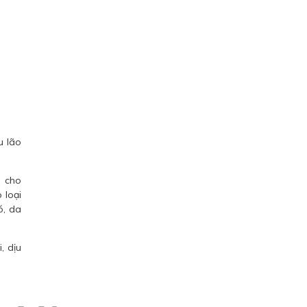
u lão
n cho
 loại
ó, da
, dịu