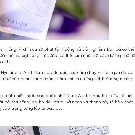
 năng, vì chỉ sau 20 phút tận hưởng và trải nghiệm, bạn đã có th
 đàn hồi và bật sáng! Lúc đắp, có thể cảm nhận rõ các dưỡng chất đ
 chịu.
 Hyaluronic Acid, đảm bảo da được cấp ẩm chuyên sâu, qua đó cải 
hóa như nếp nhăn, rãnh nhăn, thậm chí cả những vết thâm sạm cũng
mặt nhiều ngôi sao khác như Citric Acid, Nhau thai cừu, lá anh
hất có khả năng loại bỏ dầu thừa, bã nhờn và thanh tẩy tế bào chết,
 vào trong từng lớp tế bào da.