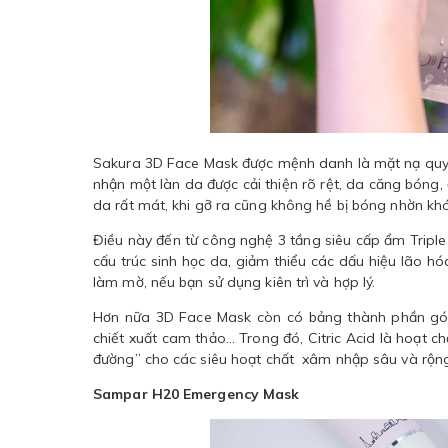
Sakura 3D Face Mask được mệnh danh là mặt nạ quyền
nhận một làn da được cải thiện rõ rệt, da căng bóng,
da rất mát, khi gỡ ra cũng không hề bị bóng nhờn khó
Điều này đến từ công nghệ 3 tầng siêu cấp ẩm Triple
cấu trúc sinh học da, giảm thiểu các dấu hiệu lão 
làm mờ, nếu bạn sử dụng kiên trì và hợp lý.
Hơn nữa 3D Face Mask còn có bảng thành phần góp 
chiết xuất cam thảo… Trong đó, Citric Acid là hoạt c
đường” cho các siêu hoạt chất xâm nhập sâu và rộng
Sampar H20 Emergency Mask