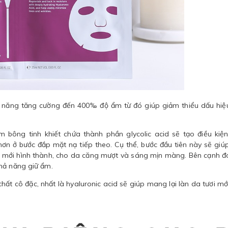
 năng tăng cường đến 400‰ độ ẩm từ đó giúp giảm thiểu dấu hiệ
 bông tinh khiết chứa thành phần glycolic acid sẽ tạo điều kiệ
ơn ở bước đắp mặt nạ tiếp theo. Cụ thể, bước đầu tiên này sẽ giúp
da mới hình thành, cho da căng mượt và sáng mịn màng. Bên cạnh đ
hả năng giữ ẩm.
hất cô đặc, nhất là hyaluronic acid sẽ giúp mang lại làn da tươi mới