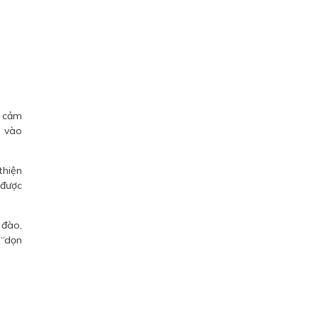
ể cảm
i vào
thiện
 được
 đào,
 “dọn