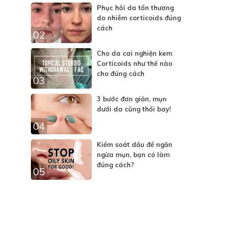
Phục hồi da tổn thương
do nhiễm corticoids đúng
cách
02
Cho da cai nghiện kem
Corticoids như thế nào
cho đúng cách
03
3 bước đơn giản, mụn
dưới da cũng thổi bay!
04
Kiểm soát dầu để ngăn
ngừa mụn, bạn có làm
đúng cách?
05