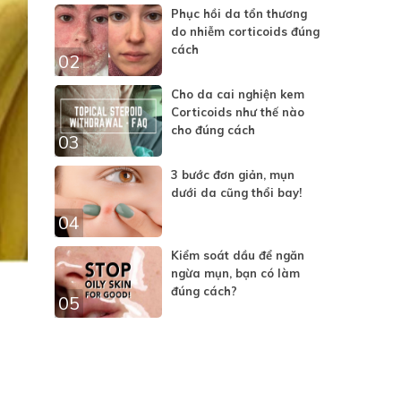
Phục hồi da tổn thương
do nhiễm corticoids đúng
cách
02
Cho da cai nghiện kem
Corticoids như thế nào
cho đúng cách
03
3 bước đơn giản, mụn
dưới da cũng thổi bay!
04
Kiểm soát dầu để ngăn
ngừa mụn, bạn có làm
đúng cách?
05