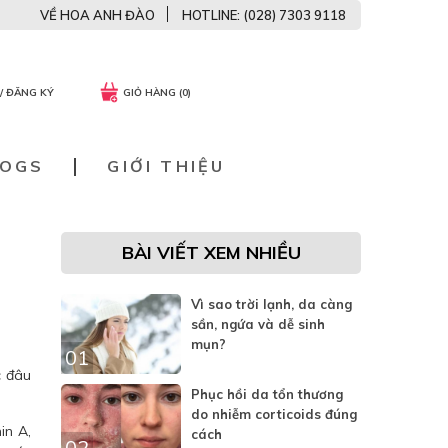
VỀ HOA ANH ĐÀO
HOTLINE: (028) 7303 9118
/ ĐĂNG KÝ
GIỎ HÀNG (0)
LOGS
GIỚI THIỆU
BÀI VIẾT XEM NHIỀU
Vì sao trời lạnh, da càng
sần, ngứa và dễ sinh
mụn?
01
c đâu
Phục hồi da tổn thương
do nhiễm corticoids đúng
in A,
cách
02