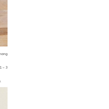
g nang
 1 – 3
.