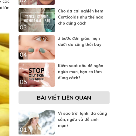
o các
 làn
Cho da cai nghiện kem
Corticoids như thế nào
cho đúng cách
03
3 bước đơn giản, mụn
dưới da cũng thổi bay!
04
Kiểm soát dầu để ngăn
ngừa mụn, bạn có làm
đúng cách?
05
BÀI VIẾT LIÊN QUAN
Vì sao trời lạnh, da càng
sần, ngứa và dễ sinh
mụn?
01