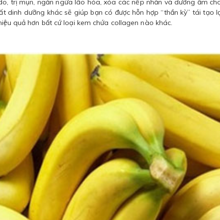
 do, trị mụn, ngăn ngừa lão hóa, xóa các nếp nhăn và dưỡng ẩm ch
dinh dưỡng khác sẽ giúp bạn có được hỗn hợp “thần kỳ” tái tạo lại
hiệu quả hơn bất cứ loại kem chứa collagen nào khác.