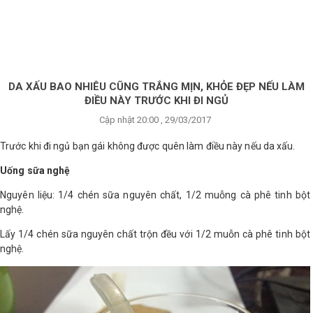
×
BRANDS
ANDS
FEATURED BRAND
DA XẤU BAO NHIÊU CŨNG TRẮNG MỊN, KHỎE ĐẸP NẾU LÀM
ĐIỀU NÀY TRƯỚC KHI ĐI NGỦ
HĂM
Cập nhật 20:00 , 29/03/2017
SÓC
DA
Trước khi đi ngủ bạn gái không được quên làm điều này nếu da xấu.
Uống sữa nghệ
RANG
Nguyên liệu: 1/4 chén sữa nguyên chất, 1/2 muỗng cà phê tinh bột
IỂM
nghệ.
Lấy 1/4 chén sữa nguyên chất trộn đều với 1/2 muỗn cà phê tinh bột
nghệ.
HĂM
SÓC
ODY