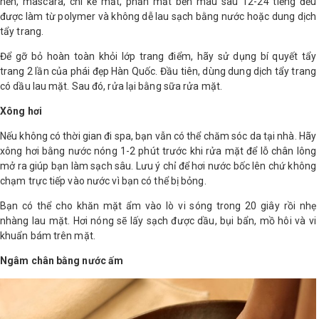
nền, mascara, chì kẻ mắt, phấn mắt bền màu sau 12-24 tiếng đều
được làm từ polymer và không dễ lau sạch bằng nước hoặc dung dịch
Shop All Brand A-
tẩy trang.
Z
Để gỡ bỏ hoàn toàn khỏi lớp trang điểm, hãy sử dụng bí quyết tẩy
trang 2 lần của phái đẹp Hàn Quốc. Đầu tiên, dùng dung dịch tẩy trang
có dầu lau mặt. Sau đó, rửa lại bằng sữa rửa mặt.
Xông hơi
Nếu không có thời gian đi spa, bạn vẫn có thể chăm sóc da tại nhà. Hãy
xông hơi bằng nước nóng 1-2 phút trước khi rửa mặt để lỗ chân lông
mở ra giúp bạn làm sạch sâu. Lưu ý chỉ để hơi nước bốc lên chứ không
chạm trực tiếp vào nước vì bạn có thể bị bỏng.
Bạn có thể cho khăn mặt ẩm vào lò vi sóng trong 20 giây rồi nhẹ
nhàng lau mặt. Hơi nóng sẽ lấy sạch được dầu, bụi bẩn, mồ hôi và vi
khuẩn bám trên mặt.
Ngâm chân bằng nước ấm