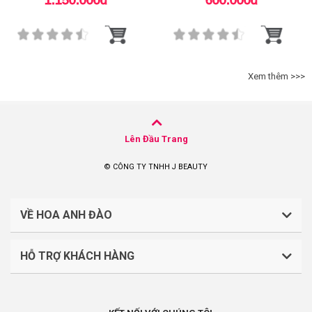
1.150.000đ
600.000đ
Xem thêm >>>
Lên Đầu Trang
© CÔNG TY TNHH J BEAUTY
VỀ HOA ANH ĐÀO
HỖ TRỢ KHÁCH HÀNG
CÔNG TY TNHH J BEAUTY
Quy định về thanh toán
Mã số thuế: 0316044765