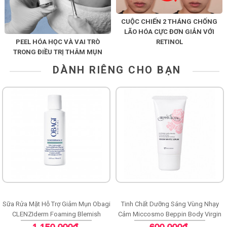
CUỘC CHIẾN 2 THÁNG CHỐNG
LÃO HÓA CỰC ĐƠN GIẢN VỚI
PEEL HÓA HỌC VÀ VAI TRÒ
RETINOL
TRONG ĐIỀU TRỊ THÂM MỤN
DÀNH RIÊNG CHO BẠN
Sữa Rửa Mặt Hỗ Trợ Giảm Mụn Obagi
Tinh Chất Dưỡng Sáng Vùng Nhạy
CLENZIderm Foaming Blemish
Cảm Miccosmo Beppin Body Virgin
Cleanser
White Serum