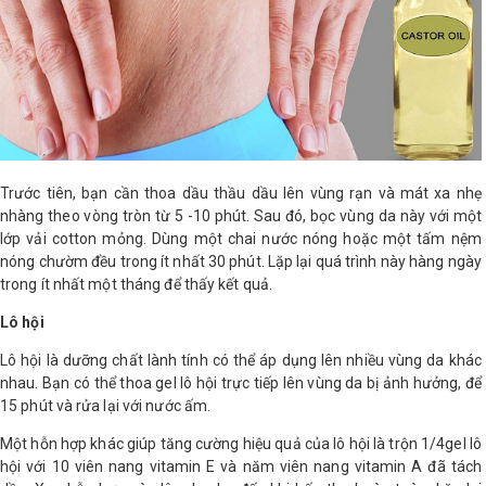
LOGS
IỚI
HIỆU
Trước tiên, bạn cần thoa dầu thầu dầu lên vùng rạn và mát xa nhẹ
INIC
nhàng theo vòng tròn từ 5 -10 phút. Sau đó, bọc vùng da này với một
 SPA
lớp vải cotton mỏng. Dùng một chai nước nóng hoặc một tấm nệm
nóng chườm đều trong ít nhất 30 phút. Lặp lại quá trình này hàng ngày
trong ít nhất một tháng để thấy kết quả.
Lô hội
Lô hội là dưỡng chất lành tính có thể áp dụng lên nhiều vùng da khác
nhau. Bạn có thể thoa gel lô hội trực tiếp lên vùng da bị ảnh hưởng, để
15 phút và rửa lại với nước ấm.
Một hỗn hợp khác giúp tăng cường hiệu quả của lô hội là trộn 1/4gel lô
hội với 10 viên nang vitamin E và năm viên nang vitamin A đã tách