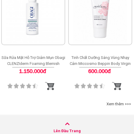
Sữa Rửa Mặt Hỗ Trợ Giảm Mụn Obagi
Tinh Chất Dưỡng Sáng Vùng Nhạy
CLENZIderm Foaming Blemish
Cảm Miccosmo Beppin Body Virgin
Cleanser
White Serum
1.150.000đ
600.000đ
Xem thêm >>>
Lên Đầu Trang