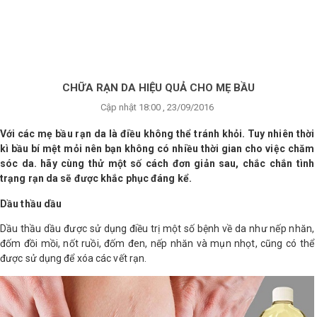
×
BRANDS
ANDS
FEATURED BRAND
CHỮA RẠN DA HIỆU QUẢ CHO MẸ BẦU
Cập nhật 18:00 , 23/09/2016
HĂM
SÓC
Với các mẹ bầu rạn da là điều không thể tránh khỏi. Tuy nhiên thời
DA
kì bầu bí mệt mỏi nên bạn không có nhiều thời gian cho việc chăm
sóc da. hãy cùng thử một số cách đơn giản sau, chắc chắn tình
trạng rạn da sẽ được khắc phục đáng kể.
RANG
Dầu thầu dầu
IỂM
Dầu thầu dầu được sử dụng điều trị một số bệnh về da như nếp nhăn,
đốm đồi mồi, nốt ruồi, đốm đen, nếp nhăn và mụn nhọt, cũng có thể
HĂM
được sử dụng để xóa các vết rạn.
SÓC
ODY